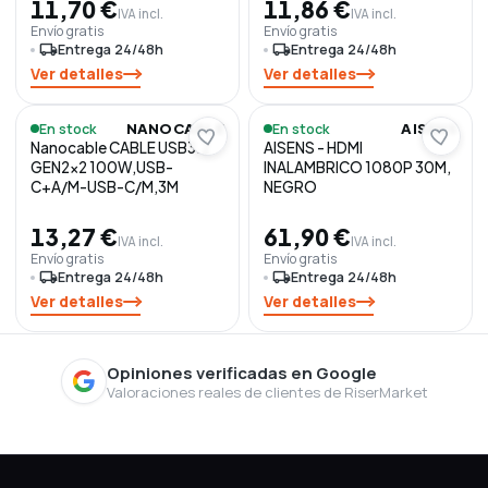
11,70 €
11,86 €
IVA incl.
IVA incl.
Envío gratis
Envío gratis
local_shipping
Entrega 24/48h
local_shipping
Entrega 24/48h
Ver detalles
Ver detalles
En stock
En stock
NANOCABLE
AISENS
Nanocable CABLE USB3.2
AISENS - HDMI
GEN2x2 100W,USB-
INALAMBRICO 1080P 30M,
C+A/M-USB-C/M,3M
NEGRO
13,27 €
61,90 €
IVA incl.
IVA incl.
Envío gratis
Envío gratis
local_shipping
Entrega 24/48h
local_shipping
Entrega 24/48h
Ver detalles
Ver detalles
Opiniones verificadas en Google
Valoraciones reales de clientes de RiserMarket