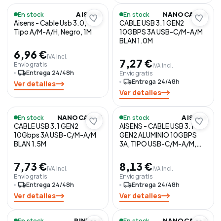
En stock
En stock
AISENS
NANOCABLE
Aisens - Cable Usb 3.0,
CABLE USB 3.1 GEN2
Tipo A/M-A/H, Negro, 1M
10GBPS 3A USB-C/M-A/M
BLAN 1.0M
6,96 €
IVA incl.
7,27 €
Envío gratis
IVA incl.
local_shipping
Entrega 24/48h
Envío gratis
local_shipping
Entrega 24/48h
Ver detalles
Ver detalles
En stock
En stock
NANOCABLE
AISENS
CABLE USB 3.1 GEN2
AISENS - CABLE USB 3.1
10Gbps 3A USB-C/M-A/M
GEN2 ALUMINIO 10GBPS
BLAN 1.5M
3A, TIPO USB-C/M-A/M,
GRIS
7,73 €
8,13 €
IVA incl.
IVA incl.
Envío gratis
Envío gratis
local_shipping
Entrega 24/48h
local_shipping
Entrega 24/48h
Ver detalles
Ver detalles
En stock
En stock
PINBOX
NANOCABLE