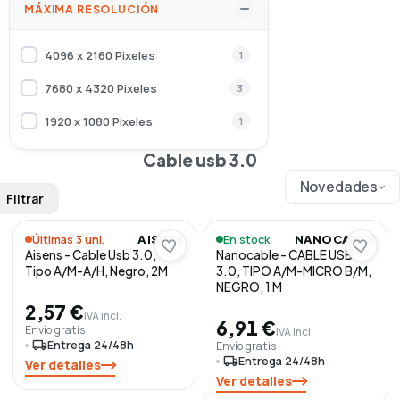
MÁXIMA RESOLUCIÓN
4096 x 2160 Pixeles
1
7680 x 4320 Pixeles
3
1920 x 1080 Pixeles
1
Cable usb 3.0
Novedades
Filtrar
Últimas 3 uni.
En stock
AISENS
NANOCABLE
Aisens - Cable Usb 3.0,
Nanocable - CABLE USB
Tipo A/M-A/H, Negro, 2M
3.0, TIPO A/M-MICRO B/M,
NEGRO, 1 M
2,57 €
IVA incl.
6,91 €
Envío gratis
IVA incl.
local_shipping
Entrega 24/48h
Envío gratis
local_shipping
Entrega 24/48h
Ver detalles
Ver detalles