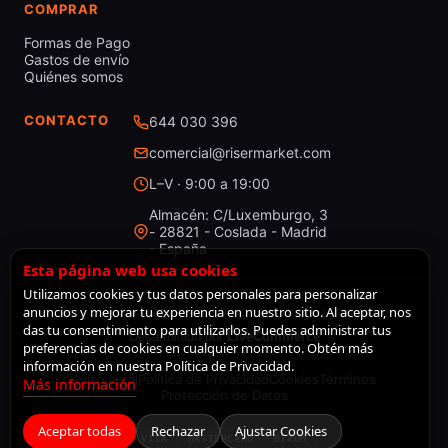
COMPRAR
Formas de Pago
Gastos de envío
Quiénes somos
CONTACTO
644 030 396
comercial@risermarket.com
L–V · 9:00 a 19:00
Almacén: C/Luxemburgo, 3
- 28821 - Coslada - Madrid
- España
Esta página web usa cookies
Utilizamos cookies y tus datos personales para personalizar
anuncios y mejorar tu experiencia en nuestro sitio. Al aceptar, nos
© 2026 RiserMarket · Todos los derechos reservados
das tu consentimiento para utilizarlos. Puedes administrar tus
Desarrollado por
LiveCommerce
preferencias de cookies en cualquier momento. Obtén más
información en nuestra Política de Privacidad.
Aviso legal
Política de Privacidad
Cookies
Términos
Más información
Protección de Datos
Aceptar todas
Rechazar
Ajustar Cookies
VISA
MASTERCARD
BIZUM