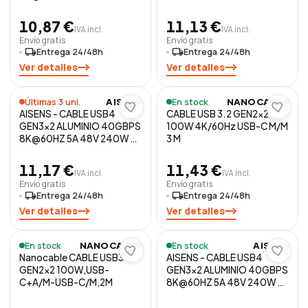
MARK, TIPO USB-C/M-
USB-C/M, NEGRO, 0.5M
10,87 €
11,13 €
IVA incl.
IVA incl.
Envío gratis
Envío gratis
local_shipping
Entrega 24/48h
local_shipping
Entrega 24/48h
Ver detalles
Ver detalles
Últimas 3 uni.
En stock
AISENS
NANOCABLE
AISENS - CABLE USB4
CABLE USB 3.2 GEN2x2
GEN3x2 ALUMINIO 40GBPS
100W 4K/60Hz USB-C M/M
8K@60HZ 5A 48V 240W E-
3 M
MARK, TIPO USB-C/M-
USB-C/M, NEGRO, 1.0M
11,17 €
11,43 €
IVA incl.
IVA incl.
Envío gratis
Envío gratis
local_shipping
Entrega 24/48h
local_shipping
Entrega 24/48h
Ver detalles
Ver detalles
En stock
En stock
NANOCABLE
AISENS
Nanocable CABLE USB3.2
AISENS - CABLE USB4
GEN2x2 100W,USB-
GEN3x2 ALUMINIO 40GBPS
C+A/M-USB-C/M,2M
8K@60HZ 5A 48V 240W E-
MARK, TIPO USB-C/M-
USB-C/M, NEGRO, 1.5M