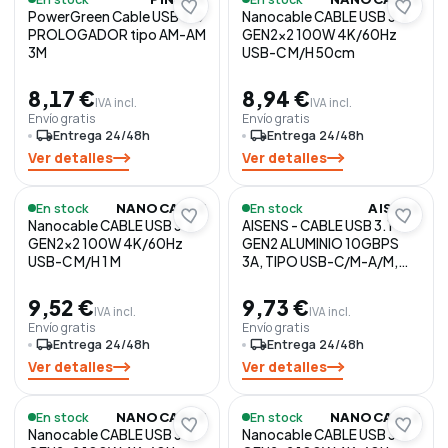
PowerGreen Cable USB 3.0
Nanocable CABLE USB 3.2
PROLOGADOR tipo AM-AM
GEN2x2 100W 4K/60Hz
3M
USB-C M/H 50cm
8,17 €
8,94 €
IVA incl.
IVA incl.
Envío gratis
Envío gratis
local_shipping
Entrega 24/48h
local_shipping
Entrega 24/48h
Ver detalles
Ver detalles
En stock
En stock
NANOCABLE
AISENS
Nanocable CABLE USB 3.2
AISENS - CABLE USB 3.1
GEN2x2 100W 4K/60Hz
GEN2 ALUMINIO 10GBPS
USB-C M/H 1 M
3A, TIPO USB-C/M-A/M,
GRIS
9,52 €
9,73 €
IVA incl.
IVA incl.
Envío gratis
Envío gratis
local_shipping
Entrega 24/48h
local_shipping
Entrega 24/48h
Ver detalles
Ver detalles
En stock
En stock
NANOCABLE
NANOCABLE
Nanocable CABLE USB 3.2
Nanocable CABLE USB 3.2