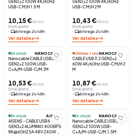
GEN2x2 100W 4K/60Hz
GEN2x2 100W 4K/60Hz
USB-C M/H 1.5 M
USB-C M/H 2 M
10,15 €
10,43 €
IVA incl.
IVA incl.
Envío gratis
Envío gratis
local_shipping
Entrega 24/48h
local_shipping
Entrega 24/48h
Ver detalles
Ver detalles
En stock
Últimas 1 uni.
NANOCABLE
NANOCABLE
Nanocable CABLE USB3.2
CABLE USB 3.2 GEN2x2
GEN2x2 100W,USB-
60W 4K/60Hz USB-C M/H 2
C+A/M-USB-C/M,1M
M
10,53 €
10,87 €
IVA incl.
IVA incl.
Envío gratis
Envío gratis
local_shipping
Entrega 24/48h
local_shipping
Entrega 24/48h
Ver detalles
Ver detalles
En stock
En stock
AISENS
NANOCABLE
AISENS - CABLE USB4
Nanocable CABLE USB3.2
GEN3x2 ALUMINIO 40GBPS
GEN2x2 100W,USB-
8K@60HZ 5A 48V 240W E-
C+A/M-USB-C/M,1.5M