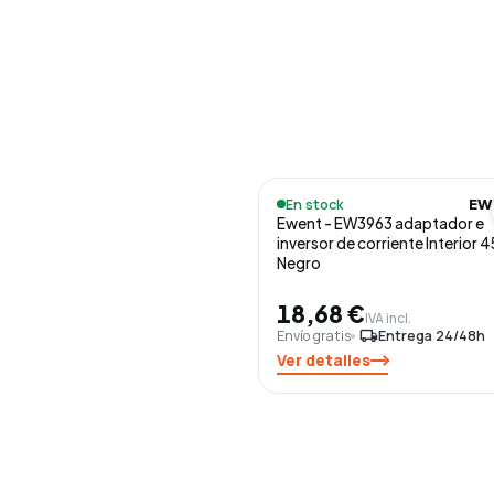
En stock
EW
Ewent - EW3963 adaptador e
inversor de corriente Interior 
Negro
18,68 €
IVA incl.
Envío gratis
local_shipping
Entrega 24/48h
Ver detalles