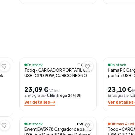
En stock
En stock
ENT
TOOQ
Tooq - CARGADOR PORTÁTIL GAN
Hama PC Carg
ok
USB-C PD 90W, CÚBICO NEGRO
portátil USB
23,09 €
23,10 €
IVA incl.
IV
Envío gratis
local_shipping
Entrega 24/48h
Envío gratis
local_shippi
Ver detalles
Ver detalles
En stock
Últimas 4 uni.
OOQ
EWENT
Ewent EW3978 Cargador de pared
Tooq - CARG
USB tipo C con PD (Power Delivery)
USB-C PD 45