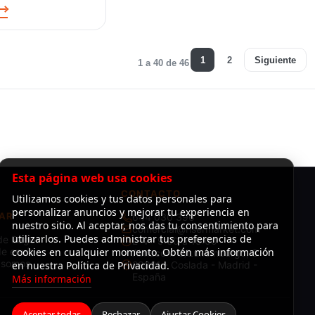
1
2
Siguiente
1 a 40 de 46
Esta página web usa cookies
CONTACTO
Utilizamos cookies y tus datos personales para
personalizar anuncios y mejorar tu experiencia en
AR
644 030 396
nuestro sitio. Al aceptar, nos das tu consentimiento para
comercial@risermarket.com
utilizarlos. Puedes administrar tus preferencias de
de Pago
L–V · 9:00 a 19:00
e envío
cookies en cualquier momento. Obtén más información
Almacén: C/Luxemburgo, 3 -
 somos
en nuestra Política de Privacidad.
28821 - Coslada - Madrid -
España
Más información
Aceptar todas
Rechazar
Ajustar Cookies