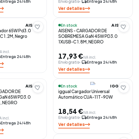
ng
Entrega 24/48h
Envío gratis
local_shipping
Entrega 24/48h
Ver detalles
En stock
AISENS
AISENS
gador 65W Pd3.0
AISENS - CARGADOR DE
C 1.2M, Negro
SOBREMESA GaN 45W PD3.0
1XUSB-C 1.8M, NEGRO
A incl.
17,93 €
ng
Entrega 24/48h
IVA incl.
Envío gratis
local_shipping
Entrega 24/48h
Ver detalles
En stock
AISENS
IGGUAL
RGADOR DE
iggual Cargador Universal
GaN 65W PD3.0
Automático CUA-11T-90W
M, NEGRO
18,54 €
IVA incl.
Envío gratis
local_shipping
Entrega 24/48h
A incl.
ng
Entrega 24/48h
Ver detalles