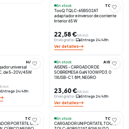
En stock
TOOQ
TooQ TQLC-65BS02AT
adaptador e inversor de corriente
Interior 65 W
22,58 €
IVA incl.
Envío gratis
local_shipping
Entrega 24/48h
Ver detalles
En stock
HAMA
AISENS
ador universal
AISENS - CARGADOR DE
-C, de 5-20V/45W
SOBREMESA GaN 100W PD3.0
1XUSB-C 1.8M, NEGRO
A incl.
23,60 €
ng
Entrega 24/48h
IVA incl.
Envío gratis
local_shipping
Entrega 24/48h
Ver detalles
En stock
TOOQ
TOOQ
ADOR PORTÁTIL GAN
CARGADOR UNI PORTATIL TOOQ
W, CÚBICO NEGRO
TQLC-90BS02AT 90W AUTO