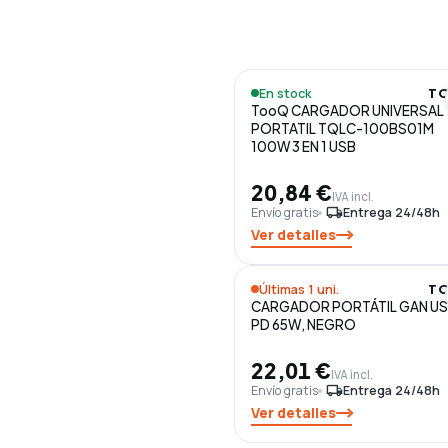
En stock
T
TooQ CARGADOR UNIVERSAL
PORTATIL TQLC-100BS01M
100W 3 EN 1 USB
20,84 €
IVA incl.
Envío gratis
local_shipping
Entrega 24/48h
Ver detalles
Últimas 1 uni.
T
CARGADOR PORTÁTIL GAN U
PD 65W, NEGRO
22,01 €
IVA incl.
Envío gratis
local_shipping
Entrega 24/48h
Ver detalles