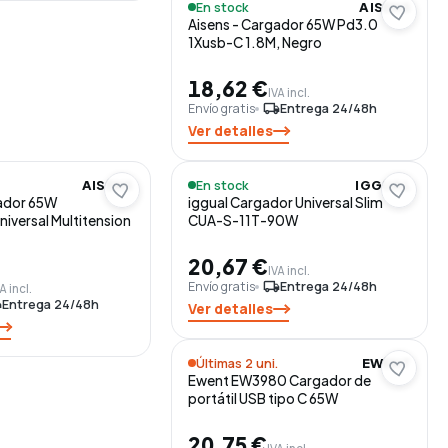
En stock
AISENS
Aisens - Cargador 65W Pd3.0
1Xusb-C 1.8M, Negro
18,62 €
IVA incl.
Envío gratis
local_shipping
Entrega 24/48h
Ver detalles
En stock
AISENS
IGGUAL
gador 65W
iggual Cargador Universal Slim
iversal Multitension
CUA-S-11T-90W
20,67 €
IVA incl.
Envío gratis
local_shipping
Entrega 24/48h
A incl.
ng
Entrega 24/48h
Ver detalles
Últimas 2 uni.
EWENT
Ewent EW3980 Cargador de
portátil USB tipo C 65W
20,75 €