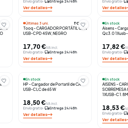
Envío gratis
local_shipping
Entrega 24/48h
Envío gratis
local_shippi
Ver detalles
Ver detalles
Últimas 3 uni.
En stock
OOQ
TOOQ
 GAN
Tooq - CARGADOR PORTÁTIL GAN
Aisens - Car
RO
USB-C PD 45W, NEGRO
Qc3.0 1Xusb-
17,70 €
17,82 €
IVA incl.
IV
Envío gratis
local_shipping
Entrega 24/48h
Envío gratis
local_shippi
Ver detalles
Ver detalles
En stock
En stock
UAL
HP
l
HP - Cargador de Portatil de CA
AISENS - CA
USB-C LC de 65 W
SOBREMESA 
1XUSB-C 1.8
18,50 €
IVA incl.
18,53 €
Envío gratis
local_shipping
Entrega 24/48h
IV
Envío gratis
local_shippi
Ver detalles
Ver detalles