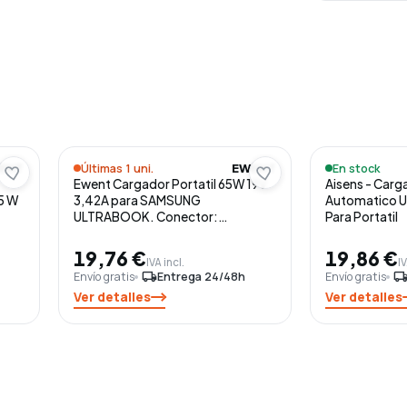
Últimas 1 uni.
En stock
ENT
EWENT
Ewent Cargador Portatil 65W 19V
Aisens - Car
45 W
3,42A para SAMSUNG
Automatico Un
ULTRABOOK. Conector:
Para Portatil
3.0*1.1mm
19,76 €
19,86 €
IVA incl.
IV
Envío gratis
local_shipping
Entrega 24/48h
Envío gratis
local_shippi
Ver detalles
Ver detalles