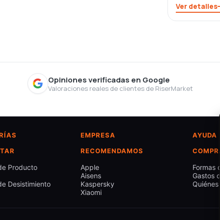
Ver detalles
Opiniones verificadas en Google
Valoraciones reales de clientes de RiserMarket
RÍAS
EMPRESA
AYUDA
TAR
RECOMENDAMOS
COMPR
de Producto
Apple
Formas 
Aisens
Gastos d
e Desistimiento
Kaspersky
Quiénes
Xiaomi