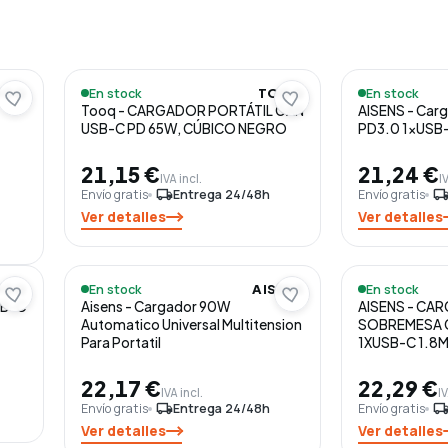
En stock
En stock
OOQ
TOOQ
Tooq - CARGADOR PORTÁTIL GAN
AISENS - Car
USB-C PD 65W, CÚBICO NEGRO
PD3.0 1xUSB-
21,15 €
21,24 €
IVA incl.
I
Envío gratis
local_shipping
Entrega 24/48h
Envío gratis
local_shippi
Ver detalles
Ver detalles
En stock
En stock
OOQ
AISENS
SB-C
Aisens - Cargador 90W
AISENS - CA
Automatico Universal Multitension
SOBREMESA 
Para Portatil
1XUSB-C 1.8
22,17 €
22,29 €
IVA incl.
IV
Envío gratis
local_shipping
Entrega 24/48h
Envío gratis
local_shippi
Ver detalles
Ver detalles