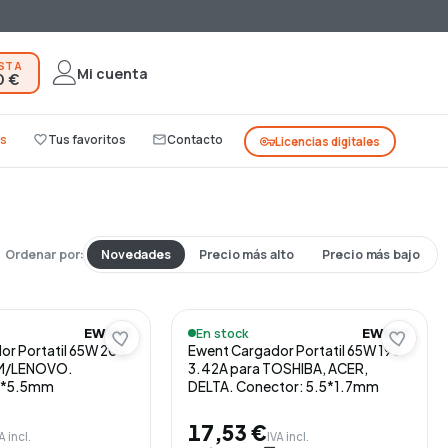
ESTA
Mi cuenta
0 €
s
favorite_border
Tus favoritos
mail_outline
Contacto
vpn_key
Licencias digitales
Ordenar por:
Novedades
Precio más alto
Precio más bajo
En stock
EWENT
EWENT
or Portatil 65W 20V
Ewent Cargador Portatil 65W 19V
BM/LENOVO.
3.42A para TOSHIBA, ACER,
.9*5.5mm
DELTA. Conector: 5.5*1.7mm
17,53 €
A incl.
IVA incl.