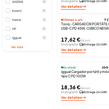
Envío gratis
local_shipping
Entrega 24/48h
AISENS
9
Ver detalles
Ewent
11
Hama
Últimas 4 uni.
2
T
Tooq - CARGADOR PORTÁTIL
USB-C PD 45W, CÚBICO NEG
HP
6
Iggual
3
17,62 €
IVA incl.
Envío gratis
local_shipping
Entrega 24/48h
Lenovo
Ver más
1
Ver detalles
Sveon
1
TooQ
12
En stock
IGG
iggual Cargador portátil y móvi
tipo C PD 100W
18,36 €
IVA incl.
Envío gratis
local_shipping
Entrega 24/48h
Ver detalles