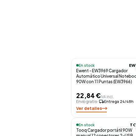
En stock
EW
Ewent - EW3969 Cargador
Automático Universal Notebo
90W con 11 Puntas (EW3966)
22,84 €
IVA incl.
Envío gratis
local_shipping
Entrega 24/48h
Ver detalles
En stock
T
Tooq Cargador portátil 90W
manual 12 conectores 2xUSB