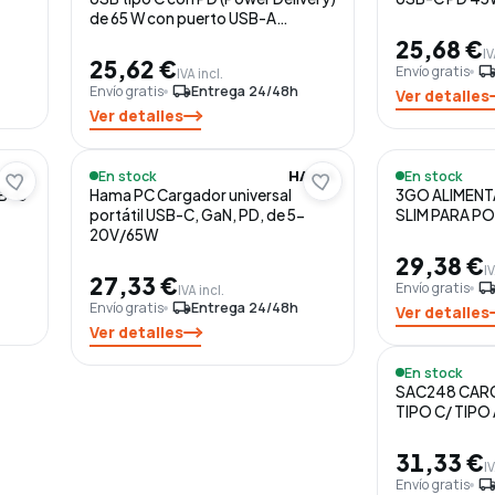
de 65 W con puerto USB-A
adicional
25,68 €
IV
25,62 €
Envío gratis
local_shippi
IVA incl.
Envío gratis
local_shipping
Entrega 24/48h
Ver detalles
Ver detalles
En stock
En stock
HP
HAMA
SB-C
Hama PC Cargador universal
3GO ALIMEN
portátil USB-C, GaN, PD, de 5-
SLIM PARA PO
20V/65W
29,38 €
IV
27,33 €
Envío gratis
local_shippi
IVA incl.
Envío gratis
local_shipping
Entrega 24/48h
Ver detalles
Ver detalles
En stock
SAC248 CARG
TIPO C/ TIPO
31,33 €
IV
Envío gratis
local_shippi