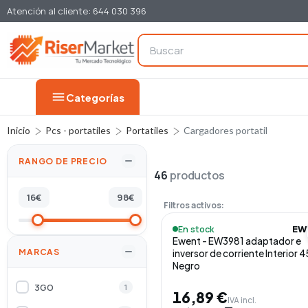
Atención al cliente: 644 030 396
menu
Categorías
Inicio
Pcs - portatiles
Portatiles
Cargadores portatil
RANGO DE PRECIO
46
productos
16
€
98
€
Filtros activos:
En stock
EW
Ewent - EW3981 adaptador e
MARCAS
inversor de corriente Interior 
Negro
3GO
1
16,89 €
IVA incl.