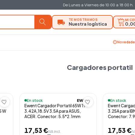
De Lunes a Viernes de 10:00 a 18:00 h.
MI C
0,0
new_releases
Novedade
Cargadores portatil
En stock
En stock
ENT
EWENT
Ewent Cargador Portatil 65W 19V
Ewent Cargad
45 W
3.42A,18.5V 3.5A para ASUS,
3.25A para I
ACER. Conector: 5.5*2.1mm
Conector: 7
17,53 €
17,53 €
IVA incl.
IV