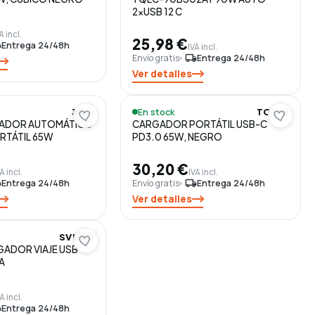
2xUSB 12 C
A incl.
25,98 €
ng
Entrega 24/48h
IVA incl.
Envío gratis
local_shipping
Entrega 24/48h
Ver detalles
En stock
3GO
TOOQ
TADOR AUTOMÁTICO
CARGADOR PORTÁTIL USB-C
RTÁTIL 65W
PD3.0 65W, NEGRO
30,20 €
A incl.
IVA incl.
ng
Entrega 24/48h
Envío gratis
local_shipping
Entrega 24/48h
Ver detalles
SVEON
ADOR VIAJE USB
 A
A incl.
ng
Entrega 24/48h