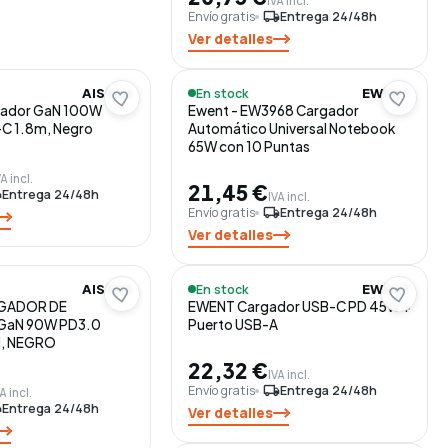
IVA incl.
Envío gratis
local_shipping
Entrega 24/48h
Ver detalles
En stock
AISENS
EWENT
gador GaN 100W
Ewent - EW3968 Cargador
C 1.8m, Negro
Automático Universal Notebook
65W con 10 Puntas
VA incl.
21,45 €
ng
Entrega 24/48h
IVA incl.
Envío gratis
local_shipping
Entrega 24/48h
Ver detalles
En stock
AISENS
EWENT
RGADOR DE
EWENT Cargador USB-C PD 45W +
GaN 90W PD3.0
Puerto USB-A
M, NEGRO
22,32 €
IVA incl.
Envío gratis
local_shipping
Entrega 24/48h
A incl.
ng
Entrega 24/48h
Ver detalles