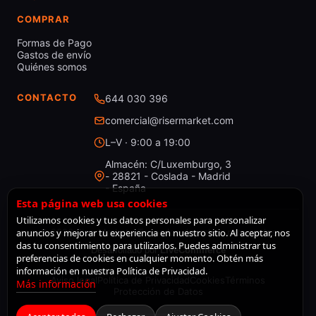
COMPRAR
Formas de Pago
Gastos de envío
Quiénes somos
CONTACTO
644 030 396
comercial@risermarket.com
L–V · 9:00 a 19:00
Almacén: C/Luxemburgo, 3
- 28821 - Coslada - Madrid
- España
Esta página web usa cookies
Utilizamos cookies y tus datos personales para personalizar
anuncios y mejorar tu experiencia en nuestro sitio. Al aceptar, nos
© 2026 RiserMarket · Todos los derechos reservados
das tu consentimiento para utilizarlos. Puedes administrar tus
Desarrollado por
LiveCommerce
preferencias de cookies en cualquier momento. Obtén más
información en nuestra Política de Privacidad.
Aviso legal
Política de Privacidad
Cookies
Términos
Más información
Protección de Datos