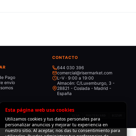
CONTACTO
AR
644 030 396
comercial@risermarket.com
de Pago
L–V · 9:00 a 19:00
e envío
Almacén: C/Luxemburgo, 3 -
 somos
28821 - Coslada - Madrid -
España
Esta página web usa cookies
VISA
MASTERCARD
BIZUM
Utilizamos cookies y tus datos personales para
personalizar anuncios y mejorar tu experiencia en
nuestro sitio. Al aceptar, nos das tu consentimiento para