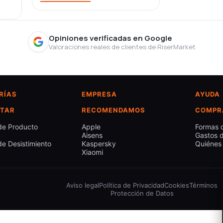
Opiniones verificadas en Google
Valoraciones reales de clientes de RiserMarket
RÍAS
EMPRESA
AYUDA
TAR
RECOMENDAMOS
COMPR
de Producto
Apple
Formas 
Aisens
Gastos d
e Desistimiento
Kaspersky
Quiénes
Xiaomi
Aviso legal
Política de Privacidad
Cookies
Términos
Protección de Datos