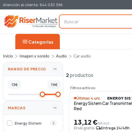
Atención al cliente: 644 030 396
menu
Categorías
Inicio
Imagen y sonido
Audio
Car audio
RANGO DE PRECIO
2
productos
13
€
19
€
Filtros activos:
Últimas 4 uni.
ENERGY SI
Energy Sistem Car Transmitte
MARCAS
Red
13,12 €
Energy Sistem
2
IVA incl.
Envío gratis
local_shipping
Entrega 24/48h