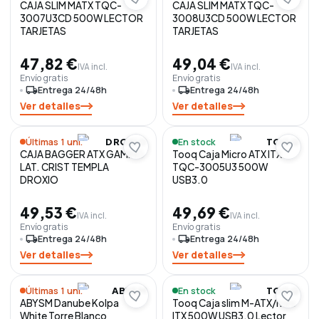
CAJA SLIM MATX TQC-
CAJA SLIM MATX TQC-
3007U3CD 500W LECTOR
3008U3CD 500W LECTOR
TARJETAS
TARJETAS
47,82 €
49,04 €
IVA incl.
IVA incl.
Envío gratis
Envío gratis
local_shipping
Entrega 24/48h
local_shipping
Entrega 24/48h
Ver detalles
Ver detalles
Últimas 1 uni.
En stock
DROXIO
TOOQ
CAJA BAGGER ATX GAMING
Tooq Caja Micro ATX ITX
LAT. CRIST TEMPLA
TQC-3005U3 500W
DROXIO
USB3.0
49,53 €
49,69 €
IVA incl.
IVA incl.
Envío gratis
Envío gratis
local_shipping
Entrega 24/48h
local_shipping
Entrega 24/48h
Ver detalles
Ver detalles
Últimas 1 uni.
En stock
ABYSM
TOOQ
ABYSM Danube Kolpa
Tooq Caja slim M-ATX/mini
White Torre Blanco
ITX 500W USB3.0 Lector