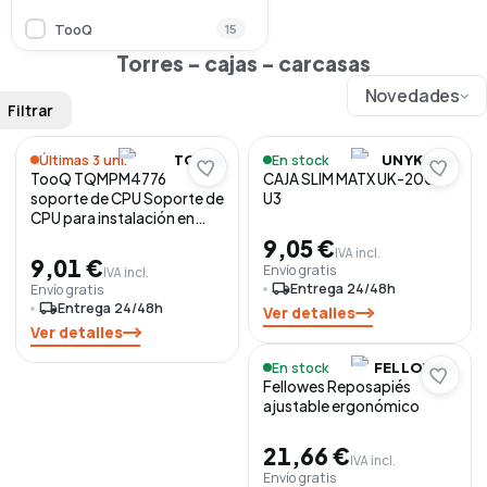
TooQ
15
Torres - cajas - carcasas
UNYKAch
23
Novedades
Filtrar
Últimas 3 uni.
En stock
TOOQ
UNYKACH
TooQ TQMPM4776
CAJA SLIM MATX UK-2007
soporte de CPU Soporte de
U3
CPU para instalación en
pared Negro
9,05 €
IVA incl.
9,01 €
Envío gratis
IVA incl.
local_shipping
Entrega 24/48h
Envío gratis
local_shipping
Entrega 24/48h
Ver detalles
Ver detalles
En stock
FELLOWES
Fellowes Reposapiés
ajustable ergonómico
21,66 €
IVA incl.
Envío gratis