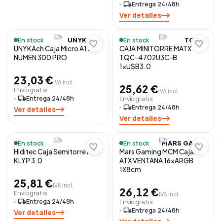
local_shipping
Entrega 24/48h
Ver detalles
En stock
En stock
UNYKACH
TOOQ
UNYKAch Caja Micro ATX
CAJA MINITORRE MATX
NUMEN 300 PRO
TQC-4702U3C-B
1xUSB3.0
23,03 €
IVA incl.
25,62 €
Envío gratis
IVA incl.
local_shipping
Entrega 24/48h
Envío gratis
local_shipping
Entrega 24/48h
Ver detalles
Ver detalles
En stock
En stock
MARS GAMING
Hiditec Caja Semitorre ATX
Mars Gaming MCM Caja M-
KLYP 3.0
ATX VENTANA 16xARGB
1X8cm
25,81 €
IVA incl.
26,12 €
Envío gratis
IVA incl.
local_shipping
Entrega 24/48h
Envío gratis
local_shipping
Entrega 24/48h
Ver detalles