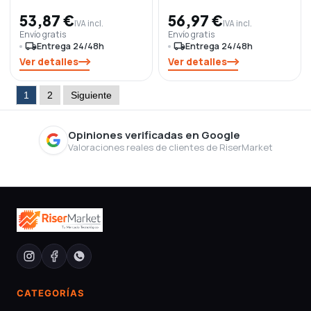
53,87 €
56,97 €
IVA incl.
IVA incl.
Envío gratis
Envío gratis
local_shipping
Entrega 24/48h
local_shipping
Entrega 24/48h
Ver detalles
Ver detalles
1
2
Siguiente
Opiniones verificadas en Google
Valoraciones reales de clientes de RiserMarket
CATEGORÍAS