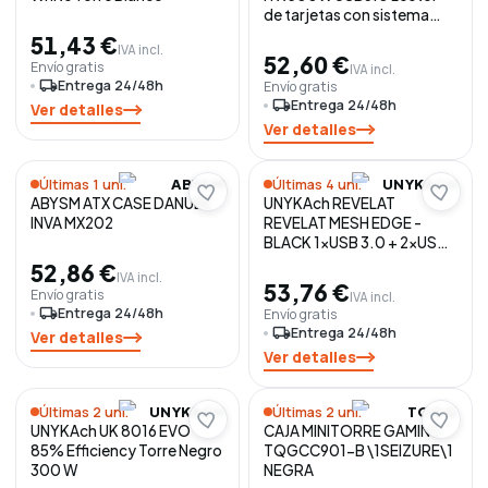
de tarjetas con sistema
pasacables
51,43 €
IVA incl.
52,60 €
Envío gratis
IVA incl.
local_shipping
Entrega 24/48h
Envío gratis
local_shipping
Entrega 24/48h
Ver detalles
Ver detalles
Últimas 1 uni.
Últimas 4 uni.
ABYSM
UNYKACH
ABYSM ATX CASE DANUBE
UNYKAch REVELAT
INVA MX202
REVELAT MESH EDGE -
BLACK 1xUSB 3.0 + 2xUSB
2.0
52,86 €
IVA incl.
53,76 €
Envío gratis
IVA incl.
local_shipping
Entrega 24/48h
Envío gratis
local_shipping
Entrega 24/48h
Ver detalles
Ver detalles
Últimas 2 uni.
Últimas 2 uni.
UNYKACH
TOOQ
UNYKAch UK 8016 EVO
CAJA MINITORRE GAMING
85% Efficiency Torre Negro
TQGCC901-B \1SEIZURE\1
300 W
NEGRA