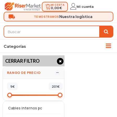
MI CESTA
Mi cuenta
0,00 €
CERRAR FILTRO
✖
RANGO DE PRECIO
9
€
201
€
Cables internos pc