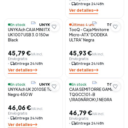
local_shipping
Entrega 24/48h
Ver detalles
En stock
Últimas 4 uni.
UNYKACH
TOOQ
UNYKAch CAJA MINI ITX
TooQ - Caja Minitorre
UK1007 USB 3.0 150w
Micro-ATX “DODEKA
Black
ULTRA” Negra
45,79 €
45,93 €
IVA incl.
IVA incl.
Envío gratis
Envío gratis
local_shipping
Entrega 24/48h
local_shipping
Entrega 24/48h
Ver detalles
Ver detalles
En stock
En stock
UNYKACH
TOOQ
UNYKAch UK 2010SE Torre
CAJA SEMITORRE GAMING
Negro 450 W
TQGCC101-B
\1RAGNÄROK\1 NEGRA
46,06 €
IVA incl.
46,79 €
Envío gratis
IVA incl.
local_shipping
Entrega 24/48h
Envío gratis
local_shipping
Entrega 24/48h
Ver detalles