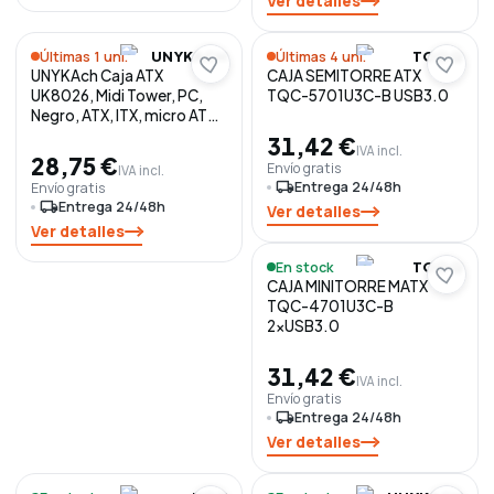
Ver detalles
Últimas 1 uni.
Últimas 4 uni.
UNYKACH
TOOQ
UNYKAch Caja ATX
CAJA SEMITORRE ATX
UK8026, Midi Tower, PC,
TQC-5701U3C-B USB3.0
Negro, ATX, ITX, micro ATX
sin PSU con USB Type C 3.0
31,42 €
IVA incl.
28,75 €
Envío gratis
IVA incl.
local_shipping
Entrega 24/48h
Envío gratis
local_shipping
Entrega 24/48h
Ver detalles
Ver detalles
En stock
TOOQ
CAJA MINITORRE MATX
TQC-4701U3C-B
2xUSB3.0
31,42 €
IVA incl.
Envío gratis
local_shipping
Entrega 24/48h
Ver detalles