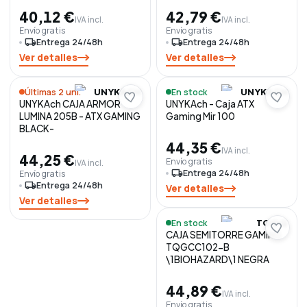
40,12 €
42,79 €
IVA incl.
IVA incl.
Envío gratis
Envío gratis
local_shipping
Entrega 24/48h
local_shipping
Entrega 24/48h
Ver detalles
Ver detalles
Últimas 2 uni.
En stock
UNYKACH
UNYKACH
UNYKAch CAJA ARMOR
UNYKAch - Caja ATX
LUMINA 205B - ATX GAMING
Gaming Mir 100
BLACK-
44,35 €
IVA incl.
44,25 €
Envío gratis
IVA incl.
local_shipping
Entrega 24/48h
Envío gratis
local_shipping
Entrega 24/48h
Ver detalles
Ver detalles
En stock
TOOQ
CAJA SEMITORRE GAMING
TQGCC102-B
\1BIOHAZARD\1 NEGRA
44,89 €
IVA incl.
Envío gratis