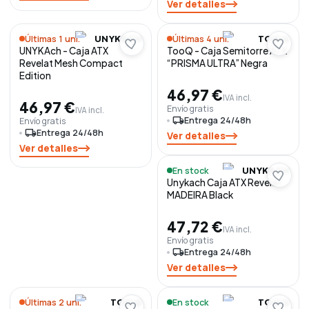
Ver detalles
Últimas 1 uni.
Últimas 4 uni.
UNYKACH
TOOQ
UNYKAch - Caja ATX
TooQ - Caja Semitorre ATX
Revelat Mesh Compact
“PRISMA ULTRA” Negra
Edition
46,97 €
IVA incl.
46,97 €
Envío gratis
IVA incl.
local_shipping
Entrega 24/48h
Envío gratis
local_shipping
Entrega 24/48h
Ver detalles
Ver detalles
En stock
UNYKACH
Unykach Caja ATX Revelat
MADEIRA Black
47,72 €
IVA incl.
Envío gratis
local_shipping
Entrega 24/48h
Ver detalles
Últimas 2 uni.
En stock
TOOQ
TOOQ