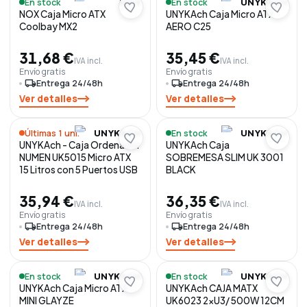
En stock
En stock
NOX
UNYKACH
NOX Caja Micro ATX
UNYKAch Caja Micro ATX
Coolbay MX2
AERO C25
31,68 €
35,45 €
IVA incl.
IVA incl.
Envío gratis
Envío gratis
local_shipping
Entrega 24/48h
local_shipping
Entrega 24/48h
Ver detalles
Ver detalles
Últimas 1 uni.
En stock
UNYKACH
UNYKACH
UNYKAch - Caja Ordenador
UNYKAch Caja
NUMEN UK5015 Micro ATX
SOBREMESA SLIM UK 3001
15 Litros con 5 Puertos USB
BLACK
35,94 €
36,35 €
IVA incl.
IVA incl.
Envío gratis
Envío gratis
local_shipping
Entrega 24/48h
local_shipping
Entrega 24/48h
Ver detalles
Ver detalles
En stock
En stock
UNYKACH
UNYKACH
UNYKAch Caja Micro ATX
UNYKAch CAJA MATX
MINI GLAYZE
UK6023 2xU3/ 500W 12CM