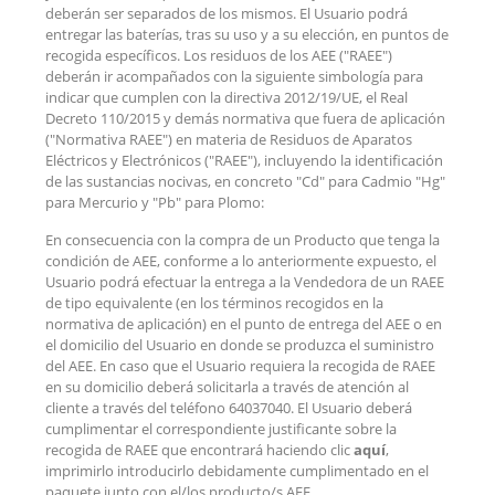
deberán ser separados de los mismos. El Usuario podrá
entregar las baterías, tras su uso y a su elección, en puntos de
recogida específicos. Los residuos de los AEE ("RAEE")
deberán ir acompañados con la siguiente simbología para
indicar que cumplen con la directiva 2012/19/UE, el Real
Decreto 110/2015 y demás normativa que fuera de aplicación
("Normativa RAEE") en materia de Residuos de Aparatos
Eléctricos y Electrónicos ("RAEE"), incluyendo la identificación
de las sustancias nocivas, en concreto "Cd" para Cadmio "Hg"
para Mercurio y "Pb" para Plomo:
En consecuencia con la compra de un Producto que tenga la
condición de AEE, conforme a lo anteriormente expuesto, el
Usuario podrá efectuar la entrega a la Vendedora de un RAEE
de tipo equivalente (en los términos recogidos en la
normativa de aplicación) en el punto de entrega del AEE o en
el domicilio del Usuario en donde se produzca el suministro
del AEE. En caso que el Usuario requiera la recogida de RAEE
en su domicilio deberá solicitarla a través de atención al
cliente a través del teléfono 64037040. El Usuario deberá
cumplimentar el correspondiente justificante sobre la
recogida de RAEE que encontrará haciendo clic
aquí
,
imprimirlo introducirlo debidamente cumplimentado en el
paquete junto con el/los producto/s AEE.