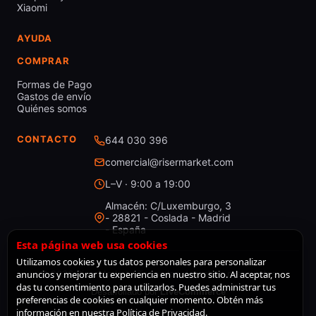
Xiaomi
AYUDA
COMPRAR
Formas de Pago
Gastos de envío
Quiénes somos
CONTACTO
644 030 396
comercial@risermarket.com
L–V · 9:00 a 19:00
Almacén: C/Luxemburgo, 3
- 28821 - Coslada - Madrid
- España
Esta página web usa cookies
Utilizamos cookies y tus datos personales para personalizar
anuncios y mejorar tu experiencia en nuestro sitio. Al aceptar, nos
© 2026 RiserMarket · Todos los derechos reservados
das tu consentimiento para utilizarlos. Puedes administrar tus
Desarrollado por
LiveCommerce
preferencias de cookies en cualquier momento. Obtén más
información en nuestra Política de Privacidad.