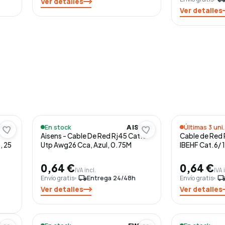
Ver detalles
Ver detalles
En stock
Últimas 3 uni.
BLE
AISENS
Aisens - Cable De Red Rj45 Cat.6
Cable de Red 
, 25
Utp Awg26 Cca, Azul, 0.75M
IBEHF Cat.6/ 
0,64 €
0,64 €
IVA incl.
IVA 
Envío gratis
local_shipping
Entrega 24/48h
Envío gratis
local_shippi
Ver detalles
Ver detalles