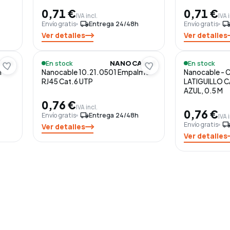
0,71 €
0,71 €
IVA incl.
IVA 
Envío gratis
local_shipping
Entrega 24/48h
Envío gratis
local_shippi
Ver detalles
Ver detalles
En stock
En stock
ION
NANOCABLE
n
Nanocable 10.21.0501 Empalme
Nanocable - 
RJ45 Cat.6 UTP
LATIGUILLO C
AZUL, 0.5 M
0,76 €
IVA incl.
0,76 €
Envío gratis
local_shipping
Entrega 24/48h
IVA 
Envío gratis
local_shippi
Ver detalles
Ver detalles