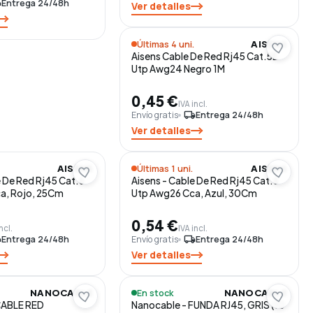
ng
Entrega 24/48h
Ver detalles
Últimas 4 uni.
AISENS
Aisens Cable De Red Rj45 Cat.5E
Utp Awg24 Negro 1M
0,45 €
IVA incl.
Envío gratis
local_shipping
Entrega 24/48h
Ver detalles
Últimas 1 uni.
AISENS
AISENS
e De Red Rj45 Cat.6
Aisens - Cable De Red Rj45 Cat.6
a, Rojo, 25Cm
Utp Awg26 Cca, Azul, 30Cm
0,54 €
ncl.
IVA incl.
ng
Entrega 24/48h
Envío gratis
local_shipping
Entrega 24/48h
Ver detalles
En stock
NANOCABLE
NANOCABLE
CABLE RED
Nanocable - FUNDA RJ45, GRIS (10