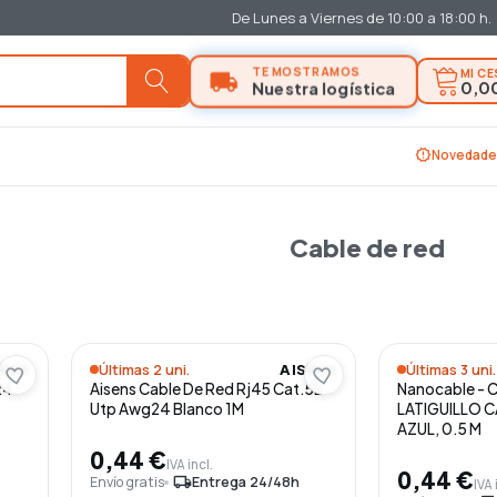
De Lunes a Viernes de 10:00 a 18:00 h.
MI C
0,0
new_releases
Novedade
Cable de red
Últimas 2 uni.
Últimas 3 uni.
SENS
AISENS
24
Aisens Cable De Red Rj45 Cat.5E
Nanocable - 
Utp Awg24 Blanco 1M
LATIGUILLO C
AZUL, 0.5 M
0,44 €
IVA incl.
0,44 €
Envío gratis
local_shipping
Entrega 24/48h
IVA 