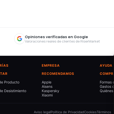
Opiniones verificadas en Google
Valoraciones reales de clientes de RiserMarket
RÍAS
EMPRESA
AYUDA
TAR
RECOMENDAMOS
COMPR
de Producto
Apple
Formas 
Aisens
Gastos d
e Desistimiento
Kaspersky
Quiénes
Xiaomi
Aviso legal
Política de Privacidad
Cookies
Términos