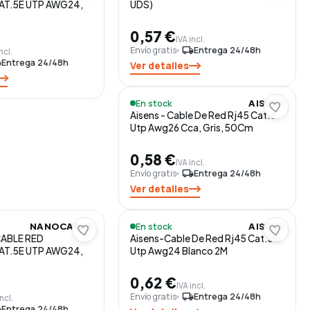
AT.5E UTP AWG24,
UDS)
0,57 €
IVA incl.
Envío gratis
local_shipping
Entrega 24/48h
ncl.
ng
Entrega 24/48h
Ver detalles
En stock
AISENS
Aisens - Cable De Red Rj45 Cat.6
Utp Awg26 Cca, Gris, 50Cm
0,58 €
IVA incl.
Envío gratis
local_shipping
Entrega 24/48h
Ver detalles
En stock
NANOCABLE
AISENS
CABLE RED
Aisens-Cable De Red Rj45 Cat.5E
AT.5E UTP AWG24,
Utp Awg24 Blanco 2M
0,62 €
IVA incl.
Envío gratis
local_shipping
Entrega 24/48h
incl.
ng
Entrega 24/48h