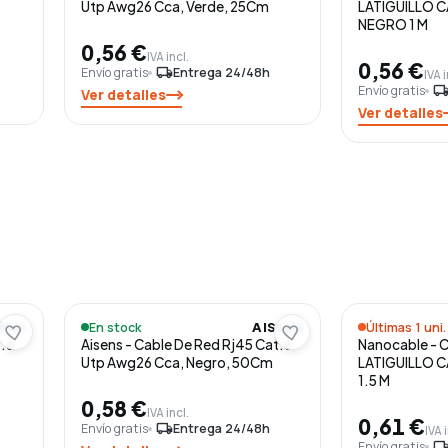
Utp Awg26 Cca, Verde, 25Cm
LATIGUILLO C
NEGRO 1 M
0,56 €
IVA incl.
0,56 €
Envío gratis
local_shipping
Entrega 24/48h
IVA i
Envío gratis
local_shippi
Ver detalles
Ver detalles
En stock
Últimas 1 uni.
SENS
AISENS
t.6
Aisens - Cable De Red Rj45 Cat.6
Nanocable - 
Utp Awg26 Cca, Negro, 50Cm
LATIGUILLO C
1.5 M
0,58 €
IVA incl.
0,61 €
Envío gratis
local_shipping
Entrega 24/48h
IVA 
Envío gratis
local_shippi