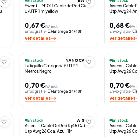
En stock
En stock
SENS
EWENT
p
Ewent - IM1011 Cable de Red CAT 6
Aisens Cable 
ta
U/UTP 1 m yellow
Utp Awg24 Am
0,67 €
0,68 €
IVA incl.
IVA 
Envío gratis
local_shipping
Entrega 24/48h
Envío gratis
local_shippi
Ver detalles
Ver detalles
En stock
En stock
SENS
NANOCABLE
t.6
Latiguillo Categoria 5 UTP 2
Aisens - Cabl
Metros Negro
Utp Awg26 Cca
0,70 €
0,70 €
IVA incl.
IVA 
Envío gratis
local_shipping
Entrega 24/48h
Envío gratis
local_shippi
Ver detalles
Ver detalles
En stock
En stock
SENS
AISENS
t.6
Aisens - Cable De Red Rj45 Cat.6
Aisens - Cabl
Utp Awg26 Cca, Azul, 1M
Utp Awg26 Cc