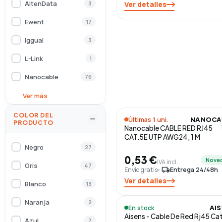
AitenData
3
Ver detalles
Ewent
17
Iggual
3
L-Link
1
Nanocable
76
Vention
Ver más
3
WP
1
COLOR DEL
Últimas 1 uni.
NANOCA
PRODUCTO
Nanocable CABLE RED RJ45
CAT.5E UTP AWG24, 1 M
Negro
27
0,53 €
Nove
IVA incl.
Gris
47
Envío gratis
local_shipping
Entrega 24/48h
Ver detalles
Blanco
13
Naranja
2
En stock
AI
Aisens - Cable De Red Rj45 Ca
Azul
7