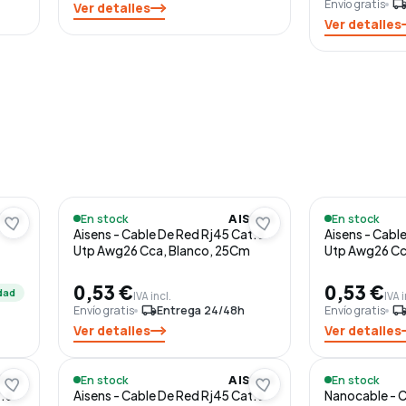
Envío gratis
local_shippi
Ver detalles
Ver detalles
En stock
En stock
BLE
AISENS
Aisens - Cable De Red Rj45 Cat.6
Aisens - Cabl
Utp Awg26 Cca, Blanco, 25Cm
Utp Awg26 Cc
0,53 €
0,53 €
dad
IVA incl.
IVA i
Envío gratis
local_shipping
Entrega 24/48h
Envío gratis
local_shippi
Ver detalles
Ver detalles
En stock
En stock
SENS
AISENS
t.6
Aisens - Cable De Red Rj45 Cat.6
Nanocable - 