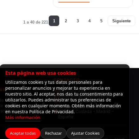
1
2
3
4
5
Siguiente
1 a 40 de 221
Esta página web usa cookies
CONTACTO
Utilizamos cookies y tus datos personales para
personalizar anuncios y mejorar tu experiencia en
AR
644 030 396
nuestro sitio. Al aceptar, nos das tu consentimiento para
comercial@risermarket.com
utilizarlos. Puedes administrar tus preferencias de
de Pago
L–V · 9:00 a 19:00
e envío
cookies en cualquier momento. Obtén más información
Almacén: C/Luxemburgo, 3 -
 somos
en nuestra Política de Privacidad.
28821 - Coslada - Madrid -
España
Más información
Aceptar todas
Rechazar
Ajustar Cookies