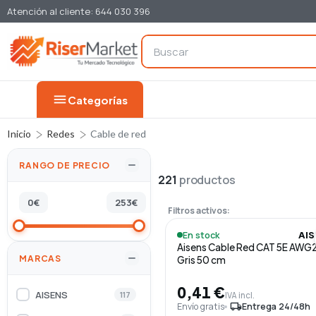
Atención al cliente: 644 030 396
menu
Categorías
Inicio
Redes
Cable de red
RANGO DE PRECIO
221
productos
0
€
253
€
Filtros activos:
En stock
AI
Aisens Cable Red CAT 5E AWG
MARCAS
Gris 50 cm
0,41 €
AISENS
117
IVA incl.
Envío gratis
local_shipping
Entrega 24/48h