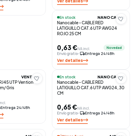
Ver detalles
En stock
NANOCABLE
Nanocable - CABLE RED
LATIGUILLO CAT.6 UTP AWG24
ROJO 25 CM
0,63 €
Novedad
IVA incl.
Envío gratis
local_shipping
Entrega 24/48h
Ver detalles
En stock
VENTION
NANOCABLE
RJ45 UTP Vention
Nanocable - CABLE RED
1m/ Gris
LATIGUILLO CAT.6 UTP AWG24, 30
CM
incl.
0,65 €
ng
Entrega 24/48h
IVA incl.
Envío gratis
local_shipping
Entrega 24/48h
Ver detalles