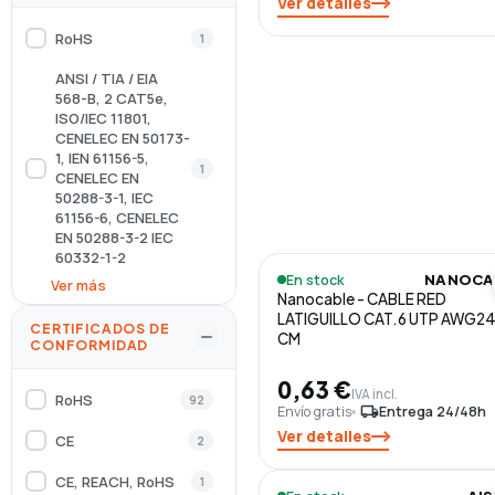
Ver detalles
RoHS
1
ANSI / TIA / EIA
568-B, 2 CAT5e,
ISO/IEC 11801,
CENELEC EN 50173-
1, IEN 61156-5,
1
CENELEC EN
50288-3-1, IEC
61156-6, CENELEC
EN 50288-3-2 IEC
60332-1-2
En stock
NANOCA
Ver más
ANSI / TIA / EIA
Nanocable - CABLE RED
568-B, 2 CAT5e,
LATIGUILLO CAT.6 UTP AWG24
CERTIFICADOS DE
ISO / IEC 11801
CM
CONFORMIDAD
(2nd Edition),
CENELEC EN
0,63 €
5
IVA incl.
50173-1, IEN 61156-
RoHS
92
Envío gratis
local_shipping
Entrega 24/48h
5, CENELEC EN
Ver detalles
50288-3-1, IEC
CE
2
61156-6, CENELEC
EN 50288-3-2
CE, REACH, RoHS
1