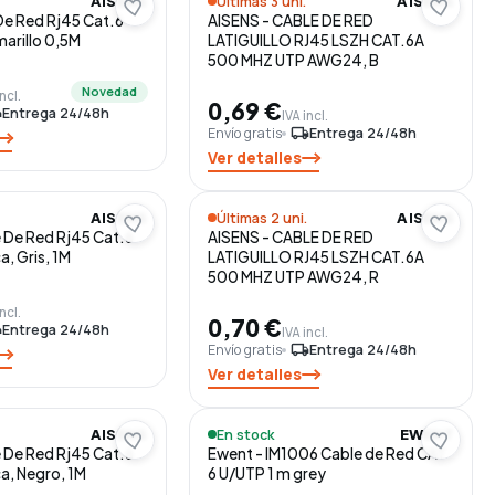
Últimas 3 uni.
AISENS
AISENS
De Red Rj45 Cat.6
AISENS - CABLE DE RED
arillo 0,5M
LATIGUILLO RJ45 LSZH CAT.6A
500 MHZ UTP AWG24, B
Novedad
incl.
0,69 €
ng
Entrega 24/48h
IVA incl.
Envío gratis
local_shipping
Entrega 24/48h
Ver detalles
Últimas 2 uni.
AISENS
AISENS
e De Red Rj45 Cat.6
AISENS - CABLE DE RED
, Gris, 1M
LATIGUILLO RJ45 LSZH CAT.6A
500 MHZ UTP AWG24, R
incl.
0,70 €
ng
Entrega 24/48h
IVA incl.
Envío gratis
local_shipping
Entrega 24/48h
Ver detalles
En stock
AISENS
EWENT
e De Red Rj45 Cat.6
Ewent - IM1006 Cable de Red CAT
a, Negro, 1M
6 U/UTP 1 m grey