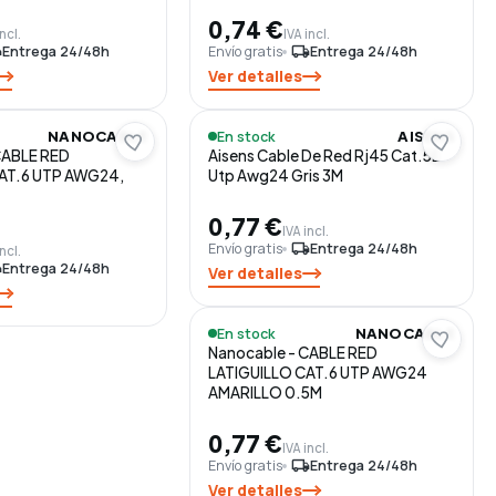
0,74 €
incl.
IVA incl.
ng
Entrega 24/48h
Envío gratis
local_shipping
Entrega 24/48h
Ver detalles
En stock
NANOCABLE
AISENS
CABLE RED
Aisens Cable De Red Rj45 Cat.5E
AT.6 UTP AWG24,
Utp Awg24 Gris 3M
0,77 €
IVA incl.
Envío gratis
local_shipping
Entrega 24/48h
incl.
ng
Entrega 24/48h
Ver detalles
En stock
NANOCABLE
Nanocable - CABLE RED
LATIGUILLO CAT.6 UTP AWG24
AMARILLO 0.5M
0,77 €
IVA incl.
Envío gratis
local_shipping
Entrega 24/48h
Ver detalles