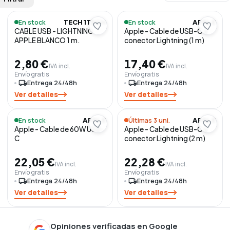
En stock
En stock
TECH1TECH
APPLE
CABLE USB - LIGHTNING
Apple - Cable de USB-C a
APPLE BLANCO 1 m.
conector Lightning (1 m)
2,80 €
17,40 €
IVA incl.
IVA incl.
Envío gratis
Envío gratis
local_shipping
Entrega 24/48h
local_shipping
Entrega 24/48h
Ver detalles
Ver detalles
En stock
Últimas 3 uni.
APPLE
APPLE
Apple - Cable de 60W USB-
Apple - Cable de USB-C a
C
conector Lightning (2 m)
22,05 €
22,28 €
IVA incl.
IVA incl.
Envío gratis
Envío gratis
local_shipping
Entrega 24/48h
local_shipping
Entrega 24/48h
Ver detalles
Ver detalles
Opiniones verificadas en Google