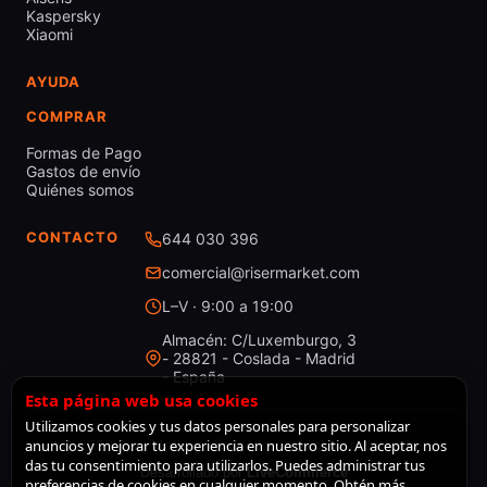
Kaspersky
Xiaomi
AYUDA
COMPRAR
Formas de Pago
Gastos de envío
Quiénes somos
CONTACTO
644 030 396
comercial@risermarket.com
L–V · 9:00 a 19:00
Almacén: C/Luxemburgo, 3
- 28821 - Coslada - Madrid
- España
Esta página web usa cookies
Utilizamos cookies y tus datos personales para personalizar
anuncios y mejorar tu experiencia en nuestro sitio. Al aceptar, nos
© 2026 RiserMarket · Todos los derechos reservados
das tu consentimiento para utilizarlos. Puedes administrar tus
Desarrollado por
LiveCommerce
preferencias de cookies en cualquier momento. Obtén más