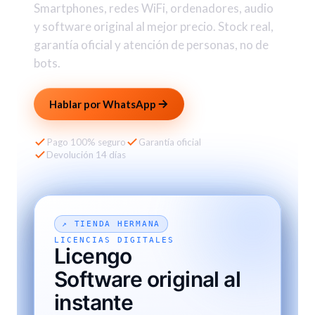
Smartphones, redes WiFi, ordenadores, audio
y software original al mejor precio. Stock real,
garantía oficial y atención de personas, no de
bots.
Hablar por WhatsApp
Pago 100% seguro
Garantía oficial
Devolución 14 días
↗ TIENDA HERMANA
LICENCIAS DIGITALES
Licengo
Software original al
instante