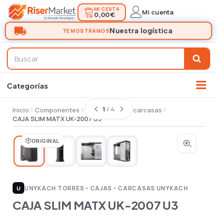
MI CESTA
Mi cuenta
0,00 €
1
/ 4
Inicio
Componentes
Torres - cajas - carcasas
CAJA SLIM MATX UK-2007 U3
ORIGINAL
UNYKACH
|
TORRES - CAJAS - CARCASAS UNYKACH
U
CAJA SLIM MATX UK-2007 U3