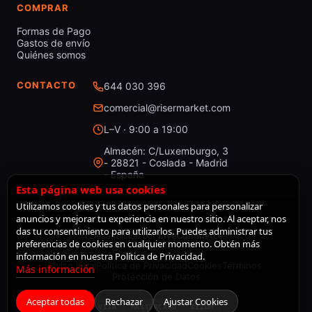
COMPRAR
Formas de Pago
Gastos de envío
Quiénes somos
CONTACTO
644 030 396
comercial@risermarket.com
L–V · 9:00 a 19:00
Almacén: C/Luxemburgo, 3
- 28821 - Coslada - Madrid
- España
Esta página web usa cookies
Utilizamos cookies y tus datos personales para personalizar
anuncios y mejorar tu experiencia en nuestro sitio. Al aceptar, nos
© 2026 RiserMarket · Todos los derechos reservados
das tu consentimiento para utilizarlos. Puedes administrar tus
Desarrollado por
LiveCommerce
preferencias de cookies en cualquier momento. Obtén más
información en nuestra Política de Privacidad.
Aviso legal
Política de Privacidad
Cookies
Términos
Más información
Protección de Datos
Aceptar todas
Rechazar
Ajustar Cookies
VISA
MASTERCARD
BIZUM