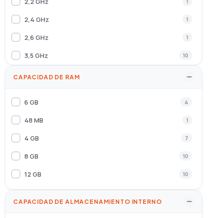
2,2 GHz
1
Realme
2
2,4 GHz
1
RUGONE
2
2,6 GHz
1
Samsung
85
3,5 GHz
10
Sony
1
CAPACIDAD DE RAM
SPC
1
Sveon
1
6 GB
4
TCL
7
48 MB
1
TECH1TECH
4
4 GB
7
TooQ
16
8 GB
10
ULEFONE
14
12 GB
10
URBAN FACTORY
1
CAPACIDAD DE ALMACENAMIENTO INTERNO
VIVO
15