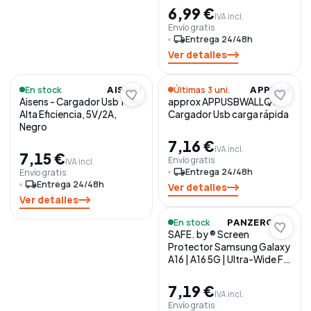
6,99 €
IVA incl.
Envío gratis
local_shipping
Entrega 24/48h
Ver detalles
En stock
Últimas 3 uni.
AISENS
APPROX
Aisens - Cargador Usb 10W
approx APPUSBWALLQC
Alta Eficiencia, 5V/2A,
Cargador Usb carga rápida
Negro
7,16 €
IVA incl.
7,15 €
Envío gratis
IVA incl.
local_shipping
Entrega 24/48h
Envío gratis
local_shipping
Entrega 24/48h
Ver detalles
Ver detalles
En stock
PANZERGLASS
SAFE. by ® Screen
Protector Samsung Galaxy
A16 | A16 5G | Ultra-Wide Fit
Protector de pantalla 1
pieza(s)
7,19 €
IVA incl.
Envío gratis