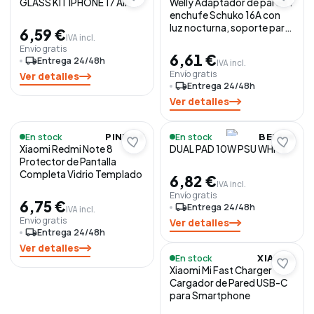
GLASS KIT IPHONE 17 AIR
Welly Adaptador de pared 1
enchufe Schuko 16A con
luz nocturna, soporte para
6,59 €
IVA incl.
teléfono
Envío gratis
inteligente/tableta, 2
6,61 €
local_shipping
Entrega 24/48h
IVA incl.
puertos USB e indicador
Envío gratis
Ver detalles
LED
local_shipping
Entrega 24/48h
Ver detalles
En stock
En stock
PINBOX
BELKIN
Xiaomi Redmi Note 8
DUAL PAD 10W PSU WHITE
Protector de Pantalla
Completa Vidrio Templado
6,82 €
IVA incl.
Envío gratis
6,75 €
local_shipping
Entrega 24/48h
IVA incl.
Envío gratis
Ver detalles
local_shipping
Entrega 24/48h
Ver detalles
En stock
XIAOMI
Xiaomi Mi Fast Charger
Cargador de Pared USB-C
para Smartphone