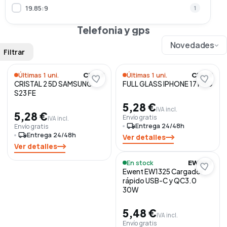
19.85:9
1
218 g
5
Telefonia y gps
194 g
1
Novedades
Filtrar
163 g
1
215 g
1
Últimas 1 uni.
Últimas 1 uni.
CELLY
CELLY
CRISTAL 2 5D SAMSUNG
FULL GLASS IPHONE 17 PRO
12 g
1
S23 FE
5,28 €
IVA incl.
5,28 €
Envío gratis
IVA incl.
local_shipping
Entrega 24/48h
Envío gratis
local_shipping
Entrega 24/48h
Ver detalles
Ver detalles
En stock
EWENT
Ewent EW1325 Cargador
rápido USB-C y QC3.0
30W
5,48 €
IVA incl.
Envío gratis