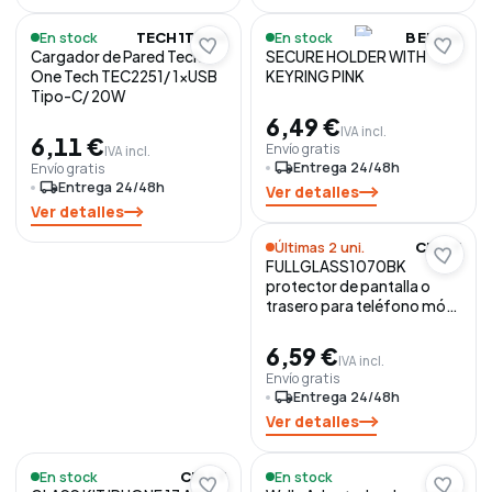
En stock
En stock
TECH1TECH
BELKIN
Cargador de Pared Tech
SECURE HOLDER WITH
One Tech TEC2251/ 1xUSB
KEYRING PINK
Tipo-C/ 20W
6,49 €
IVA incl.
6,11 €
Envío gratis
IVA incl.
local_shipping
Entrega 24/48h
Envío gratis
local_shipping
Entrega 24/48h
Ver detalles
Ver detalles
Últimas 2 uni.
CELLY
FULLGLASS1070BK
protector de pantalla o
trasero para teléfono móvil
Samsung 1 pieza(s)
6,59 €
IVA incl.
Envío gratis
local_shipping
Entrega 24/48h
Ver detalles
En stock
En stock
CELLY