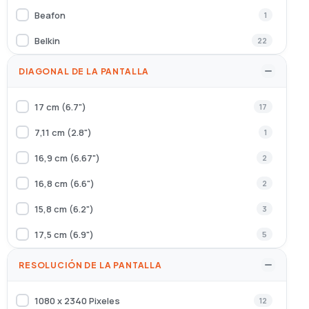
Beafon
1
Belkin
22
Celly
73
DIAGONAL DE LA PANTALLA
CoolBox
1
17 cm (6.7")
17
dbramante1928
4
7,11 cm (2.8")
1
Denver
2
16,9 cm (6.67")
2
Elements
2
16,8 cm (6.6")
2
Energy Sistem
1
15,8 cm (6.2")
3
Ewent
13
17,5 cm (6.9")
5
Generica
1
17,2 cm (6.78")
1
RESOLUCIÓN DE LA PANTALLA
GIGASET
4
20,3 cm (8")
1
Hama
7
1080 x 2340 Pixeles
12