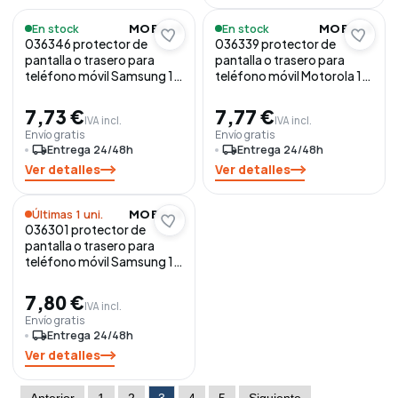
En stock
En stock
MOBILIS
MOBILIS
036346 protector de
036339 protector de
pantalla o trasero para
pantalla o trasero para
teléfono móvil Samsung 1
teléfono móvil Motorola 1
pieza(s)
pieza(s)
7,73 €
7,77 €
IVA incl.
IVA incl.
Envío gratis
Envío gratis
local_shipping
Entrega 24/48h
local_shipping
Entrega 24/48h
Ver detalles
Ver detalles
Últimas 1 uni.
MOBILIS
036301 protector de
pantalla o trasero para
teléfono móvil Samsung 1
pieza(s)
7,80 €
IVA incl.
Envío gratis
local_shipping
Entrega 24/48h
Ver detalles