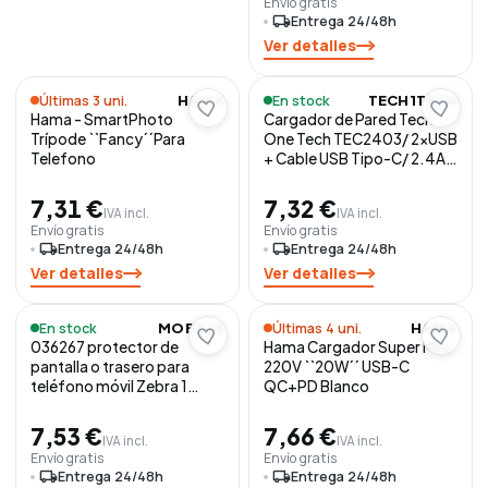
Envío gratis
local_shipping
Entrega 24/48h
Ver detalles
Últimas 3 uni.
En stock
HAMA
TECH1TECH
Hama - SmartPhoto
Cargador de Pared Tech
Trípode ``Fancy´´Para
One Tech TEC2403/ 2xUSB
Telefono
+ Cable USB Tipo-C/ 2.4A/
Blanco
7,31 €
7,32 €
IVA incl.
IVA incl.
Envío gratis
Envío gratis
local_shipping
Entrega 24/48h
local_shipping
Entrega 24/48h
Ver detalles
Ver detalles
En stock
Últimas 4 uni.
MOBILIS
HAMA
036267 protector de
Hama Cargador Super Mini
pantalla o trasero para
220V ``20W´´ USB-C
teléfono móvil Zebra 1
QC+PD Blanco
pieza(s)
7,53 €
7,66 €
IVA incl.
IVA incl.
Envío gratis
Envío gratis
local_shipping
Entrega 24/48h
local_shipping
Entrega 24/48h