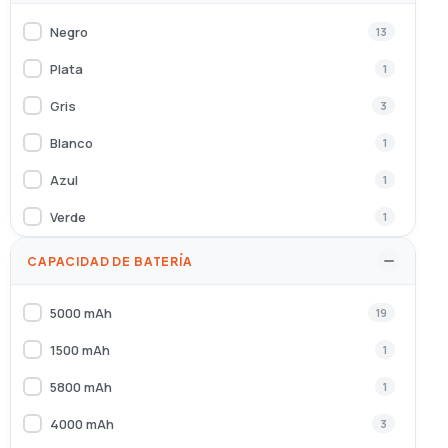
Negro
13
Plata
1
Gris
3
Blanco
1
Azul
1
Verde
1
Grafito
2
CAPACIDAD DE BATERÍA
Marina
1
5000 mAh
19
Azul claro
2
1500 mAh
1
Negro, Titanio
2
5800 mAh
1
Gris, Titanio
2
4000 mAh
3
Azul, Plata, Titanio
1