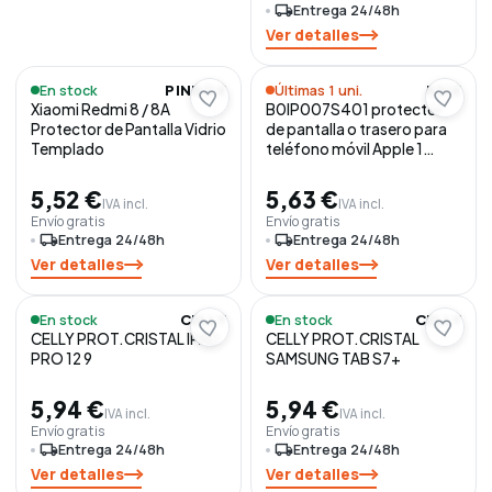
local_shipping
Entrega 24/48h
Ver detalles
En stock
Últimas 1 uni.
PINBOX
KSIX
Xiaomi Redmi 8 / 8A
B0IP007S401 protector
Protector de Pantalla Vidrio
de pantalla o trasero para
Templado
teléfono móvil Apple 1
pieza(s)
5,52 €
5,63 €
IVA incl.
IVA incl.
Envío gratis
Envío gratis
local_shipping
Entrega 24/48h
local_shipping
Entrega 24/48h
Ver detalles
Ver detalles
En stock
En stock
CELLY
CELLY
CELLY PROT.CRISTAL IPAD
CELLY PROT.CRISTAL
PRO 12 9
SAMSUNG TAB S7+
5,94 €
5,94 €
IVA incl.
IVA incl.
Envío gratis
Envío gratis
local_shipping
Entrega 24/48h
local_shipping
Entrega 24/48h
Ver detalles
Ver detalles