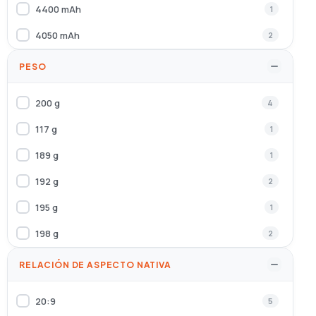
4400 mAh
1
Negro, Plata, Blanco
1
4050 mAh
2
Negro, Marrón
1
5200 mAh
3
PESO
Transparente
1
6600 mAh
1
200 g
4
3900 mAh
1
117 g
1
189 g
1
192 g
2
195 g
1
198 g
2
240 g
2
RELACIÓN DE ASPECTO NATIVA
162 g
3
20:9
5
190 g
8