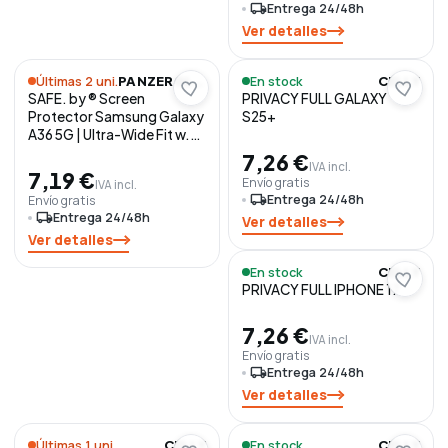
local_shipping
Entrega 24/48h
Ver detalles
Últimas 2 uni.
En stock
PANZERGLASS
CELLY
SAFE. by ® Screen
PRIVACY FULL GALAXY
Protector Samsung Galaxy
S25+
A36 5G | Ultra-Wide Fit w.
EasyAligner Protector de
7,26 €
IVA incl.
pantalla 1 pieza(s)
7,19 €
Envío gratis
IVA incl.
local_shipping
Entrega 24/48h
Envío gratis
local_shipping
Entrega 24/48h
Ver detalles
Ver detalles
En stock
CELLY
PRIVACY FULL IPHONE 17
7,26 €
IVA incl.
Envío gratis
local_shipping
Entrega 24/48h
Ver detalles
Últimas 1 uni.
En stock
CELLY
CELLY