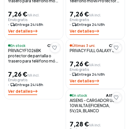
trasero para teléfono móvil
teléfono móvil Protector
Protector de pantalla para
de pantalla para privacidad
privacidad Samsung 1
Samsung 1 pieza(s)
7,26 €
7,26 €
IVA incl.
IVA incl.
pieza(s)
Envío gratis
Envío gratis
local_shipping
Entrega 24/48h
local_shipping
Entrega 24/48h
Ver detalles
Ver detalles
En stock
Últimas 3 uni.
CELLY
CELLY
PRIVACYF1026BK
PRIVACY FULL GALAXY S25
protector de pantalla o
trasero para teléfono móvil
7,26 €
IVA incl.
Apple 1 pieza(s)
Envío gratis
7,26 €
local_shipping
Entrega 24/48h
IVA incl.
Envío gratis
Ver detalles
local_shipping
Entrega 24/48h
Ver detalles
En stock
AISENS
AISENS - CARGADOR USB
10W ALTA EFICIENCIA,
5V/2A, BLANCO
7,28 €
IVA incl.