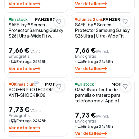
Ver detalles
Ver detalles
En stock
Últimas 2 uni.
PANZERGLASS
PANZERGLASS
SAFE. by ® Screen
SAFE. by ® Screen
Protector Samsung Galaxy
Protector Samsung Galaxy
S26 | Ultra-Wide Fit w.
S26 Ultra | Ultra-Wide Fit w.
EasyAligner Protector de
EasyAligner Protector de
pantalla 1 pieza(s)
pantalla 1 pieza(s)
7,66 €
7,66 €
IVA incl.
IVA incl.
Envío gratis
Envío gratis
local_shipping
Entrega 24/48h
local_shipping
Entrega 24/48h
Ver detalles
Ver detalles
Últimas 3 uni.
En stock
MOBILIS
MOBILIS
SCREEN PROTECTOR
036338 protector de
ANTI-SHOCK IK06
pantalla o trasero para
teléfono móvil Apple 1
pieza(s)
7,73 €
IVA incl.
7,73 €
Envío gratis
IVA incl.
local_shipping
Entrega 24/48h
Envío gratis
local_shipping
Entrega 24/48h
Ver detalles
Ver detalles