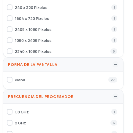
Honeywell
2
240 x 320 Pixeles
1
HONOR
3
1604 x 720 Pixeles
1
Iggual
2
2408 x 1080 Pixeles
1
Ksix
2
1080 x 2408 Pixeles
1
LINQ
1
2340 x 1080 Pixeles
5
MOBILIS
25
3120 x 1440 Pixeles
6
FORMA DE LA PANTALLA
Motorola
14
2700 x 1224 Pixeles
1
Plana
27
Nanocable
18
720 x 1600 Pixeles
3
Oppo
1
2184 x 1968 Pixeles
1
FRECUENCIA DEL PROCESADOR
PanzerGlass
14
1,8 GHz
1
PINBOX
2
2 GHz
6
QUBO
1