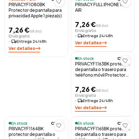
PRIVACYF1080BK
PRIVACY FULL IPHONE 17
Protector de pantalla para
AIR
privacidad Apple 1 pieza(s)
7,26 €
IVA incl.
7,26 €
Envío gratis
IVA incl.
local_shipping
Entrega 24/48h
Envío gratis
local_shipping
Entrega 24/48h
Ver detalles
Ver detalles
En stock
CELLY
PRIVACYF1163BK protector
de pantalla o trasero para
teléfono móvil Protector
de pantalla para privacidad
Samsung 1 pieza(s)
7,26 €
IVA incl.
Envío gratis
local_shipping
Entrega 24/48h
Ver detalles
En stock
En stock
CELLY
CELLY
PRIVACYF1164BK
PRIVACYF1165BK protector
protector de pantalla o
de pantalla o trasero para