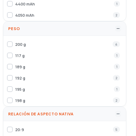
4400 mAh
1
Negro, Plata, Blanco
1
4050 mAh
2
Negro, Marrón
1
5200 mAh
3
PESO
Transparente
1
6600 mAh
1
200 g
4
3900 mAh
1
117 g
1
189 g
1
192 g
2
195 g
1
198 g
2
240 g
2
RELACIÓN DE ASPECTO NATIVA
162 g
3
20:9
5
190 g
8