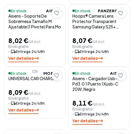
En stock
En stock
AISENS
PANZERGLASS
Aisens - Soporte De
Hoops® Camera Lens
Sobremesa Tamaño M
Protector Transparent
Ajustable (1 Pivote) Para Mo
Samsung Galaxy S25+
Protector de pantalla 1
pieza(s)
8,02 €
8,07 €
IVA incl.
IVA incl.
Envío gratis
Envío gratis
local_shipping
Entrega 24/48h
local_shipping
Entrega 24/48h
Ver detalles
Ver detalles
En stock
En stock
MOBILIS
AISENS
UNIVERSAL CAR CHARGER
Aisens - Cargador Usb-C
Pd3.0 1 Puerto 1Xusb-C
20W, Negro
8,09 €
IVA incl.
Envío gratis
8,11 €
local_shipping
Entrega 24/48h
IVA incl.
Envío gratis
Ver detalles
local_shipping
Entrega 24/48h
Ver detalles