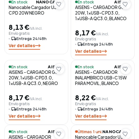
En stock
En stock
NANOCABLE
AISENS
Nanocable Cargador USB-
AISENS - CARGADOR GaN
C PD 20W NEGRO
20W, 1xUSB-C PD3.0,
1xUSB-A QC3.0, BLANCO
8,13 €
IVA incl.
8,17 €
Envío gratis
IVA incl.
local_shipping
Entrega 24/48h
Envío gratis
local_shipping
Entrega 24/48h
Ver detalles
Ver detalles
En stock
En stock
AISENS
AISENS
AISENS - CARGADOR GaN
AISENS - CARGADOR
20W, 1xUSB-C PD3.0,
INALAMBRICO USB-C 15W
1xUSB-A QC3.0, NEGRO
PARA MOVIL, BLANCO
8,17 €
8,22 €
IVA incl.
IVA incl.
Envío gratis
Envío gratis
local_shipping
Entrega 24/48h
local_shipping
Entrega 24/48h
Ver detalles
Ver detalles
En stock
Últimas 1 uni.
AISENS
NANOCABLE
AISENS - CARGADOR
Nanocable Cargador USB-