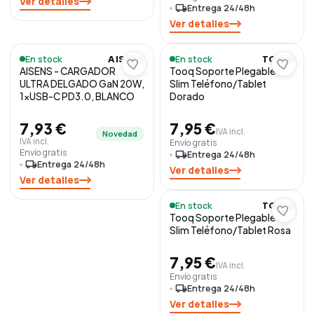
Ver detalles
local_shipping
Entrega 24/48h
Ver detalles
En stock
En stock
AISENS
TOOQ
AISENS - CARGADOR
Tooq Soporte Plegable
ULTRA DELGADO GaN 20W,
Slim Teléfono/Tablet
1xUSB-C PD3.0, BLANCO
Dorado
7,93 €
7,95 €
IVA incl.
Novedad
IVA incl.
Envío gratis
Envío gratis
local_shipping
Entrega 24/48h
local_shipping
Entrega 24/48h
Ver detalles
Ver detalles
En stock
TOOQ
Tooq Soporte Plegable
Slim Teléfono/Tablet Rosa
7,95 €
IVA incl.
Envío gratis
local_shipping
Entrega 24/48h
Ver detalles