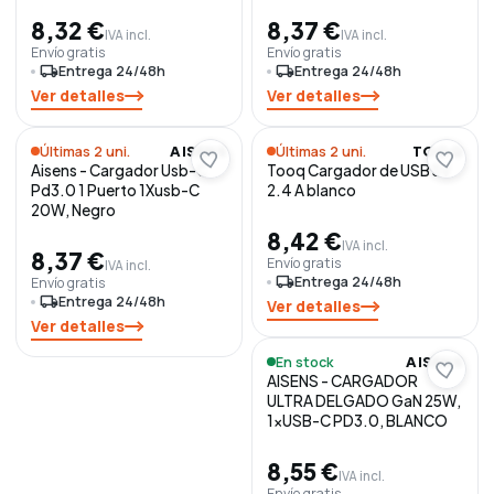
8,32 €
8,37 €
IVA incl.
IVA incl.
Envío gratis
Envío gratis
local_shipping
Entrega 24/48h
local_shipping
Entrega 24/48h
Ver detalles
Ver detalles
Últimas 2 uni.
Últimas 2 uni.
AISENS
TOOQ
Aisens - Cargador Usb-C
Tooq Cargador de USB 5V
Pd3.0 1 Puerto 1Xusb-C
2.4 A blanco
20W, Negro
8,42 €
IVA incl.
8,37 €
Envío gratis
IVA incl.
local_shipping
Entrega 24/48h
Envío gratis
local_shipping
Entrega 24/48h
Ver detalles
Ver detalles
En stock
AISENS
AISENS - CARGADOR
ULTRA DELGADO GaN 25W,
1xUSB-C PD3.0, BLANCO
8,55 €
IVA incl.
Envío gratis