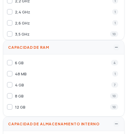
2,2 GHz
1
Realme
2
2,4 GHz
1
RUGONE
2
2,6 GHz
1
Samsung
88
3,5 GHz
10
Sony
1
CAPACIDAD DE RAM
SPC
1
Sveon
1
6 GB
4
TCL
7
48 MB
1
TECH1TECH
4
4 GB
7
TooQ
16
8 GB
10
ULEFONE
14
12 GB
10
URBAN FACTORY
1
CAPACIDAD DE ALMACENAMIENTO INTERNO
VIVO
15