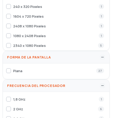
Honeywell
2
240 x 320 Pixeles
1
HONOR
3
1604 x 720 Pixeles
1
Iggual
2
2408 x 1080 Pixeles
1
Ksix
2
1080 x 2408 Pixeles
1
LINQ
1
2340 x 1080 Pixeles
5
MOBILIS
25
3120 x 1440 Pixeles
6
FORMA DE LA PANTALLA
Motorola
14
2700 x 1224 Pixeles
1
Plana
27
Nanocable
18
720 x 1600 Pixeles
3
Oppo
1
2184 x 1968 Pixeles
1
FRECUENCIA DEL PROCESADOR
PanzerGlass
14
1,8 GHz
1
PINBOX
2
2 GHz
6
QUBO
1