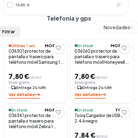
19.85:9
1
218 g
5
Telefonia y gps
194 g
1
Novedades
Filtrar
163 g
1
215 g
1
Últimas 1 uni.
En stock
MOBILIS
MOBILIS
036301 protector de
036260 protector de
12 g
1
pantalla o trasero para
pantalla o trasero para
teléfono móvil Samsung 1
teléfono móvil Honeywell 1
pieza(s)
pieza(s)
7,80 €
7,80 €
IVA incl.
IVA incl.
Envío gratis
Envío gratis
local_shipping
Entrega 24/48h
local_shipping
Entrega 24/48h
Ver detalles
Ver detalles
En stock
En stock
MOBILIS
TOOQ
036341 protector de
Tooq Cargador de USB 5V
pantalla o trasero para
2.4 A negro
teléfono móvil Zebra 1
pieza(s)
7,84 €
IVA incl.