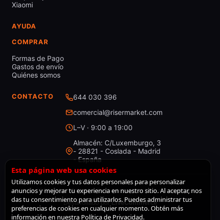
Xiaomi
AYUDA
COMPRAR
Formas de Pago
Gastos de envío
Quiénes somos
CONTACTO
644 030 396
comercial@risermarket.com
L–V · 9:00 a 19:00
Almacén: C/Luxemburgo, 3
- 28821 - Coslada - Madrid
- España
Esta página web usa cookies
Utilizamos cookies y tus datos personales para personalizar
anuncios y mejorar tu experiencia en nuestro sitio. Al aceptar, nos
© 2026 RiserMarket · Todos los derechos reservados
das tu consentimiento para utilizarlos. Puedes administrar tus
Desarrollado por
LiveCommerce
preferencias de cookies en cualquier momento. Obtén más
información en nuestra Política de Privacidad.