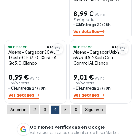
Negro
8,99 €
IVA incl.
Envío gratis
local_shipping
Entrega 24/48h
Ver detalles
En stock
En stock
AISENS
AISENS
Aisens - Cargador 20W,
Aisens - Cargador Usb 17W
1Xusb-C Pd3.0, 1Xusb-A
5V/3.4A, 2Xusb Con
Qc3.0, Blanco
Control Ai, Blanco
8,99 €
9,01 €
IVA incl.
IVA incl.
Envío gratis
Envío gratis
local_shipping
Entrega 24/48h
local_shipping
Entrega 24/48h
Ver detalles
Ver detalles
Anterior
2
3
4
5
6
Siguiente
Opiniones verificadas en Google
Valoraciones reales de clientes de RiserMarket