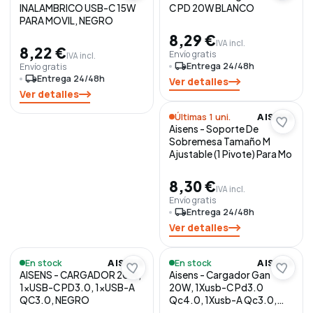
INALAMBRICO USB-C 15W
C PD 20W BLANCO
PARA MOVIL, NEGRO
8,29 €
IVA incl.
8,22 €
Envío gratis
IVA incl.
local_shipping
Entrega 24/48h
Envío gratis
local_shipping
Entrega 24/48h
Ver detalles
Ver detalles
Últimas 1 uni.
AISENS
Aisens - Soporte De
Sobremesa Tamaño M
Ajustable (1 Pivote) Para Mo
8,30 €
IVA incl.
Envío gratis
local_shipping
Entrega 24/48h
Ver detalles
En stock
En stock
AISENS
AISENS
AISENS - CARGADOR 20W,
Aisens - Cargador Gan
1xUSB-C PD3.0, 1xUSB-A
20W, 1Xusb-C Pd3.0
QC3.0, NEGRO
Qc4.0, 1Xusb-A Qc3.0,
Blanco