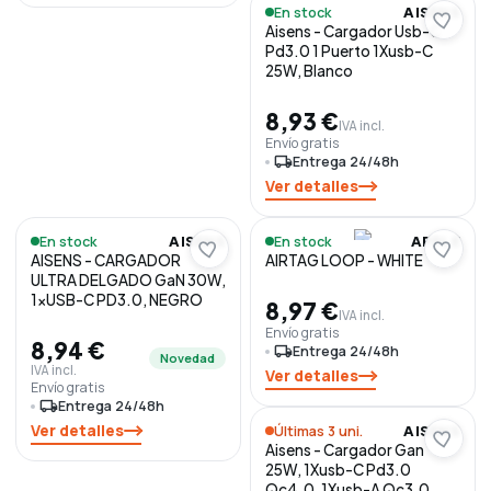
En stock
AISENS
Aisens - Cargador Usb-C
Pd3.0 1 Puerto 1Xusb-C
25W, Blanco
8,93 €
IVA incl.
Envío gratis
local_shipping
Entrega 24/48h
Ver detalles
En stock
En stock
AISENS
APPLE
AISENS - CARGADOR
AIRTAG LOOP - WHITE
ULTRA DELGADO GaN 30W,
1xUSB-C PD3.0, NEGRO
8,97 €
IVA incl.
Envío gratis
8,94 €
local_shipping
Entrega 24/48h
Novedad
IVA incl.
Ver detalles
Envío gratis
local_shipping
Entrega 24/48h
Ver detalles
Últimas 3 uni.
AISENS
Aisens - Cargador Gan
25W, 1Xusb-C Pd3.0
Qc4.0, 1Xusb-A Qc3.0,