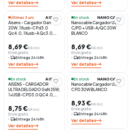
Ver detalles
Ver detalles
Últimas 3 uni.
En stock
AISENS
NANOCABLE
Aisens - Cargador Gan
Nanocable Cargador USB-
20W, 1Xusb-C Pd3.0
C/PD + USB-A/QC 20W
Qc4.0, 1Xusb-A Qc3.0,
BLANCO
Blanco
8,69 €
8,69 €
IVA incl.
IVA incl.
Envío gratis
Envío gratis
local_shipping
Entrega 24/48h
local_shipping
Entrega 24/48h
Ver detalles
Ver detalles
En stock
En stock
AISENS
NANOCABLE
AISENS - CARGADOR
Nanocable Cargador USB-
ULTRA DELGADO GaN 25W,
C PD 30W BLANCO
1xUSB-C PD3.0 QC4.0,
1xUSB-A QC3.0, BLANCO
8,93 €
IVA incl.
8,75 €
Envío gratis
IVA incl.
local_shipping
Entrega 24/48h
Envío gratis
local_shipping
Entrega 24/48h
Ver detalles
Ver detalles