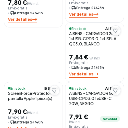
7,80 €
Envío gratis
IVA incl.
local_shipping
Entrega 24/48h
Envío gratis
local_shipping
Entrega 24/48h
Ver detalles
Ver detalles
En stock
AISENS
AISENS - CARGADOR 20W,
1xUSB-C PD3.0, 1xUSB-A
QC3.0, BLANCO
7,84 €
IVA incl.
Envío gratis
local_shipping
Entrega 24/48h
Ver detalles
En stock
En stock
BELKIN
AISENS
ScreenForce Protector de
AISENS - CARGADOR GaN
pantalla Apple 1 pieza(s)
USB-C PD3.0 1xUSB-C
20W, NEGRO
7,90 €
IVA incl.
7,91 €
Envío gratis
Novedad
local_shipping
Entrega 24/48h
IVA incl.
Envío gratis