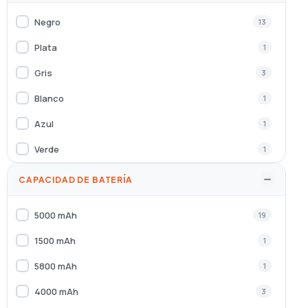
Negro
13
Plata
1
Gris
3
Blanco
1
Azul
1
Verde
1
Grafito
2
CAPACIDAD DE BATERÍA
Marina
1
5000 mAh
19
Azul claro
2
1500 mAh
1
Negro, Titanio
2
5800 mAh
1
Gris, Titanio
2
4000 mAh
3
Azul, Plata, Titanio
1