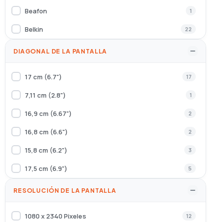
Beafon
1
Belkin
22
Celly
73
DIAGONAL DE LA PANTALLA
CoolBox
1
17 cm (6.7")
17
dbramante1928
4
7,11 cm (2.8")
1
Denver
2
16,9 cm (6.67")
2
Elements
2
16,8 cm (6.6")
2
Energy Sistem
1
15,8 cm (6.2")
3
Ewent
13
17,5 cm (6.9")
5
Generica
1
17,2 cm (6.78")
1
RESOLUCIÓN DE LA PANTALLA
GIGASET
4
20,3 cm (8")
1
Hama
7
1080 x 2340 Pixeles
12