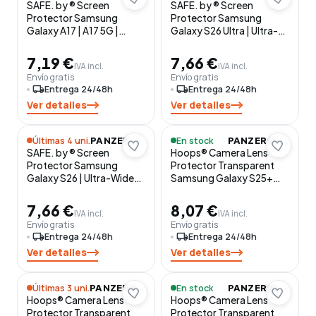
SAFE. by ® Screen
SAFE. by ® Screen
Protector Samsung
Protector Samsung
Galaxy A17 | A17 5G |
Galaxy S26 Ultra | Ultra-
Ultra-Wide Fit w.
Wide Fit w. EasyAligner
EasyAligner Protector de
Protector de pantalla 1
7,19 €
7,66 €
IVA incl.
IVA incl.
pantalla 1 pieza(s)
pieza(s)
Envío gratis
Envío gratis
local_shipping
Entrega 24/48h
local_shipping
Entrega 24/48h
Ver detalles
Ver detalles
Últimas 4 uni.
En stock
PANZERGLASS
PANZERGLASS
SAFE. by ® Screen
Hoops® Camera Lens
Protector Samsung
Protector Transparent
Galaxy S26 | Ultra-Wide
Samsung Galaxy S25+
Fit w. EasyAligner
Protector de pantalla 1
Protector de pantalla 1
pieza(s)
7,66 €
8,07 €
IVA incl.
IVA incl.
pieza(s)
Envío gratis
Envío gratis
local_shipping
Entrega 24/48h
local_shipping
Entrega 24/48h
Ver detalles
Ver detalles
Últimas 3 uni.
En stock
PANZERGLASS
PANZERGLASS
Hoops® Camera Lens
Hoops® Camera Lens
Protector Transparent
Protector Transparent