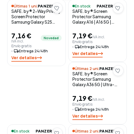
Últimas 1 uni.
En stock
PANZERGLASS
PANZERGLASS
SAFE. by ® 2-Way Privacy
SAFE. by ® Screen
Screen Protector
Protector Samsung
Samsung Galaxy S25
Galaxy A16 | A16 5G |
Ultra | Ultra-Wide Fit w.
Ultra-Wide Fit Protector
EasyAligner Protector de
de pantalla 1 pieza(s)
7,16 €
7,19 €
IVA incl.
pantalla 1 pieza(s)
Novedad
IVA incl.
Envío gratis
Envío gratis
local_shipping
Entrega 24/48h
local_shipping
Entrega 24/48h
Ver detalles
Ver detalles
Últimas 2 uni.
PANZERGLASS
SAFE. by ® Screen
Protector Samsung
Galaxy A36 5G | Ultra-
Wide Fit w. EasyAligner
Protector de pantalla 1
7,19 €
IVA incl.
pieza(s)
Envío gratis
local_shipping
Entrega 24/48h
Ver detalles
En stock
Últimas 2 uni.
PANZERGLASS
PANZERGLASS