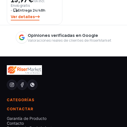
IVA incl.
Envío gratis
local_shipping
Entrega 24/48h
Ver detalles
Opiniones verificadas en Google
Valoraciones reales de clientes de RiserMarket
CATEGORÍAS
CONTACTAR
Garantía de Producto
Contacto