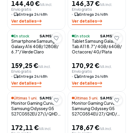
144,40 €
146,37 €
IVA incl.
IVA incl.
Envío gratis
Envío gratis
local_shipping
Entrega 24/48h
local_shipping
Entrega 24/48h
Ver detalles
Ver detalles
En stock
En stock
SAMSUNG
SAMSUNG
Smartphone Samsung
Tablet Samsung Galaxy
Galaxy A16 4GB/ 128GB/
Tab A11 8.7"/ 4GB/ 64GB/
6.7"/ Verde Claro
Octacore/ 4G/ Plata
159,25 €
170,92 €
IVA incl.
IVA incl.
Envío gratis
Envío gratis
local_shipping
Entrega 24/48h
local_shipping
Entrega 24/48h
Ver detalles
Ver detalles
Últimas 1 uni.
Últimas 3 uni.
SAMSUNG
SAMSUNG
Monitor Gaming Curvo
Monitor Gaming Curvo
Samsung Odyssey G5
Samsung Odyssey G5
S27CG552EU 27\1/ QHD/
S27CG554EU 27/ QHD/
1ms/ 165Hz/ VA / Negro
1ms/ 165Hz/ VA/ Negro
172,11 €
178,67 €
IVA incl.
IVA incl.