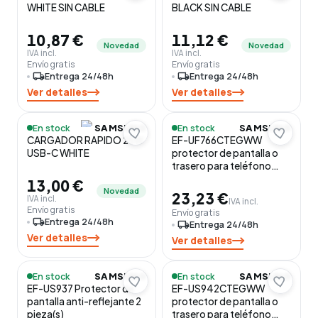
WHITE SIN CABLE
BLACK SIN CABLE
10,87 €
11,12 €
Novedad
Novedad
IVA incl.
IVA incl.
Envío gratis
Envío gratis
local_shipping
Entrega 24/48h
local_shipping
Entrega 24/48h
Ver detalles
Ver detalles
En stock
En stock
SAMSUNG
SAMSUNG
CARGADOR RAPIDO 25W
EF-UF766CTEGWW
USB-C WHITE
protector de pantalla o
trasero para teléfono
móvil Protector de
13,00 €
Novedad
pantalla anti-reflejante 2
23,23 €
IVA incl.
IVA incl.
pieza(s)
Envío gratis
Envío gratis
local_shipping
Entrega 24/48h
local_shipping
Entrega 24/48h
Ver detalles
Ver detalles
En stock
En stock
SAMSUNG
SAMSUNG
EF-US937 Protector de
EF-US942CTEGWW
pantalla anti-reflejante 2
protector de pantalla o
pieza(s)
trasero para teléfono