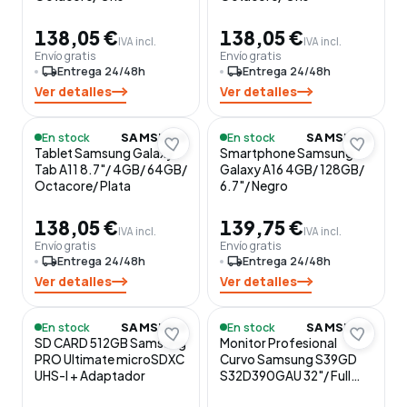
138,05 €
138,05 €
IVA incl.
IVA incl.
Envío gratis
Envío gratis
local_shipping
Entrega 24/48h
local_shipping
Entrega 24/48h
Ver detalles
Ver detalles
En stock
En stock
SAMSUNG
SAMSUNG
Tablet Samsung Galaxy
Smartphone Samsung
Tab A11 8.7"/ 4GB/ 64GB/
Galaxy A16 4GB/ 128GB/
Octacore/ Plata
6.7"/ Negro
138,05 €
139,75 €
IVA incl.
IVA incl.
Envío gratis
Envío gratis
local_shipping
Entrega 24/48h
local_shipping
Entrega 24/48h
Ver detalles
Ver detalles
En stock
En stock
SAMSUNG
SAMSUNG
SD CARD 512GB Samsung
Monitor Profesional
PRO Ultimate microSDXC
Curvo Samsung S39GD
UHS-I + Adaptador
S32D390GAU 32"/ Full
HD/ Negro