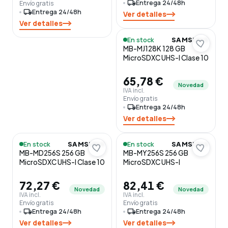
local_shipping
Entrega 24/48h
Envío gratis
local_shipping
Entrega 24/48h
Ver detalles
Ver detalles
En stock
SAMSUNG
MB-MJ128K 128 GB
MicroSDXC UHS-I Clase 10
65,78 €
Novedad
IVA incl.
Envío gratis
local_shipping
Entrega 24/48h
Ver detalles
En stock
En stock
SAMSUNG
SAMSUNG
MB-MD256S 256 GB
MB-MY256S 256 GB
MicroSDXC UHS-I Clase 10
MicroSDXC UHS-I
72,27 €
82,41 €
Novedad
Novedad
IVA incl.
IVA incl.
Envío gratis
Envío gratis
local_shipping
Entrega 24/48h
local_shipping
Entrega 24/48h
Ver detalles
Ver detalles