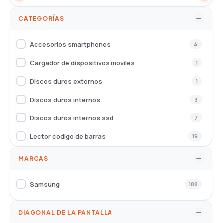
CATEGORÍAS
Accesorios smartphones
4
Cargador de dispositivos moviles
1
Discos duros externos
1
Discos duros internos
3
Discos duros internos ssd
7
Lector codigo de barras
19
Memorias flash
3
MARCAS
Memorias usb
10
Samsung
188
Monitores
10
Portatiles -equipos-
16
DIAGONAL DE LA PANTALLA