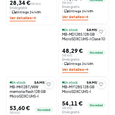
28,34 €
IVA incl.
IVA incl.
Envío gratis
Envío gratis
local_shipping
Entrega 24/48h
local_shipping
Entrega 24/48h
Ver detalles
Ver detalles
En stock
SAMSUNG
MB-MD128S 128 GB
MicroSDXC UHS-I Clase 10
48,29 €
Novedad
IVA incl.
Envío gratis
local_shipping
Entrega 24/48h
Ver detalles
En stock
En stock
SAMSUNG
SAMSUNG
MB-MH128T/WW
MB-MY128S 128 GB
memoria flash 128 GB
MicroSDXC UHS-I
MicroSDXC UHS-I
54,11 €
Novedad
53,60 €
IVA incl.
Novedad
Envío gratis
IVA incl.