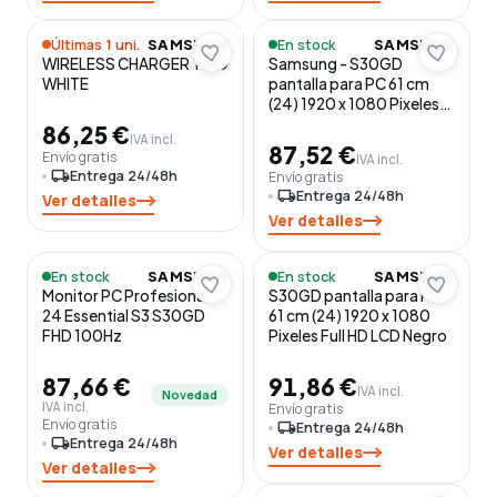
Últimas 1 uni.
En stock
SAMSUNG
SAMSUNG
WIRELESS CHARGER TRIO
Samsung - S30GD
WHITE
pantalla para PC 61 cm
(24) 1920 x 1080 Pixeles
Full HD LCD Negro
86,25 €
IVA incl.
87,52 €
Envío gratis
IVA incl.
local_shipping
Entrega 24/48h
Envío gratis
local_shipping
Entrega 24/48h
Ver detalles
Ver detalles
En stock
En stock
SAMSUNG
SAMSUNG
Monitor PC Profesional
S30GD pantalla para PC
24 Essential S3 S30GD
61 cm (24) 1920 x 1080
FHD 100Hz
Pixeles Full HD LCD Negro
87,66 €
91,86 €
IVA incl.
Novedad
IVA incl.
Envío gratis
Envío gratis
local_shipping
Entrega 24/48h
local_shipping
Entrega 24/48h
Ver detalles
Ver detalles