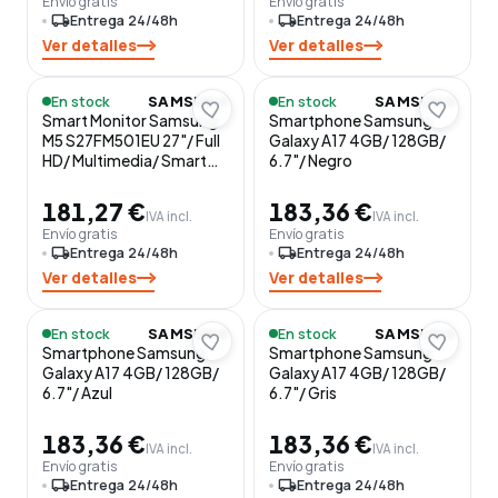
Envío gratis
Envío gratis
local_shipping
Entrega 24/48h
local_shipping
Entrega 24/48h
Ver detalles
Ver detalles
En stock
En stock
SAMSUNG
SAMSUNG
Smart Monitor Samsung
Smartphone Samsung
M5 S27FM501EU 27"/ Full
Galaxy A17 4GB/ 128GB/
HD/ Multimedia/ Smart
6.7"/ Negro
TV/ Negro
181,27 €
183,36 €
IVA incl.
IVA incl.
Envío gratis
Envío gratis
local_shipping
Entrega 24/48h
local_shipping
Entrega 24/48h
Ver detalles
Ver detalles
En stock
En stock
SAMSUNG
SAMSUNG
Smartphone Samsung
Smartphone Samsung
Galaxy A17 4GB/ 128GB/
Galaxy A17 4GB/ 128GB/
6.7"/ Azul
6.7"/ Gris
183,36 €
183,36 €
IVA incl.
IVA incl.
Envío gratis
Envío gratis
local_shipping
Entrega 24/48h
local_shipping
Entrega 24/48h