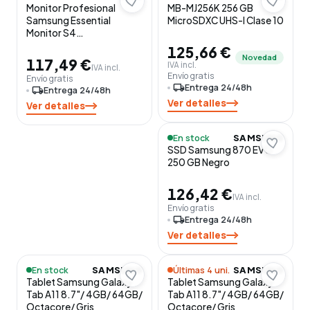
Monitor Profesional
MB-MJ256K 256 GB
Samsung Essential
MicroSDXC UHS-I Clase 10
Monitor S4
S27D400GAU/ 27"/ Full
125,66 €
HD/ Regulable en altura/
Novedad
117,49 €
IVA incl.
IVA incl.
Negro
Envío gratis
Envío gratis
local_shipping
Entrega 24/48h
local_shipping
Entrega 24/48h
Ver detalles
Ver detalles
En stock
SAMSUNG
SSD Samsung 870 EVO
250 GB Negro
126,42 €
IVA incl.
Envío gratis
local_shipping
Entrega 24/48h
Ver detalles
En stock
Últimas 4 uni.
SAMSUNG
SAMSUNG
Tablet Samsung Galaxy
Tablet Samsung Galaxy
Tab A11 8.7"/ 4GB/ 64GB/
Tab A11 8.7"/ 4GB/ 64GB/
Octacore/ Gris
Octacore/ Gris