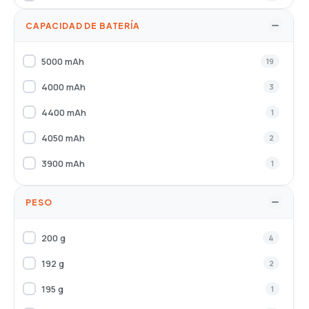
Marina
1
CAPACIDAD DE BATERÍA
Azul claro
2
5000 mAh
19
Negro, Titanio
1
4000 mAh
3
Gris, Titanio
2
4400 mAh
1
Azul, Plata, Titanio
1
4050 mAh
2
Negro, Plata, Blanco
1
3900 mAh
1
PESO
200 g
4
192 g
2
195 g
1