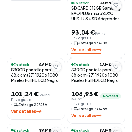
En stock
SAMSUNG
SD CARD 512GB Samsung
EVO PLUS microSDXC
UHS-I U3 + SD Adaptador
93,04 €
IVA incl.
Envío gratis
local_shipping
Entrega 24/48h
Ver detalles
En stock
En stock
SAMSUNG
SAMSUNG
S30GD pantalla para PC
S30GD pantalla para PC
68,6 cm (27) 1920 x 1080
68,6 cm (27) 1920 x 1080
Pixeles Full HD LCD Negro
Pixeles Full HD LCD Negro
101,24 €
106,93 €
IVA incl.
Novedad
IVA incl.
Envío gratis
Envío gratis
local_shipping
Entrega 24/48h
local_shipping
Entrega 24/48h
Ver detalles
Ver detalles
En stock
En stock
SAMSUNG
SAMSUNG