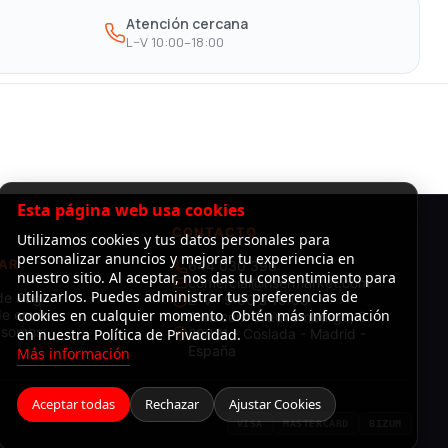
Atención cercana
L–V 10:00–18:00
Esta página web usa cookies
CONTACTO
Utilizamos cookies y tus datos personales para
personalizar anuncios y mejorar tu experiencia en
AR
644 030 396
nuestro sitio. Al aceptar, nos das tu consentimiento para
comercial@risermarket.com
utilizarlos. Puedes administrar tus preferencias de
de Pago
L–V · 9:00 a 19:00
e envío
cookies en cualquier momento. Obtén más información
Almacén: C/Luxemburgo, 3 -
 somos
en nuestra Política de Privacidad.
28821 - Coslada - Madrid -
España
Más información
Aceptar todas
Rechazar
Ajustar Cookies
VISA
MASTERCARD
BIZUM