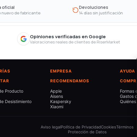
 oficial
Devoluciones
 nuevo de fabricante
14 días sin justificación
Opiniones verificadas en Google
Valoraciones reales de clientes de RiserMarket
RÍAS
EMPRESA
AYUDA
TAR
RECOMENDAMOS
COMPR
de Producto
Apple
Formas 
Aisens
Gastos d
e Desistimiento
Kaspersky
Quiénes
Xiaomi
Aviso legal
Política de Privacidad
Cookies
Términos
Protección de Datos