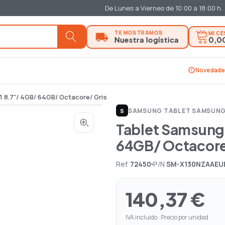
De Lunes a Viernes de 10:00 a 18:00 h.
MI C
0,0
new_releases
Novedade
 8.7"/ 4GB/ 64GB/ Octacore/ Gris
SAMSUNG
|
TABLET SAMSUN
S
Tablet Samsung 
64GB/ Octacore
Ref.
72450
P/N
SM-X130NZAAEU
140,37 €
IVA incluido · Precio por unidad