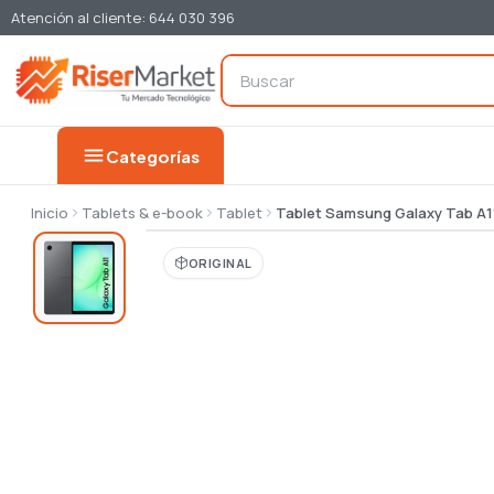
Atención al cliente: 644 030 396
menu
Categorías
Inicio
Tablets & e-book
Tablet
Tablet Samsung Galaxy Tab A11
ORIGINAL