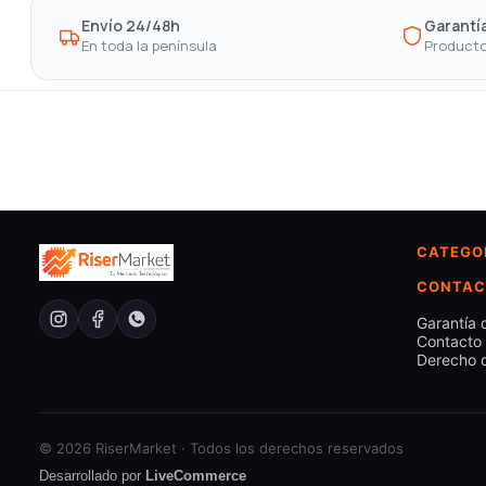
Envío 24/48h
Garantía
En toda la península
Producto
CATEGO
CONTAC
Garantía 
Contacto
Derecho d
© 2026 RiserMarket · Todos los derechos reservados
Desarrollado por
LiveCommerce