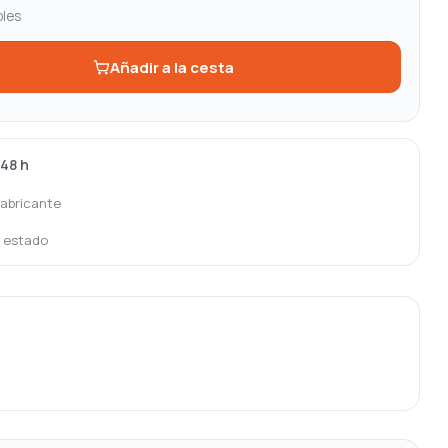
bles
Añadir a la cesta
-48 h
fabricante
o estado