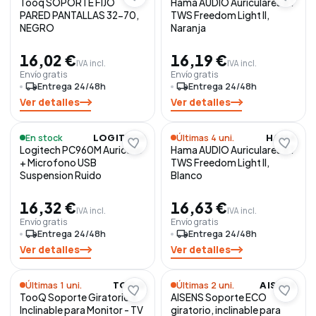
Tooq SOPORTE FIJO
Hama AUDIO Auriculares BT
PARED PANTALLAS 32-70,
TWS Freedom Light II,
NEGRO
Naranja
16,02 €
16,19 €
IVA incl.
IVA incl.
Envío gratis
Envío gratis
local_shipping
Entrega 24/48h
local_shipping
Entrega 24/48h
Ver detalles
Ver detalles
En stock
Últimas 4 uni.
LOGITECH
HAMA
Logitech PC960M Auricular
Hama AUDIO Auriculares BT
+ Microfono USB
TWS Freedom Light II,
Suspension Ruido
Blanco
16,32 €
16,63 €
IVA incl.
IVA incl.
Envío gratis
Envío gratis
local_shipping
Entrega 24/48h
local_shipping
Entrega 24/48h
Ver detalles
Ver detalles
Últimas 1 uni.
Últimas 2 uni.
TOOQ
AISENS
TooQ Soporte Giratorio e
AISENS Soporte ECO
Inclinable para Monitor - TV
giratorio, inclinable para