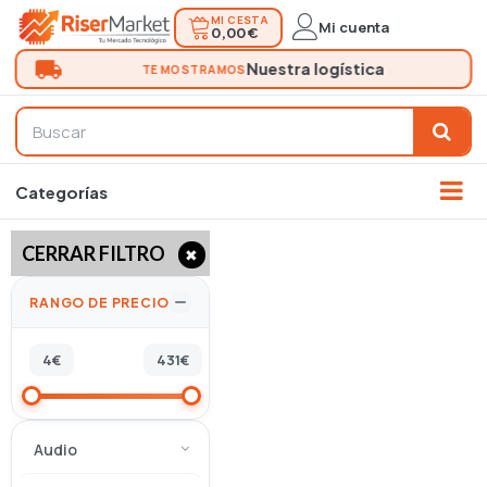
MI CESTA
Mi cuenta
0,00 €
CERRAR FILTRO
✖
RANGO DE PRECIO
4
€
431
€
Audio