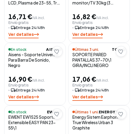
LCD, Plasma de 23- 55, Tres
monitor/TV 30kg (3
Pivotes, Negr
Pivotes) de 32-55, Negro
16,71 €
16,82 €
IVA incl.
IVA incl.
Envío gratis
Envío gratis
local_shipping
Entrega 24/48h
local_shipping
Entrega 24/48h
Ver detalles
Ver detalles
En stock
Últimas 3 uni.
AISENS
TOOQ
Aisens - Soporte Universal
SOPORTE PARED
Para Barra De Sonido,
PANTALLAS 37-70\1
Negro
GIRA/INCLI NEGRO
16,90 €
17,06 €
IVA incl.
IVA incl.
Envío gratis
Envío gratis
local_shipping
Entrega 24/48h
local_shipping
Entrega 24/48h
Ver detalles
Ver detalles
En stock
Últimas 1 uni.
EWENT
ENERGY SISTEM
EWENT EW1525 Soporte
Energy Sistem Earphones
Extensible EASY PAN 23-
True Wireless Urban 3
55\1
Graphite