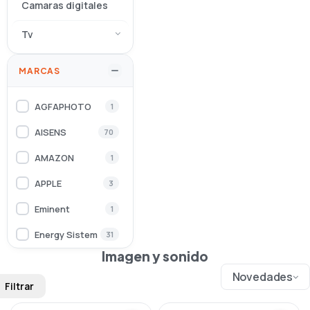
Camaras digitales
Tv
MARCAS
AGFAPHOTO
1
AISENS
70
AMAZON
1
APPLE
3
Eminent
1
Energy Sistem
31
Imagen y sonido
Ewent
23
Novedades
Filtrar
Hama
11