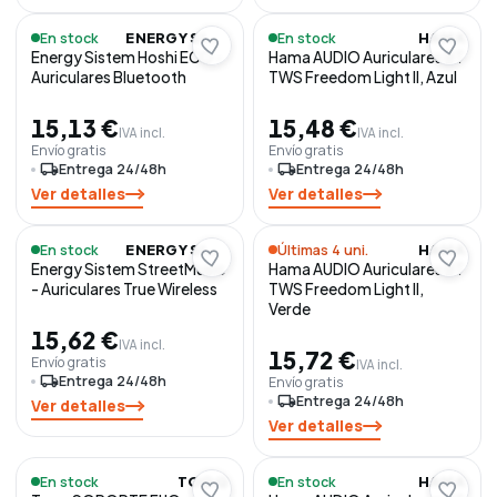
En stock
En stock
ENERGY SISTEM
HAMA
Energy Sistem Hoshi ECO -
Hama AUDIO Auriculares BT
Auriculares Bluetooth
TWS Freedom Light II, Azul
15,13 €
15,48 €
IVA incl.
IVA incl.
Envío gratis
Envío gratis
local_shipping
Entrega 24/48h
local_shipping
Entrega 24/48h
Ver detalles
Ver detalles
En stock
Últimas 4 uni.
ENERGY SISTEM
HAMA
Energy Sistem StreetMusic
Hama AUDIO Auriculares BT
- Auriculares True Wireless
TWS Freedom Light II,
Verde
15,62 €
IVA incl.
15,72 €
Envío gratis
IVA incl.
local_shipping
Entrega 24/48h
Envío gratis
local_shipping
Entrega 24/48h
Ver detalles
Ver detalles
En stock
En stock
TOOQ
HAMA