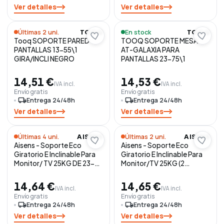
Ver detalles
Ver detalles
Últimas 2 uni.
En stock
TOOQ
TOOQ
Tooq SOPORTE PARED
TOOQ SOPORTE MESA
PANTALLAS 13-55\1
AT-GALAXIA PARA
GIRA/INCLI NEGRO
PANTALLAS 23-75\1
14,51 €
14,53 €
IVA incl.
IVA incl.
Envío gratis
Envío gratis
local_shipping
Entrega 24/48h
local_shipping
Entrega 24/48h
Ver detalles
Ver detalles
Últimas 4 uni.
Últimas 2 uni.
AISENS
AISENS
Aisens - Soporte Eco
Aisens - Soporte Eco
Giratorio E Inclinable Para
Giratorio E Inclinable Para
Monitor/ TV 25KG DE 23-
Monitor/TV 25KG (2
42
PIVOTES) DE 23-42,
NEGRO
14,64 €
14,65 €
IVA incl.
IVA incl.
Envío gratis
Envío gratis
local_shipping
Entrega 24/48h
local_shipping
Entrega 24/48h
Ver detalles
Ver detalles