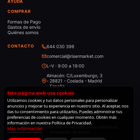
AYUDA
COMPRAR
Formas de Pago
Gastos de envío
Quiénes somos
CONTACTO
644 030 396
comercial@risermarket.com
L–V · 9:00 a 19:00
Almacén: C/Luxemburgo, 3
- 28821 - Coslada - Madrid
- España
Esta página web usa cookies
Utilizamos cookies y tus datos personales para personalizar
anuncios y mejorar tu experiencia en nuestro sitio. Al aceptar, nos
© 2026 RiserMarket · Todos los derechos reservados
das tu consentimiento para utilizarlos. Puedes administrar tus
Desarrollado por
LiveCommerce
preferencias de cookies en cualquier momento. Obtén más
información en nuestra Política de Privacidad.
Aviso legal
Política de Privacidad
Cookies
Términos
Más información
Protección de Datos