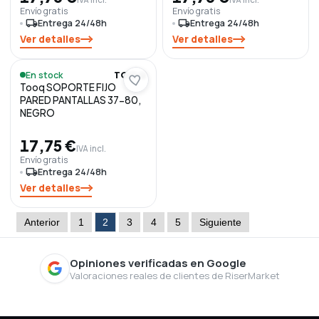
Envío gratis
Envío gratis
local_shipping
Entrega 24/48h
local_shipping
Entrega 24/48h
Ver detalles
Ver detalles
En stock
TOOQ
Tooq SOPORTE FIJO
PARED PANTALLAS 37-80,
NEGRO
17,75 €
IVA incl.
Envío gratis
local_shipping
Entrega 24/48h
Ver detalles
Anterior
1
2
3
4
5
Siguiente
Opiniones verificadas en Google
Valoraciones reales de clientes de RiserMarket