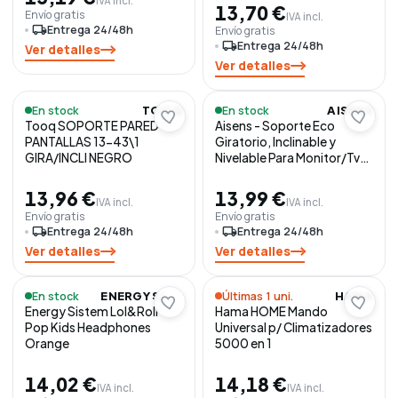
IVA incl.
13,70 €
Envío gratis
IVA incl.
local_shipping
Entrega 24/48h
Envío gratis
local_shipping
Entrega 24/48h
Ver detalles
Ver detalles
En stock
En stock
TOOQ
AISENS
Tooq SOPORTE PARED
Aisens - Soporte Eco
PANTALLAS 13-43\1
Giratorio, Inclinable y
GIRA/INCLI NEGRO
Nivelable Para Monitor/Tv
TV 20KG (3 PIVOTES) DE
13-42 Pulgadas
13,96 €
13,99 €
IVA incl.
IVA incl.
Envío gratis
Envío gratis
local_shipping
Entrega 24/48h
local_shipping
Entrega 24/48h
Ver detalles
Ver detalles
En stock
Últimas 1 uni.
ENERGY SISTEM
HAMA
Energy Sistem Lol&Roll
Hama HOME Mando
Pop Kids Headphones
Universal p/ Climatizadores
Orange
5000 en 1
14,02 €
14,18 €
IVA incl.
IVA incl.