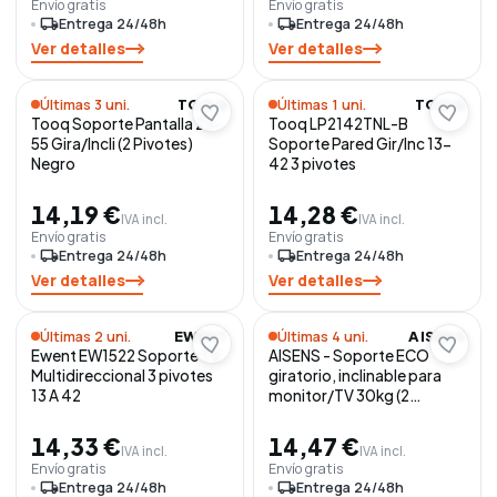
Envío gratis
Envío gratis
local_shipping
Entrega 24/48h
local_shipping
Entrega 24/48h
Ver detalles
Ver detalles
Últimas 3 uni.
Últimas 1 uni.
TOOQ
TOOQ
Tooq Soporte Pantalla 23-
Tooq LP2142TNL-B
55 Gira/Incli (2 Pivotes)
Soporte Pared Gir/Inc 13-
Negro
42 3 pivotes
14,19 €
14,28 €
IVA incl.
IVA incl.
Envío gratis
Envío gratis
local_shipping
Entrega 24/48h
local_shipping
Entrega 24/48h
Ver detalles
Ver detalles
Últimas 2 uni.
Últimas 4 uni.
EWENT
AISENS
Ewent EW1522 Soporte TV
AISENS - Soporte ECO
Multidireccional 3 pivotes
giratorio, inclinable para
13 A 42
monitor/TV 30kg (2
Pivotes) de 32-55, Negro
14,33 €
14,47 €
IVA incl.
IVA incl.
Envío gratis
Envío gratis
local_shipping
Entrega 24/48h
local_shipping
Entrega 24/48h