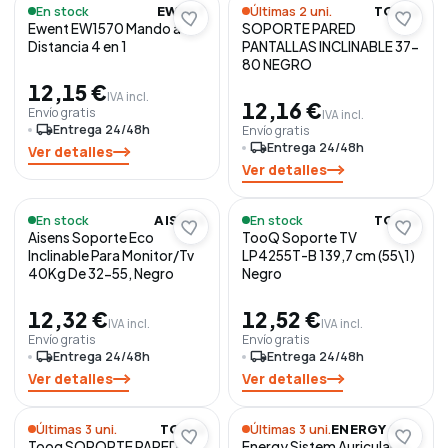
Iggual
1
En stock
Últimas 2 uni.
EWENT
TOOQ
Ewent EW1570 Mando a
SOPORTE PARED
Logitech
2
Distancia 4 en 1
PANTALLAS INCLINABLE 37-
80 NEGRO
SKULLCANDY
1
12,15 €
IVA incl.
12,16 €
TooQ
Envío gratis
90
IVA incl.
local_shipping
Entrega 24/48h
Envío gratis
local_shipping
Entrega 24/48h
UNYKAch
Ver detalles
5
Ver detalles
Xiaomi
6
En stock
En stock
AISENS
TOOQ
Aisens Soporte Eco
TooQ Soporte TV
Inclinable Para Monitor/Tv
LP4255T-B 139,7 cm (55\1)
40Kg De 32-55, Negro
Negro
12,32 €
12,52 €
IVA incl.
IVA incl.
Envío gratis
Envío gratis
local_shipping
Entrega 24/48h
local_shipping
Entrega 24/48h
Ver detalles
Ver detalles
Últimas 3 uni.
Últimas 3 uni.
TOOQ
ENERGY SISTEM
Tooq SOPORTE PARED
Energy Sistem Auriculares