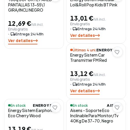
PANTALLAS 13-55\1
Lol&Roll Pop Kids BT Pink
GIRA/INCLI NEGRO
13,01 €
IVA incl.
12,69 €
Envío gratis
IVA incl.
local_shipping
Entrega 24/48h
Envío gratis
local_shipping
Entrega 24/48h
Ver detalles
Ver detalles
Últimas 4 uni.
ENERGY SISTEM
Energy Sistem Car
Transmitter FM Red
13,12 €
IVA incl.
Envío gratis
local_shipping
Entrega 24/48h
Ver detalles
En stock
En stock
ENERGY SISTEM
AISENS
Energy Sistem Earphones
Aisens - Soporte Eco
Eco Cherry Wood
Inclinable Para Monitor/Tv
40Kg De 37-70, Negro
13,19 €