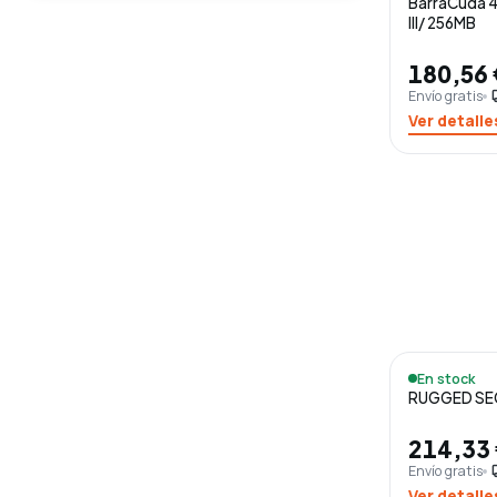
BarraCuda 4
III/ 256MB
180,56
Envío gratis
loca
Ver detalle
En stock
RUGGED SEC
214,33
Envío gratis
loca
Ver detalle