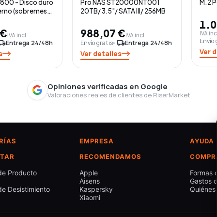
00 - Disco duro
Pro NAS ST20000NT001
M.2 P
terno (sobremesa)
20TB/ 3.5"/ SATA III/ 256MB
n 2 (USB-C
1.0
 con Seagate
 €
988,07 €
IVA inc
IVA incl.
IVA incl.
a Recovery
Envío 
l_shipping
Entrega 24/48h
Envío gratis
local_shipping
Entrega 24/48h
Ver d
s
Ver detalles
Opiniones verificadas en Google
Valoraciones reales de clientes de RiserMarket
RÍAS
EMPRESA
AYUDA
TAR
RECOMENDAMOS
COMPR
de Producto
Apple
Formas 
Aisens
Gastos d
e Desistimiento
Kaspersky
Quiénes
Xiaomi