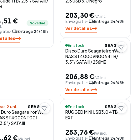
Cuda 1TB/ 2.5"/ SATA III/
2.5 USB 3.0 Negro
B
203,30 €
IVA incl.
,51 €
Envío gratis
local_shipping
Entrega 24/48h
Novedad
l.
Ver detalles
gratis
local_shipping
Entrega 24/48h
etalles
En stock
SEAGATE
Disco Duro Seagate IronWolf
NAS ST4000VN006 4TB/
3.5"/ SATA III/ 256MB
206,88 €
IVA incl.
Envío gratis
local_shipping
Entrega 24/48h
Ver detalles
mas 2 uni.
En stock
SEAGATE
SEAGATE
 Duro Seagate IronWolf
RUGGED MINI USB3.0 4TB
NAS ST4000NT001
EXT
3.5"/ SATA III
253,76 €
IVA incl.
,62 €
Envío gratis
local_shipping
Entrega 24/48h
IVA incl.