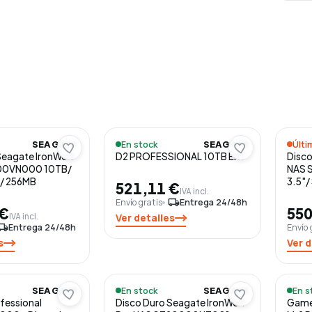
En stock
Últi
SEAGATE
SEAGATE
Seagate IronWolf
D2 PROFESSIONAL 10TB EXT
Disco
00VN000 10TB/
NAS 
II/ 256MB
3.5"/
521,11 €
IVA incl.
Envío gratis
local_shipping
Entrega 24/48h
 €
550
IVA incl.
Ver detalles
l_shipping
Entrega 24/48h
Envío 
s
Ver d
En stock
En s
SEAGATE
SEAGATE
fessional
Disco Duro Seagate IronWolf
Game 