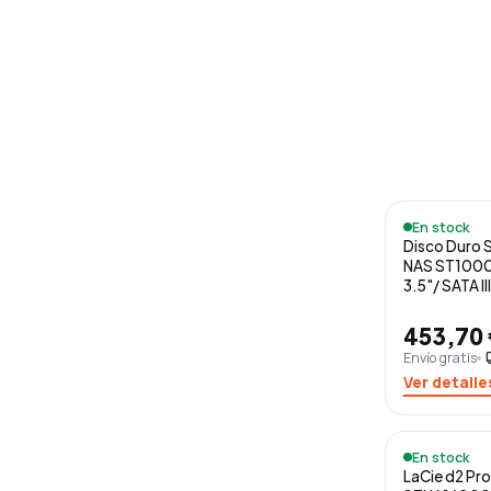
En stock
Disco Duro 
NAS ST100
3.5"/ SATA I
453,70
Envío gratis
loca
Ver detalle
En stock
LaCie d2 Pro