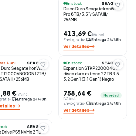
En stock
SEAGATE
Disco Duro Seagate IronWolf
Pro 8TB/ 3.5"/ SATA III/
256MB
413,69 €
IVA incl.
Envío gratis
local_shipping
Entrega 24/48h
Ver detalles
mas 4 uni.
En stock
SEAGATE
SEAGATE
 Duro Seagate IronWolf
Expansion STKP22000400
ST12000VN0008 12TB/
disco duro externo 22 TB 3.5
 SATA III/ 256MB
3.2 Gen 1 (3.1 Gen 1) Negro
,88 €
758,64 €
IVA incl.
Novedad
IVA incl.
gratis
local_shipping
Entrega 24/48h
Envío gratis
local_shipping
Entrega 24/48h
etalles
Ver detalles
tock
SEAGATE
Drive PS5 NVMe 2 TB