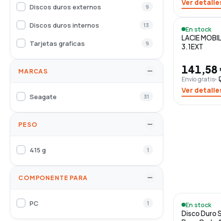
Ver detalle
Discos duros externos
9
Discos duros internos
13
En stock
LACIE MOBIL
Tarjetas graficas
9
3.1EXT
141,58
MARCAS
Envío gratis
loca
Ver detalle
Seagate
31
PESO
415 g
1
COMPONENTE PARA
PC
1
En stock
Disco Duro 