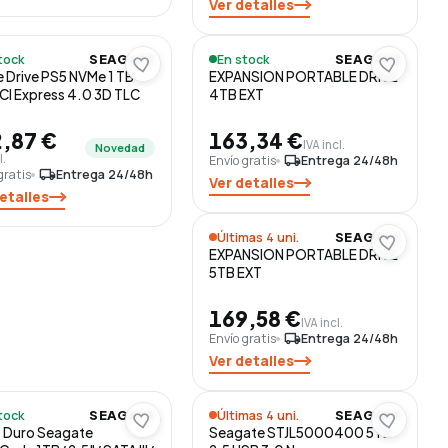
Ver detalles
tock
En stock
SEAGATE
SEAGATE
Drive PS5 NVMe 1 TB
EXPANSION PORTABLE DRIVE
CI Express 4.0 3D TLC
4TB EXT
,87 €
163,34 €
IVA incl.
Novedad
l.
Envío gratis
local_shipping
Entrega 24/48h
gratis
local_shipping
Entrega 24/48h
Ver detalles
etalles
Últimas 4 uni.
SEAGATE
EXPANSION PORTABLE DRIVE
5TB EXT
169,58 €
IVA incl.
Envío gratis
local_shipping
Entrega 24/48h
Ver detalles
tock
Últimas 4 uni.
SEAGATE
SEAGATE
 Duro Seagate
Seagate STJL5000400 5TB