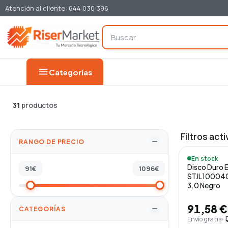
Atención al cliente: 644 030 396
menu
Categorías
31
productos
Filtros acti
RANGO DE PRECIO
En stock
Disco Duro 
91
€
1096
€
STJL100040
3.0 Negro
91,58 €
CATEGORÍAS
Envío gratis
loca