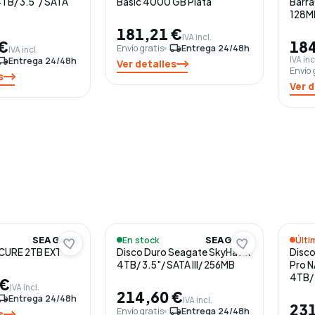
TB/ 3.5"/ SATA
Basic 4000 GB Plata
Barra
128M
181,21 €
IVA incl.
 €
184
Envío gratis
local_shipping
Entrega 24/48h
IVA incl.
IVA inc
l_shipping
Entrega 24/48h
Ver detalles
Envío 
s
Ver d
En stock
Últi
SEAGATE
SEAGATE
URE 2TB EXT
Disco Duro Seagate SkyHawk
Disco
4TB/ 3.5"/ SATA III/ 256MB
Pro 
4TB/ 
 €
IVA incl.
214,60 €
l_shipping
Entrega 24/48h
IVA incl.
231
Envío gratis
local_shipping
Entrega 24/48h
s