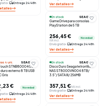
gratis
local_shipping
Entrega 24/48h
Ver detalles
etalles
En stock
SEAGATE
Game Drive para consolas
PlayStation de 5 TB
256,45 €
Novedad
IVA incl.
Envío gratis
local_shipping
Entrega 24/48h
Ver detalles
mas 4 uni.
En stock
SEAGATE
SEAGATE
Touch STNB8000400
Disco Duro Seagate IronWolf
 duro externo 8 TB USB
NAS ST8000VN004 8TB/
C Gris
3.5"/ SATA III/ 256MB
,23 €
357,51 €
IVA incl.
Novedad
l.
Envío gratis
local_shipping
Entrega 24/48h
gratis
local_shipping
Entrega 24/48h
Ver detalles
etalles