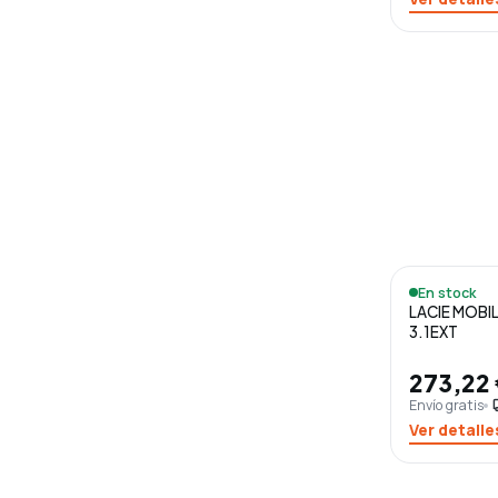
En stock
LACIE MOBIL
3.1EXT
273,22
Envío gratis
loca
Ver detalle