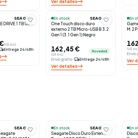
s
Ver detalles
En stock
En s
SEAGATE
SEAGATE
E DRIVE 1 TB USB
One Touch disco duro
Game 
externo 2 TB Micro-USB B 3.2
M.2 P
Gen 1 (3.1 Gen 1) Negro
 €
162
IVA incl.
162,45 €
IVA inc
l_shipping
Entrega 24/48h
Novedad
Envío 
IVA incl.
s
Envío gratis
local_shipping
Entrega 24/48h
Ver d
Ver detalles
En stock
En s
SEAGATE
SEAGATE
Seagate
Seagate Disco Duro Externo
Disco