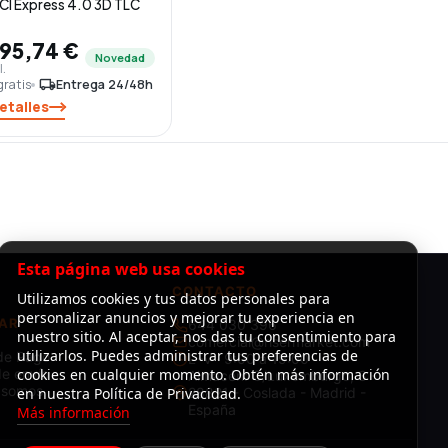
CI Express 4.0 3D TLC
95,74 €
Novedad
l.
gratis
local_shipping
Entrega 24/48h
etalles
Esta página web usa cookies
CONTACTO
Utilizamos cookies y tus datos personales para
personalizar anuncios y mejorar tu experiencia en
AR
644 030 396
nuestro sitio. Al aceptar, nos das tu consentimiento para
comercial@risermarket.com
utilizarlos. Puedes administrar tus preferencias de
de Pago
L–V · 9:00 a 19:00
e envío
cookies en cualquier momento. Obtén más información
Almacén: C/Luxemburgo, 3 -
 somos
en nuestra Política de Privacidad.
28821 - Coslada - Madrid -
España
Más información