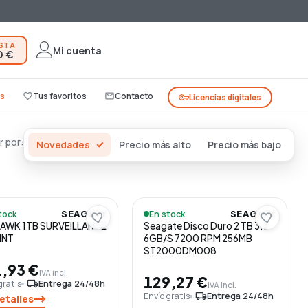
ESTA
Mi cuenta
0 €
s
favorite_border
Tus favoritos
mail_outline
Contacto
vpn_key
Licencias digitales
 por:
Novedades
Precio más alto
Precio más bajo
tock
En stock
SEAGATE
SEAGATE
AWK 1TB SURVEILLANCE
Seagate Disco Duro 2 TB 3.5
 INT
6GB/S 7200 RPM 256MB
ST2000DM008
,93 €
IVA incl.
129,27 €
gratis
local_shipping
Entrega 24/48h
IVA incl.
Envío gratis
local_shipping
Entrega 24/48h
etalles