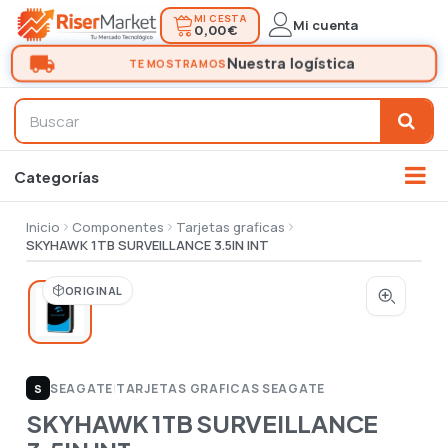
MI CESTA
Mi cuenta
0,00 €
Inicio
Componentes
Tarjetas graficas
SKYHAWK 1TB SURVEILLANCE 3.5IN INT
ORIGINAL
SEAGATE
|
TARJETAS GRAFICAS SEAGATE
S
SKYHAWK 1TB SURVEILLANCE