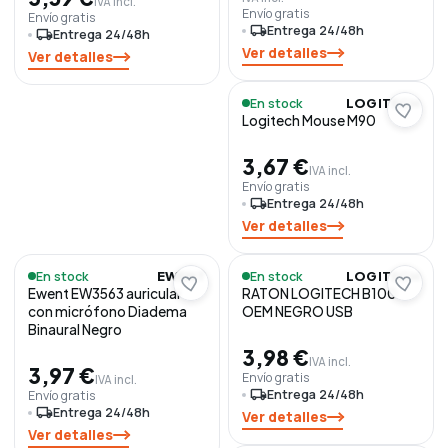
IVA incl.
Envío gratis
Envío gratis
local_shipping
Entrega 24/48h
local_shipping
Entrega 24/48h
Ver detalles
Ver detalles
En stock
LOGITECH
Logitech Mouse M90
3,67 €
IVA incl.
Envío gratis
local_shipping
Entrega 24/48h
Ver detalles
En stock
En stock
EWENT
LOGITECH
Ewent EW3563 auricular
RATON LOGITECH B100
con micrófono Diadema
OEM NEGRO USB
Binaural Negro
3,98 €
IVA incl.
3,97 €
Envío gratis
IVA incl.
local_shipping
Entrega 24/48h
Envío gratis
local_shipping
Entrega 24/48h
Ver detalles
Ver detalles