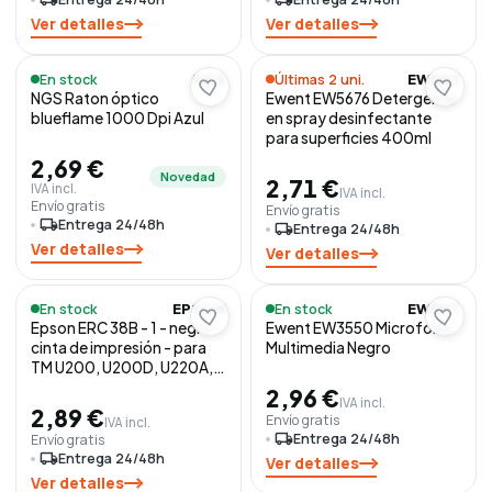
Ver detalles
Ver detalles
En stock
Últimas 2 uni.
NGS
EWENT
NGS Raton óptico
Ewent EW5676 Detergente
blueflame 1000 Dpi Azul
en spray desinfectante
para superficies 400ml
2,69 €
Novedad
2,71 €
IVA incl.
IVA incl.
Envío gratis
Envío gratis
local_shipping
Entrega 24/48h
local_shipping
Entrega 24/48h
Ver detalles
Ver detalles
En stock
En stock
EPSON
EWENT
Epson ERC 38B - 1 - negro -
Ewent EW3550 Microfono
cinta de impresión - para
Multimedia Negro
TM U200, U200D, U220A,
U220B, U220D, U220P,
2,96 €
IVA incl.
U220PB, U220PD, U230,
2,89 €
Envío gratis
IVA incl.
U230P, U300, U375
local_shipping
Entrega 24/48h
Envío gratis
local_shipping
Entrega 24/48h
Ver detalles
Ver detalles