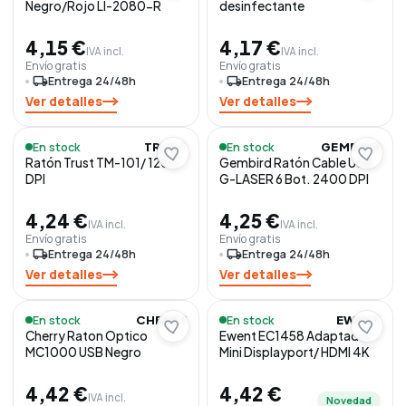
Negro/Rojo Ll-2080-R
desinfectante
4,15 €
4,17 €
IVA incl.
IVA incl.
Envío gratis
Envío gratis
local_shipping
Entrega 24/48h
local_shipping
Entrega 24/48h
Ver detalles
Ver detalles
En stock
En stock
TRUST
GEMBIRD
Ratón Trust TM-101/ 1200
Gembird Ratón Cable USB
DPI
G-LASER 6 Bot. 2400 DPI
4,24 €
4,25 €
IVA incl.
IVA incl.
Envío gratis
Envío gratis
local_shipping
Entrega 24/48h
local_shipping
Entrega 24/48h
Ver detalles
Ver detalles
En stock
En stock
CHERRY
EWENT
Cherry Raton Optico
Ewent EC1458 Adaptador
MC1000 USB Negro
Mini Displayport/ HDMI 4K
4,42 €
4,42 €
IVA incl.
Novedad