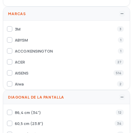
MARCAS
3M
3
ABYSM
1
ACCO/KENSINGTON
1
ACER
27
AISENS
514
Aiwa
2
Alienware
3
DIAGONAL DE LA PANTALLA
AOC
74
86,4 cm (34")
12
APC
3
60,5 cm (23.8")
34
Apli
1