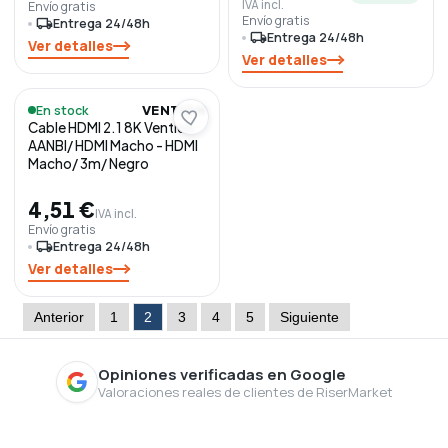
IVA incl.
Envío gratis
Envío gratis
local_shipping
Entrega 24/48h
local_shipping
Entrega 24/48h
Ver detalles
Ver detalles
En stock
VENTION
Cable HDMI 2.1 8K Vention
AANBI/ HDMI Macho - HDMI
Macho/ 3m/ Negro
4,51 €
IVA incl.
Envío gratis
local_shipping
Entrega 24/48h
Ver detalles
Anterior
1
2
3
4
5
Siguiente
Opiniones verificadas en Google
Valoraciones reales de clientes de RiserMarket