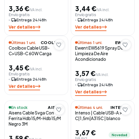
3,36 €
3,44 €
IVA incl.
IVA incl.
Envío gratis
Envío gratis
local_shipping
Entrega 24/48h
local_shipping
Entrega 24/48h
Ver detalles
Ver detalles
Últimas 1 uni.
Últimas 1 uni.
COOLBOX
EWENT
Coolbox Cable USB-
Ewent EW5619 Spray De
C>USB-C 60W Carga
Limpieza De Aire
Acondicionado
3,45 €
IVA incl.
3,57 €
Envío gratis
IVA incl.
local_shipping
Entrega 24/48h
Envío gratis
local_shipping
Entrega 24/48h
Ver detalles
Ver detalles
En stock
Últimas 4 uni.
AISENS
INTENSO
Aisens Cable Svga Con
Intenso | Cable USB-A >
Ferrita Hdb15/M-Hdb15/M
C|1,5m|A315C | blanco
Negro 3M
3,67 €
Novedad
3,59 €
IVA incl.