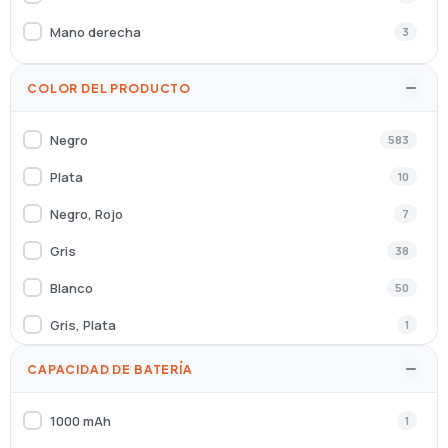
Elo Touch Solutions
11
Mano derecha
3
ELO TOUCH SYSTEMS
1
Eminent
2
COLOR DEL PRODUCTO
EMTEC
2
Negro
583
Energy Sistem
54
Plata
10
Epson
60
Negro, Rojo
7
Equip
32
Gris
38
Ergotron
5
Blanco
50
Ewent
163
Gris, Plata
1
FELLOWES
2
Azul
3
CAPACIDAD DE BATERÍA
FONESTAR
3
Negro, Azul
9
GEMBIRD
5
1000 mAh
1
Grafito
3