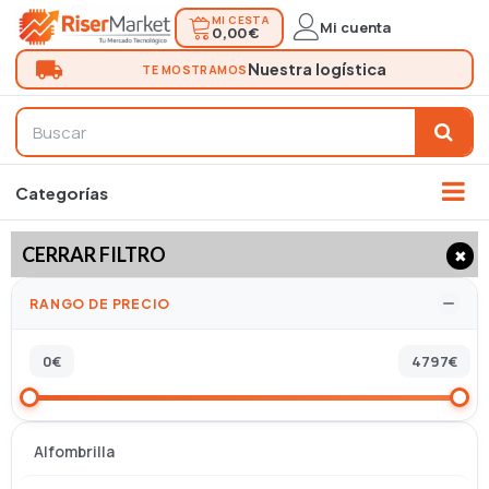
MI CESTA
Mi cuenta
0,00 €
CERRAR FILTRO
✖
RANGO DE PRECIO
0
€
4797
€
Alfombrilla