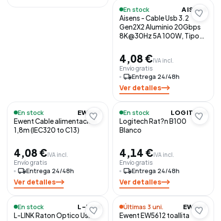
En stock
AISENS
Aisens - Cable Usb 3.2
Gen2X2 Aluminio 20Gbps
8K@30Hz 5A 100W, Tipo
Us
4,08 €
IVA incl.
Envío gratis
local_shipping
Entrega 24/48h
Ver detalles
En stock
En stock
EWENT
LOGITECH
Ewent Cable alimentación
Logitech Rat?n B100
1,8m (IEC320 to C13)
Blanco
4,08 €
4,14 €
IVA incl.
IVA incl.
Envío gratis
Envío gratis
local_shipping
Entrega 24/48h
local_shipping
Entrega 24/48h
Ver detalles
Ver detalles
En stock
Últimas 3 uni.
L-LINK
EWENT
L-LINK Raton Optico Usb
Ewent EW5612 toallita