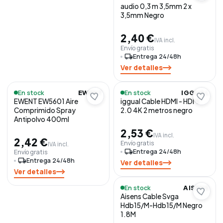
audio 0,3 m 3,5mm 2 x
3,5mm Negro
2,40 €
IVA incl.
Envío gratis
local_shipping
Entrega 24/48h
Ver detalles
En stock
En stock
EWENT
IGGUAL
EWENT EW5601 Aire
iggual Cable HDMI - HDMI
Comprimido Spray
2.0 4K 2 metros negro
Antipolvo 400ml
2,53 €
IVA incl.
2,42 €
Envío gratis
IVA incl.
local_shipping
Entrega 24/48h
Envío gratis
local_shipping
Entrega 24/48h
Ver detalles
Ver detalles
En stock
AISENS
Aisens Cable Svga
Hdb15/M-Hdb15/M Negro
1.8M