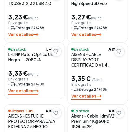
1 X USB 3.2, 3 X USB 2.0
High Speed 3D Eco
3,23 €
3,27 €
IVA incl.
IVA incl.
Envío gratis
Envío gratis
local_shipping
Entrega 24/48h
local_shipping
Entrega 24/48h
Ver detalles
Ver detalles
En stock
En stock
L-LINK
AISENS
L-LINK Raton Optico Usb
AISENS - CABLE
Negro Ll-2080-N
DISPLAYPORT
CERTIFICADO V1.4
8K@60HZ, DP/M-DP/M,
3,33 €
IVA incl.
NEGRO,
3,35 €
Envío gratis
IVA incl.
local_shipping
Entrega 24/48h
Envío gratis
local_shipping
Entrega 24/48h
Ver detalles
Ver detalles
Últimas 1 uni.
En stock
AISENS
AISENS
AISENS - ESTUCHE
Aisens - Cable Hdmi V2.0
PROTECTOR PARA CAJA
Premium 4K@60Hz
EXTERNA 2.5 NEGRO
18Gbps 2M