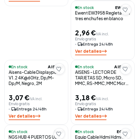
En stock
EWENT
Ewent EW3958 Regleta con
tres enchufes en blanco
2,96 €
IVA incl.
Envío gratis
local_shipping
Entrega 24/48h
Ver detalles
En stock
En stock
AISENS
AISENS
Aisens-Cable Displayport
AISENS - LECTOR DE
V1.2 4K@60Hz, Dp/M-
TARJETAS SD, Micro SD,
Dp/M, Negro, 2M
MMC, RS-MMC, MMC Micro,
USB-A, GRIS
3,07 €
3,18 €
IVA incl.
IVA incl.
Envío gratis
Envío gratis
local_shipping
Entrega 24/48h
local_shipping
Entrega 24/48h
Ver detalles
Ver detalles
En stock
En stock
NGS
EQUIP
NGS HUB 4 PUERTOS USB:
Equip Cable Hdmi Hdmi 3M