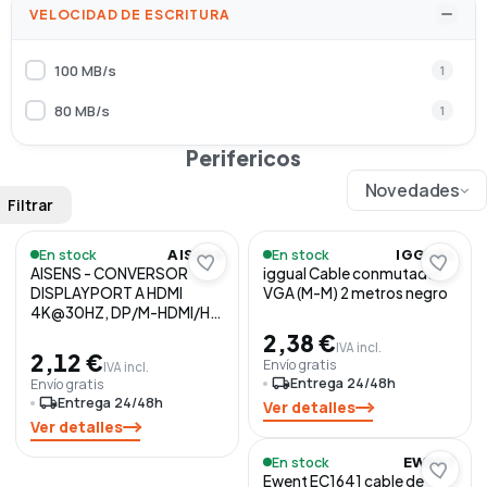
VELOCIDAD DE ESCRITURA
100 MB/s
1
80 MB/s
1
Perifericos
Novedades
Filtrar
En stock
En stock
AISENS
IGGUAL
AISENS - CONVERSOR
iggual Cable conmutador
DISPLAYPORT A HDMI
VGA (M-M) 2 metros negro
4K@30HZ, DP/M-HDMI/H,
NEGRO
2,38 €
IVA incl.
2,12 €
Envío gratis
IVA incl.
local_shipping
Entrega 24/48h
Envío gratis
local_shipping
Entrega 24/48h
Ver detalles
Ver detalles
En stock
EWENT
Ewent EC1641 cable de