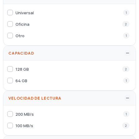
WEEE,REACH compliant,RoHs compliant,HF,CB,TUV-
1
GS-Mark,EAC,FCC
Universal
1
CE EMC, CE LVD, CE ERP
1
Oficina
2
Otro
1
CAPACIDAD
128 GB
2
64 GB
1
VELOCIDAD DE LECTURA
200 MB/s
1
100 MB/s
2