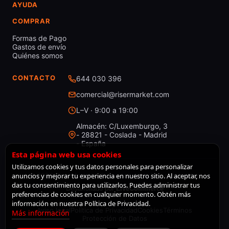
AYUDA
COMPRAR
Formas de Pago
Gastos de envío
Quiénes somos
CONTACTO
644 030 396
comercial@risermarket.com
L–V · 9:00 a 19:00
Almacén: C/Luxemburgo, 3
- 28821 - Coslada - Madrid
- España
Esta página web usa cookies
Utilizamos cookies y tus datos personales para personalizar
anuncios y mejorar tu experiencia en nuestro sitio. Al aceptar, nos
© 2026 RiserMarket · Todos los derechos reservados
das tu consentimiento para utilizarlos. Puedes administrar tus
Desarrollado por
LiveCommerce
preferencias de cookies en cualquier momento. Obtén más
información en nuestra Política de Privacidad.
Aviso legal
Política de Privacidad
Cookies
Términos
Más información
Protección de Datos