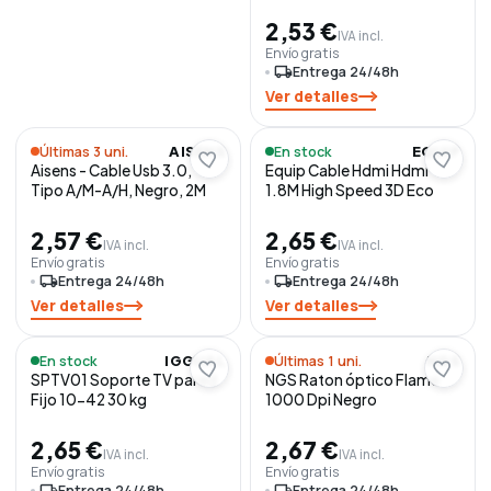
2,53 €
IVA incl.
Envío gratis
local_shipping
Entrega 24/48h
Ver detalles
Últimas 3 uni.
En stock
AISENS
EQUIP
Aisens - Cable Usb 3.0,
Equip Cable Hdmi Hdmi
Tipo A/M-A/H, Negro, 2M
1.8M High Speed 3D Eco
2,57 €
2,65 €
IVA incl.
IVA incl.
Envío gratis
Envío gratis
local_shipping
Entrega 24/48h
local_shipping
Entrega 24/48h
Ver detalles
Ver detalles
En stock
Últimas 1 uni.
IGGUAL
NGS
SPTV01 Soporte TV pared
NGS Raton óptico Flame
Fijo 10-42 30 kg
1000 Dpi Negro
2,65 €
2,67 €
IVA incl.
IVA incl.
Envío gratis
Envío gratis
local_shipping
Entrega 24/48h
local_shipping
Entrega 24/48h