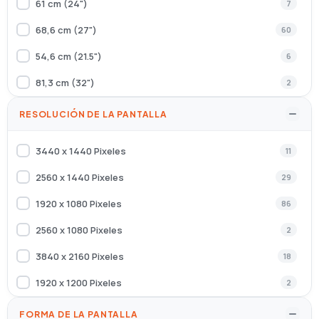
61 cm (24")
7
APPLE
3
68,6 cm (27")
60
Arzopa
1
54,6 cm (21.5")
6
Ase-2522B 9.5Mm Sata
1
81,3 cm (32")
2
Asrock
3
67,3 cm (26.5")
2
RESOLUCIÓN DE LA PANTALLA
ASUS
72
73,7 cm (29")
1
Asustek
1
3440 x 1440 Pixeles
11
80 cm (31.5")
13
Audio-Technica
4
2560 x 1440 Pixeles
29
39,6 cm (15.6")
5
B-Tech
6
1920 x 1080 Pixeles
86
59,9 cm (23.6")
1
Barco
1
2560 x 1080 Pixeles
2
124,5 cm (49")
1
BenQ
18
3840 x 2160 Pixeles
18
62,2 cm (24.5")
3
BROTHER
15
1920 x 1200 Pixeles
2
54,5 cm (21.4")
1
Canon
61
5120 x 1440 Pixeles
1
FORMA DE LA PANTALLA