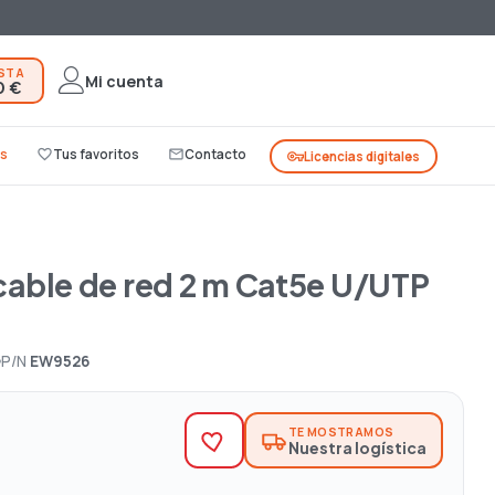
ESTA
Mi cuenta
0 €
s
favorite_border
Tus favoritos
mail_outline
Contacto
vpn_key
Licencias digitales
T
able de red 2 m Cat5e U/UTP
P/N
EW9526
TE MOSTRAMOS
Nuestra logística