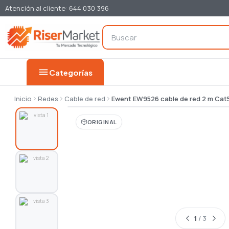
Atención al cliente: 644 030 396
menu
Categorías
Inicio
Redes
Cable de red
Ewent EW9526 cable de red 2 m Cat
ORIGINAL
1
/ 3