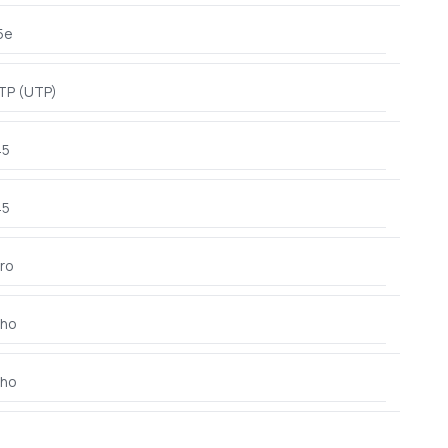
5e
TP (UTP)
45
45
ro
ho
ho