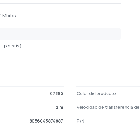
0 Mbit/s
1 pieza(s)
67895
Color del producto
2 m
Velocidad de transferencia d
8056045874887
P/N