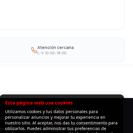
Atención cercana
L–V 10:00–18:00
Esta página web usa cookies
CONTACTO
Utilizamos cookies y tus datos personales para
personalizar anuncios y mejorar tu experiencia en
AR
644 030 396
nuestro sitio. Al aceptar, nos das tu consentimiento para
comercial@risermarket.com
utilizarlos. Puedes administrar tus preferencias de
de Pago
L–V · 9:00 a 19:00