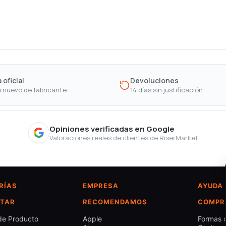
 oficial
Devoluciones
 nuevo de fabricante
14 días sin justificación
Opiniones verificadas en Google
Valoraciones reales de clientes de RiserMarket
RÍAS
EMPRESA
AYUDA
TAR
RECOMENDAMOS
COMPR
de Producto
Apple
Formas 