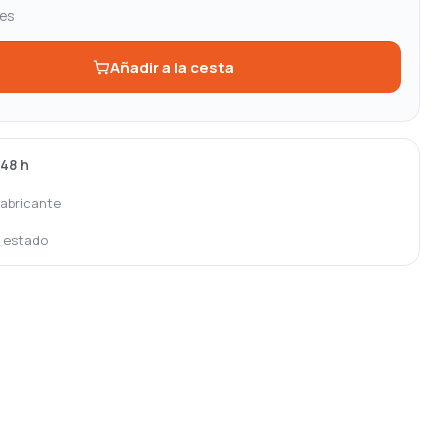
les
Añadir a la cesta
-48 h
fabricante
o estado