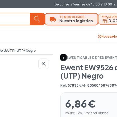
De Lunes a Viernes de 10:00 a 18:00 h.
MI C
0,0
new_releases
Novedade
5e U/UTP (UTP) Negro
EWENT
|
CABLE DE RED EWEN
E
Ewent EW9526 c
(UTP) Negro
Ref.
67895
EAN
8056045874887
6,86 €
IVA incluido · Precio por unidad