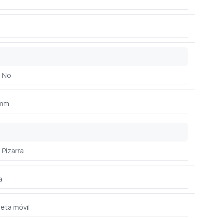
No
 mm
Pizarra
a
eta móvil