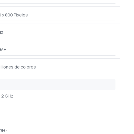
 x 800 Pixeles
Hz
GA+
illones de colores
2 GHz
 GHz