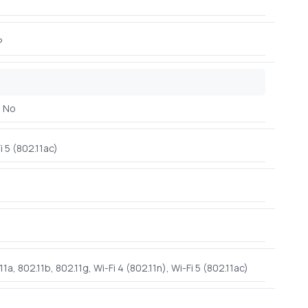
P
No
i 5 (802.11ac)
11a, 802.11b, 802.11g, Wi-Fi 4 (802.11n), Wi-Fi 5 (802.11ac)