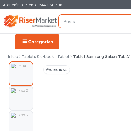
Atención al cliente: 644 030 396
menu
Categorías
Inicio
Tablets & e-book
Tablet
Tablet Samsung Galaxy Tab A11
ORIGINAL