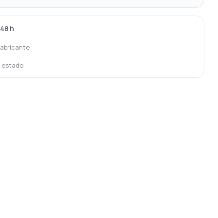
-48 h
fabricante
o estado