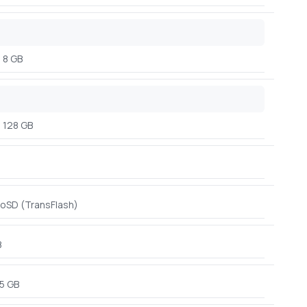
8 GB
128 GB
roSD (TransFlash)
B
5 GB