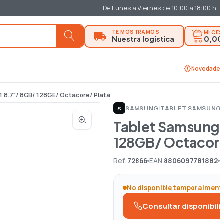
De Lunes a Viernes de 10:00 a 18:00 h.
MI C
0,0
new_releases
Novedade
 8.7"/ 8GB/ 128GB/ Octacore/ Plata
SAMSUNG
|
TABLET SAMSUN
S
Tablet Samsung 
128GB/ Octacor
Ref.
72866
EAN
8806097781882
No disponible temporalmen
Consultar disponibil