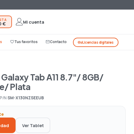
ESTA
Mi cuenta
0 €
s
favorite_border
Tus favoritos
mail_outline
Contacto
vpn_key
Licencias digitales
G
Galaxy Tab A11 8.7"/ 8GB/
e/ Plata
P/N
SM-X130NZSEEUB
te
idad
Ver Tablet