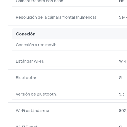
Cámara trasera con flash:
No
Resolución de la cámara frontal (numérica):
5 M
Conexión
Conexión a red móvil:
Estándar Wi-Fi:
Wi-F
Bluetooth:
Si
Versión de Bluetooth:
5.3
Wi-Fi estándares:
802.
Wi-Fi Direct:
Si