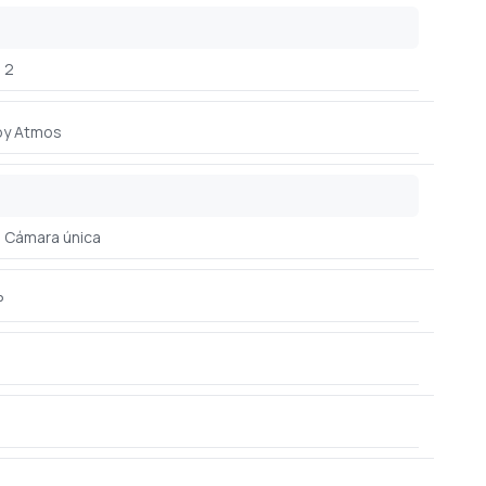
2
by Atmos
Cámara única
P