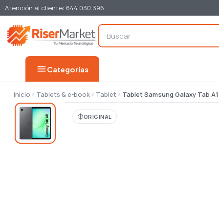
Atención al cliente: 644 030 396
menu
Categorías
Inicio
Tablets & e-book
Tablet
Tablet Samsung Galaxy Tab A11
ORIGINAL