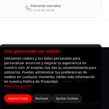
Atención cercana
L–V 10:00–18:00
Esta página web usa cookies
CONTACTO
Utilizamos cookies y tus datos personales para
personalizar anuncios y mejorar tu experiencia en
AR
644 030 396
nuestro sitio. Al aceptar, nos das tu consentimiento para
comercial@risermarket.com
utilizarlos. Puedes administrar tus preferencias de
de Pago
L–V · 9:00 a 19:00
e envío
cookies en cualquier momento. Obtén más información
Almacén: C/Luxemburgo, 3 -
 somos
en nuestra Política de Privacidad.
28821 - Coslada - Madrid -
España
Más información
Aceptar todas
Rechazar
Ajustar Cookies
VISA
MASTERCARD
BIZUM