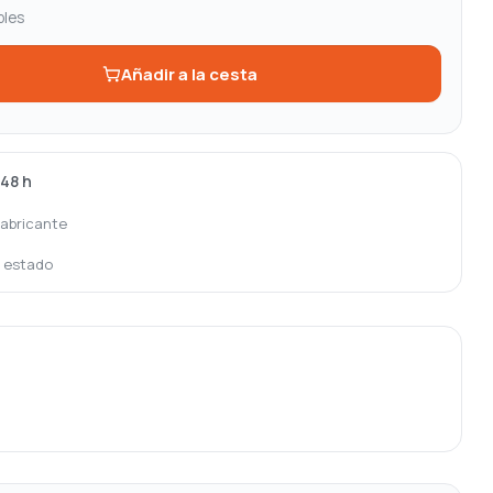
bles
Añadir a la cesta
-48 h
fabricante
o estado