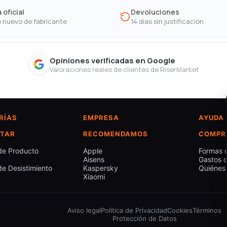
 oficial
Devoluciones
 nuevo de fabricante
14 días sin justificación
Opiniones verificadas en Google
Valoraciones reales de clientes de RiserMarket
RÍAS
EMPRESA
AYUDA
TAR
RECOMENDAMOS
COMPR
de Producto
Apple
Formas 
Aisens
Gastos d
e Desistimiento
Kaspersky
Quiénes
Xiaomi
Aviso legal
Política de Privacidad
Cookies
Términos
Protección de Datos