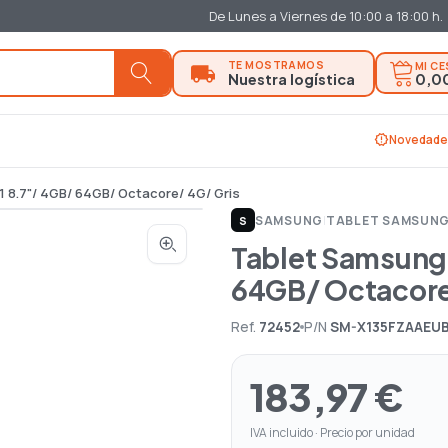
De Lunes a Viernes de 10:00 a 18:00 h.
MI C
0,0
new_releases
Novedade
 8.7"/ 4GB/ 64GB/ Octacore/ 4G/ Gris
SAMSUNG
|
TABLET SAMSUN
S
Tablet Samsung 
64GB/ Octacore
Ref.
72452
P/N
SM-X135FZAAEU
183,97 €
IVA incluido · Precio por unidad