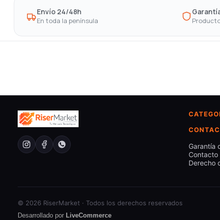
Envío 24/48h
Garantía
En toda la península
Producto
CATEGO
CONTAC
Garantía 
Contacto
Derecho d
© 2026 RiserMarket · Todos los derechos reservados
Desarrollado por
LiveCommerce