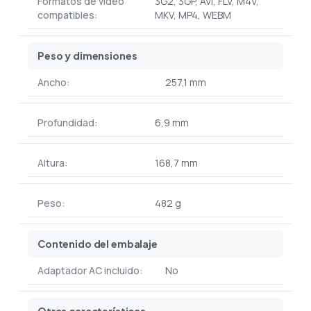
Formatos de vídeo
3G2, 3GP, AVI, FLV, M4V,
compatibles:
MKV, MP4, WEBM
Peso y dimensiones
Ancho:
257,1 mm
Profundidad:
6,9 mm
Altura:
168,7 mm
Peso:
482 g
Contenido del embalaje
Adaptador AC incluido:
No