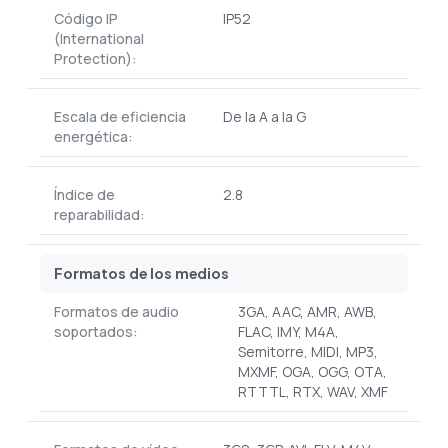
Código IP
IP52
(International
Protection):
Escala de eficiencia
De la A a la G
energética:
Índice de
2.8
reparabilidad:
Formatos de los medios
Formatos de audio
3GA, AAC, AMR, AWB,
soportados:
FLAC, IMY, M4A,
Semitorre, MIDI, MP3,
MXMF, OGA, OGG, OTA,
RTTTL, RTX, WAV, XMF