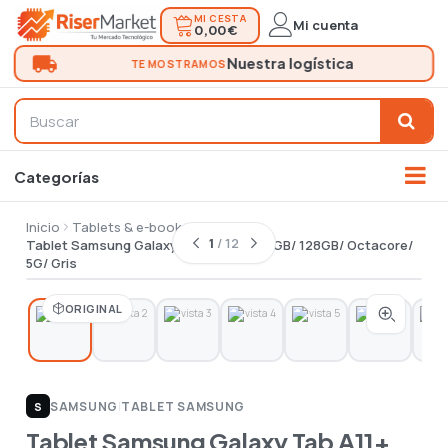
MI CESTA
Mi cuenta
0,00 €
Inicio
Tablets & e-book
Tablet
1
/ 12
Tablet Samsung Galaxy Tab A11+ 11"/ 6GB/ 128GB/ Octacore/
5G/ Gris
ORIGINAL
SAMSUNG
|
TABLET SAMSUNG
S
Tablet Samsung Galaxy Tab A11+