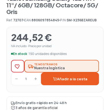
11"/ 6GB/ 128GB/ Octacore/ 5G/
Gris
Ref.
72707
EAN
8806097854845
P/N
SM-X236BZAREUB
244,52 €
IVA incluido · Precio por unidad
En stock
· 190 unidades disponibles
TE MOSTRAMOS
Nuestra logística
Añadir a la cesta
1
Envío gratis-rápido en 24-48 h
3 años de garantía oficial