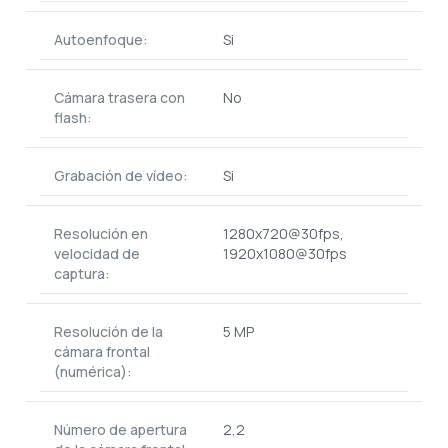
Autoenfoque:
Si
Cámara trasera con
No
flash:
Grabación de vídeo:
Si
Resolución en
1280x720@30fps,
velocidad de
1920x1080@30fps
captura:
Resolución de la
5 MP
cámara frontal
(numérica):
Número de apertura
2,2