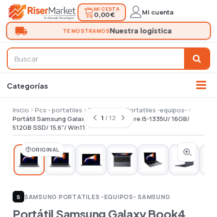
MI CESTA
Mi cuenta
0,00 €
Inicio
Pcs - portatiles
Portatiles
Portatiles -equipos-
1
/ 12
Portátil Samsung Galaxy Book4 Intel Core i5-1335U/ 16GB/
512GB SSD/ 15.6"/ Win11
ORIGINAL
SAMSUNG
|
PORTATILES -EQUIPOS- SAMSUNG
S
Portátil Samsung Galaxy Book4