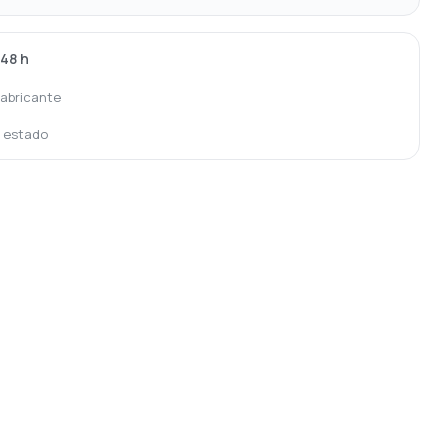
-48 h
fabricante
o estado