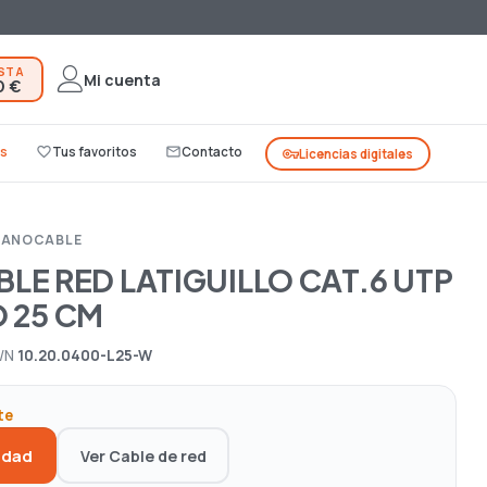
ESTA
Mi cuenta
0 €
s
favorite_border
Tus favoritos
mail_outline
Contacto
vpn_key
Licencias digitales
 NANOCABLE
BLE RED LATIGUILLO CAT.6 UTP
 25 CM
/N
10.20.0400-L25-W
te
idad
Ver Cable de red