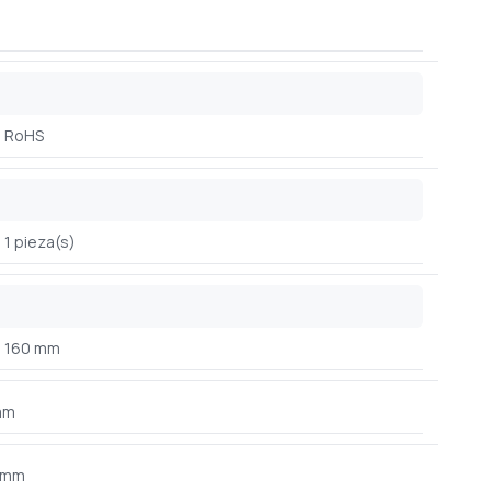
RoHS
1 pieza(s)
160 mm
mm
 mm