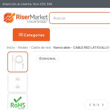
Atención al cliente: 644 030 396
menu
Categorías
Inicio
Redes
Cable de red
Nanocable - CABLE RED LATIGUILL
ORIGINAL
1
/ 3