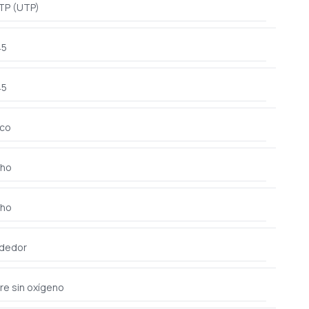
TP (UTP)
45
45
nco
ho
ho
ededor
re sin oxígeno