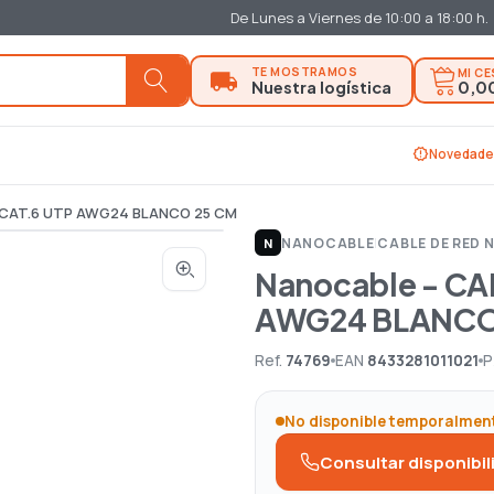
De Lunes a Viernes de 10:00 a 18:00 h.
MI C
0,0
new_releases
Novedade
O CAT.6 UTP AWG24 BLANCO 25 CM
NANOCABLE
|
CABLE DE RED
N
Nanocable - CA
AWG24 BLANCO
Ref.
74769
EAN
8433281011021
P
No disponible temporalmen
Consultar disponibil