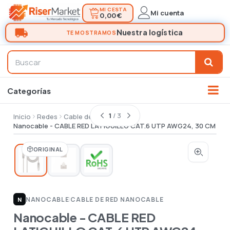
MI CESTA
Mi cuenta
0,00 €
1
/ 3
Inicio
Redes
Cable de red
Nanocable - CABLE RED LATIGUILLO CAT.6 UTP AWG24, 30 CM
ORIGINAL
NANOCABLE
|
CABLE DE RED NANOCABLE
N
Nanocable - CABLE RED