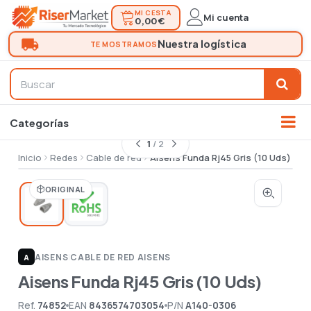
MI CESTA
Mi cuenta
0,00 €
1
/ 2
Inicio
Redes
Cable de red
Aisens Funda Rj45 Gris (10 Uds)
ORIGINAL
AISENS
|
CABLE DE RED AISENS
A
Aisens Funda Rj45 Gris (10 Uds)
Ref.
74852
EAN
8436574703054
P/N
A140-0306