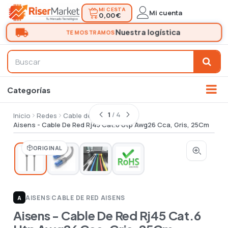
MI CESTA
Mi cuenta
0,00 €
1
/ 4
Inicio
Redes
Cable de red
Aisens - Cable De Red Rj45 Cat.6 Utp Awg26 Cca, Gris, 25Cm
ORIGINAL
AISENS
|
CABLE DE RED AISENS
A
Aisens - Cable De Red Rj45 Cat.6