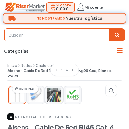
MI CESTA
Mi cuenta
0,00 €
Inicio
Redes
Cable de red
1
/ 4
Aisens - Cable De Red Rj45 Cat.6 Utp Awg26 Cca, Blanco,
25Cm
ORIGINAL
AISENS
|
CABLE DE RED AISENS
A
Aisens - Cable De Red Rj45 Cat.6