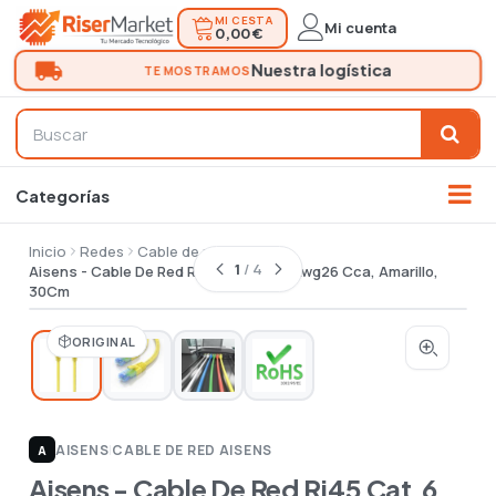
MI CESTA
Mi cuenta
0,00 €
Inicio
Redes
Cable de red
1
/ 4
Aisens - Cable De Red Rj45 Cat.6 Utp Awg26 Cca, Amarillo,
30Cm
ORIGINAL
AISENS
|
CABLE DE RED AISENS
A
Aisens - Cable De Red Rj45 Cat.6