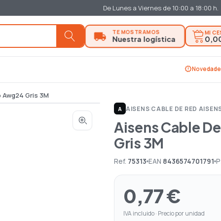
De Lunes a Viernes de 10:00 a 18:00 h.
MI C
0,0
new_releases
Novedade
p Awg24 Gris 3M
AISENS
|
CABLE DE RED AISEN
A
Aisens Cable De
Gris 3M
Ref.
75313
EAN
8436574701791
P
0,77 €
IVA incluido · Precio por unidad