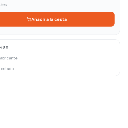
bles
Añadir a la cesta
-48 h
fabricante
o estado