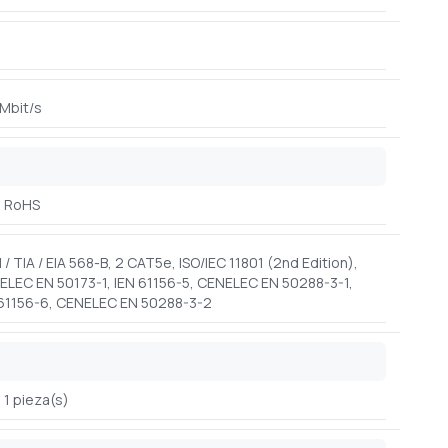
Mbit/s
RoHS
 / TIA / EIA 568-B, 2 CAT5e, ISO/IEC 11801 (2nd Edition),
ELEC EN 50173-1, IEN 61156-5, CENELEC EN 50288-3-1,
 61156-6, CENELEC EN 50288-3-2
1 pieza(s)