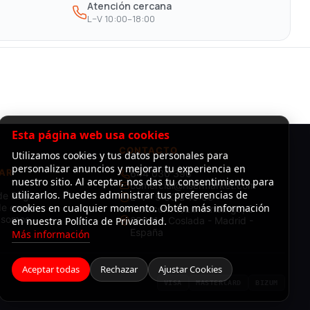
Atención cercana
L–V 10:00–18:00
Esta página web usa cookies
CONTACTO
Utilizamos cookies y tus datos personales para
personalizar anuncios y mejorar tu experiencia en
AR
644 030 396
nuestro sitio. Al aceptar, nos das tu consentimiento para
comercial@risermarket.com
utilizarlos. Puedes administrar tus preferencias de
de Pago
L–V · 9:00 a 19:00
e envío
cookies en cualquier momento. Obtén más información
Almacén: C/Luxemburgo, 3 -
 somos
en nuestra Política de Privacidad.
28821 - Coslada - Madrid -
España
Más información
Aceptar todas
Rechazar
Ajustar Cookies
VISA
MASTERCARD
BIZUM