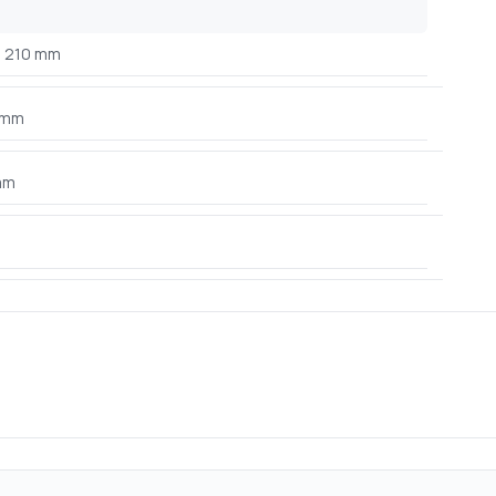
210 mm
 mm
mm