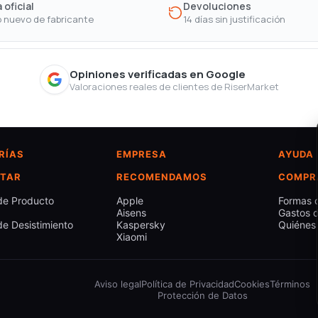
 oficial
Devoluciones
 nuevo de fabricante
14 días sin justificación
Opiniones verificadas en Google
Valoraciones reales de clientes de RiserMarket
RÍAS
EMPRESA
AYUDA
TAR
RECOMENDAMOS
COMPR
de Producto
Apple
Formas 
Aisens
Gastos d
e Desistimiento
Kaspersky
Quiénes
Xiaomi
Aviso legal
Política de Privacidad
Cookies
Términos
Protección de Datos