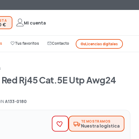
ESTA
Mi cuenta
0 €
s
favorite_border
Tus favoritos
mail_outline
Contacto
vpn_key
Licencias digitales
S
 Red Rj45 Cat.5E Utp Awg24
/N
A133-0180
TE MOSTRAMOS
Nuestra logística