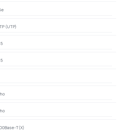
5e
TP (UTP)
45
45
ho
ho
100Base-T(X)