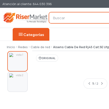
Atención al cliente: 644 030 396
menu
Categorías
Inicio
Redes
Cable de red
Aisens Cable De Red Rj45 Cat.5E Ut
ORIGINAL
1
/ 2