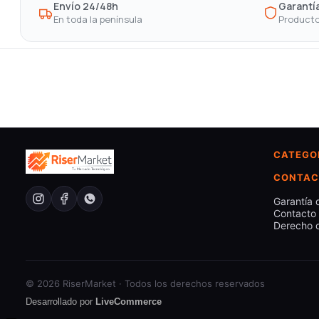
Envío 24/48h
Garantía
En toda la península
Producto
CATEGO
CONTAC
Garantía 
Contacto
Derecho d
© 2026 RiserMarket · Todos los derechos reservados
Desarrollado por
LiveCommerce