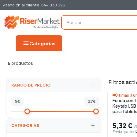
Atención al cliente: 644 030 396
menu
Categorías
6
productos
Filtros acti
RANGO DE PRECIO
Últimas 3 un
Funda con T
5
€
27
€
Keytab USB 
para Tablets
5,32 €
CATEGORÍAS
IVA
Envío gratis
loca