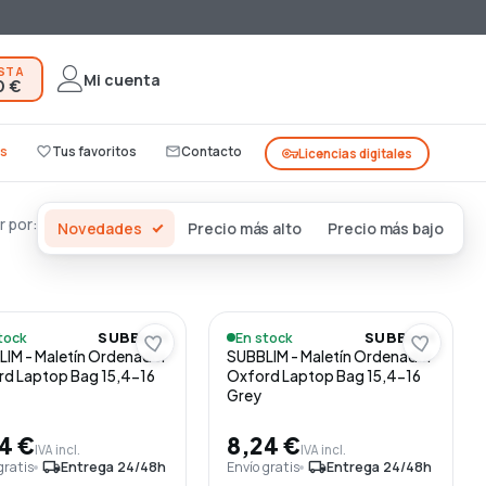
ESTA
Mi cuenta
0 €
s
favorite_border
Tus favoritos
mail_outline
Contacto
vpn_key
Licencias digitales
 por:
Novedades
Precio más alto
Precio más bajo
tock
En stock
SUBBLIM
SUBBLIM
IM - Maletín Ordenador
SUBBLIM - Maletín Ordenador
d Laptop Bag 15,4-16
Oxford Laptop Bag 15,4-16
Grey
4 €
8,24 €
IVA incl.
IVA incl.
gratis
local_shipping
Entrega 24/48h
Envío gratis
local_shipping
Entrega 24/48h