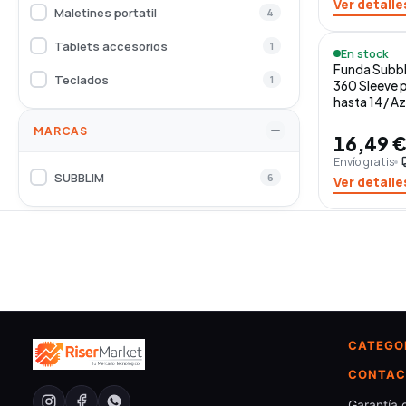
Ver detalle
Maletines portatil
4
Tablets accesorios
1
En stock
Funda Subbl
Teclados
1
360 Sleeve p
hasta 14/ Az
MARCAS
16,49 
Envío gratis
loca
SUBBLIM
6
Ver detalle
CATEGO
CONTAC
Garantía 