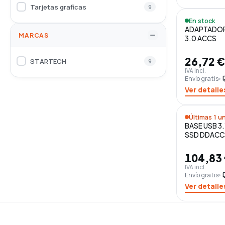
Tarjetas graficas
9
En stock
ADAPTADOR 
MARCAS
3.0 ACCS
26,72 €
STARTECH
9
IVA incl.
Envío gratis
loca
Ver detalle
Últimas 1 un
BASE USB 3
SSD DDACC
104,83
IVA incl.
Envío gratis
loca
Ver detalle