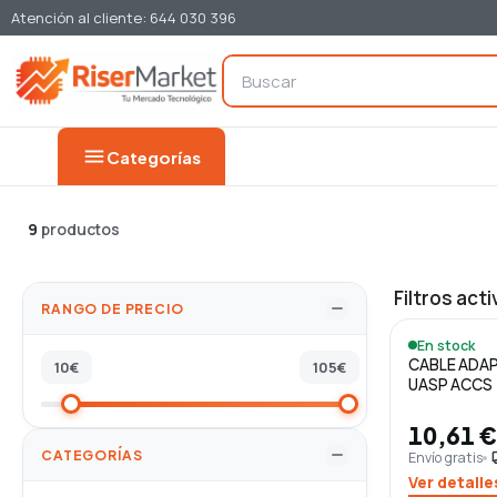
Atención al cliente: 644 030 396
menu
Categorías
9
productos
Filtros acti
RANGO DE PRECIO
En stock
CABLE ADA
10
€
105
€
UASP ACCS
10,61 €
CATEGORÍAS
Envío gratis
loca
Ver detalle