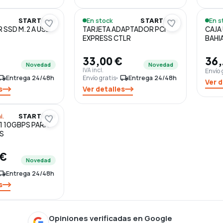
En stock
En s
STARTECH
STARTECH
SSD M.2 A USB
TARJETA ADAPTADOR PCI
CAJA 
EXPRESS CTLR
BAHI
33,00 €
36,
Novedad
Novedad
IVA incl.
Envío 
l_shipping
Entrega 24/48h
Envío gratis
local_shipping
Entrega 24/48h
Ver d
s
Ver detalles
i.
STARTECH
.1 10GBPS PARA
S
 €
Novedad
l_shipping
Entrega 24/48h
s
Opiniones verificadas en Google