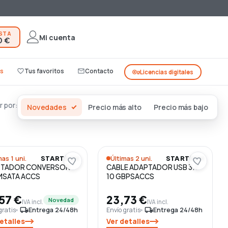
ESTA
Mi cuenta
0 €
s
favorite_border
Tus favoritos
mail_outline
Contacto
vpn_key
Licencias digitales
 por:
Novedades
Precio más alto
Precio más bajo
mas 1 uni.
Últimas 2 uni.
STARTECH
STARTECH
PTADOR CONVERSOR
CABLE ADAPTADOR USB 3.1
MSATA ACCS
10 GBPSACCS
57 €
23,73 €
Novedad
IVA incl.
IVA incl.
gratis
local_shipping
Entrega 24/48h
Envío gratis
local_shipping
Entrega 24/48h
etalles
Ver detalles