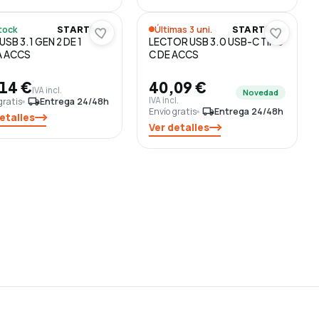
tock
Últimas 3 uni.
STARTECH
STARTECH
USB 3.1 GEN 2 DE 1
LECTOR USB 3.0 USB-C TIPO
A ACCS
C DE ACCS
14 €
40,09 €
IVA incl.
Novedad
IVA incl.
gratis
local_shipping
Entrega 24/48h
Envío gratis
local_shipping
Entrega 24/48h
etalles
Ver detalles