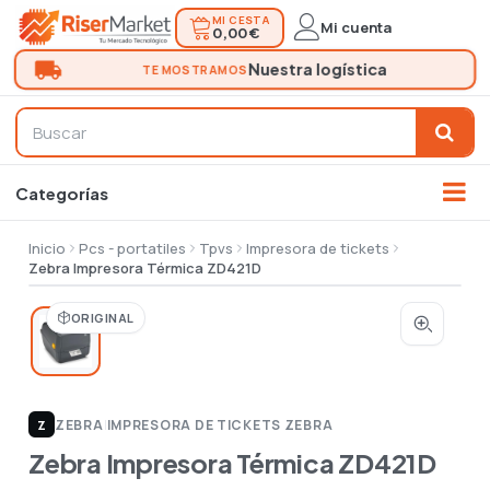
MI CESTA
Mi cuenta
0,00 €
Inicio
Pcs - portatiles
Tpvs
Impresora de tickets
Zebra Impresora Térmica ZD421D
ORIGINAL
ZEBRA
|
IMPRESORA DE TICKETS ZEBRA
Z
Zebra Impresora Térmica ZD421D