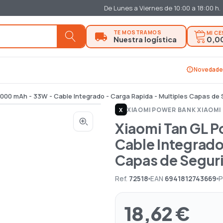
De Lunes a Viernes de 10:00 a 18:00 h.
MI C
0,0
new_releases
Novedade
00 mAh - 33W - Cable Integrado - Carga Rapida - Multiples Capas de 
XIAOMI
|
POWER BANK XIAOMI
X
Xiaomi Tan GL 
Cable Integrado
Capas de Seguri
Ref.
72518
EAN
6941812743669
P
18,62 €