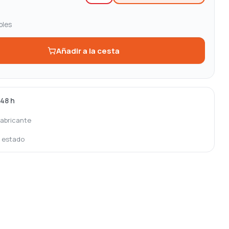
bles
Añadir a la cesta
-48 h
fabricante
o estado