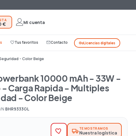
ESTA
Mi cuenta
0 €
s
favorite_border
Tus favoritos
mail_outline
Contacto
vpn_key
Licencias digitales
Seguridad - Color Beige
Powerbank 10000 mAh - 33W -
 - Carga Rapida - Multiples
dad - Color Beige
/N
BHR9333GL
TE MOSTRAMOS
Nuestra logística