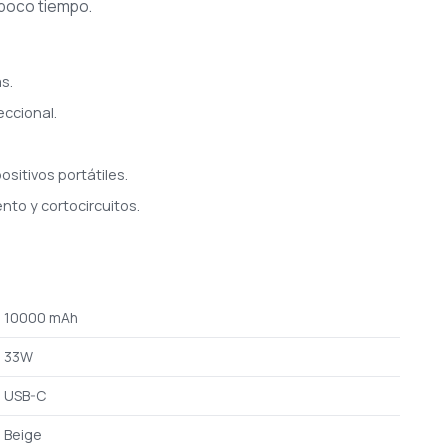
 poco tiempo.
s.
eccional.
sitivos portátiles.
to y cortocircuitos.
10000 mAh
33W
USB-C
Beige