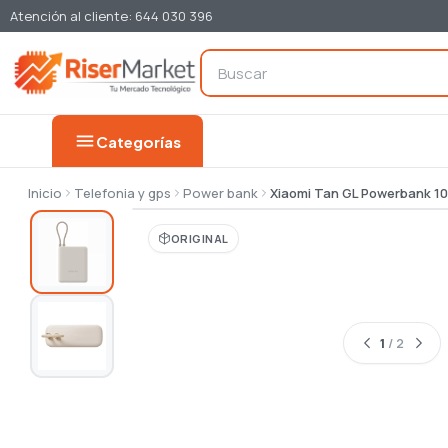
Atención al cliente: 644 030 396
menu
Categorías
Inicio
Telefonia y gps
Power bank
Xiaomi Tan GL Powerbank 100
ORIGINAL
1
/ 2