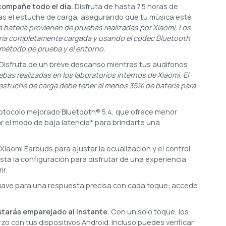
compañe todo el día.
Disfruta de hasta 7.5 horas de
as el estuche de carga, asegurando que tu música esté
a batería provienen de pruebas realizadas por Xiaomi. Los
ría completamente cargada y usando el códec Bluetooth
 método de prueba y el entorno.
Disfruta de un breve descanso mientras tus audífonos
bas realizadas en los laboratorios internos de Xiaomi. El
l estuche de carga debe tener al menos 35% de batería para
protocolo mejorado Bluetooth® 5.4, que ofrece menor
 el modo de baja latencia* para brindarte una
Xiaomi Earbuds para ajustar la ecualización y el control
justa la configuración para disfrutar de una experiencia
r.
suave para una respuesta precisa con cada toque: accede
estarás emparejado al instante.
Con un solo toque, los
o con tus dispositivos Android. Incluso puedes verificar