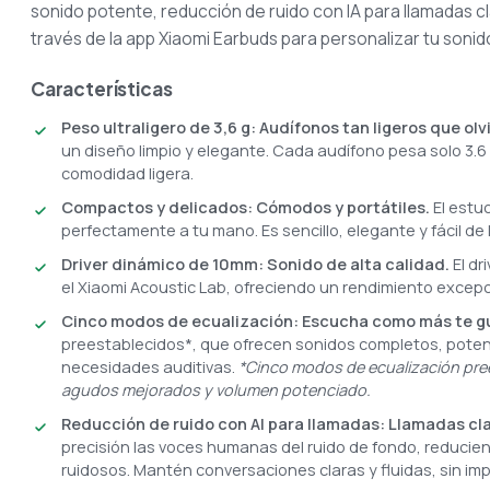
sonido potente, reducción de ruido con IA para llamadas cl
través de la app Xiaomi Earbuds para personalizar tu sonid
Características
Peso ultraligero de 3,6 g: Audífonos tan ligeros que ol
un diseño limpio y elegante. Cada audífono pesa solo 3.6 
comodidad ligera.
Compactos y delicados: Cómodos y portátiles.
El estu
perfectamente a tu mano. Es sencillo, elegante y fácil de l
Driver dinámico de 10mm: Sonido de alta calidad.
El d
el Xiaomi Acoustic Lab, ofreciendo un rendimiento excepci
Cinco modos de ecualización: Escucha como más te g
preestablecidos*, que ofrecen sonidos completos, poten
necesidades auditivas.
*Cinco modos de ecualización pre
agudos mejorados y volumen potenciado.
Reducción de ruido con AI para llamadas: Llamadas cla
precisión las voces humanas del ruido de fondo, reducie
ruidosos. Mantén conversaciones claras y fluidas, sin im