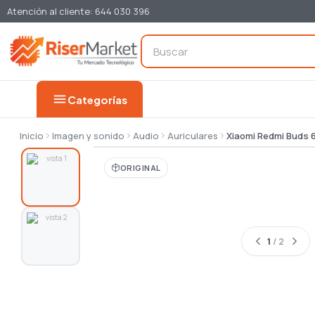
Atención al cliente: 644 030 396
menu
Categorías
Inicio
Imagen y sonido
Audio
Auriculares
Xiaomi Redmi Buds 6
ORIGINAL
1
/ 2