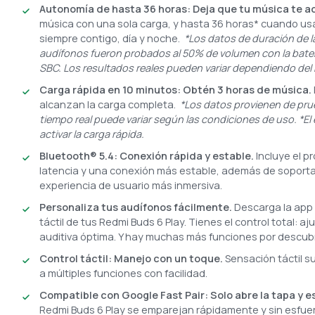
Autonomía de hasta 36 horas: Deja que tu música te a
música con una sola carga, y hasta 36 horas* cuando us
siempre contigo, día y noche.
*Los datos de duración de l
audífonos fueron probados al 50% de volumen con la bate
SBC. Los resultados reales pueden variar dependiendo del
Carga rápida en 10 minutos: Obtén 3 horas de música.
alcanzan la carga completa.
*Los datos provienen de prue
tiempo real puede variar según las condiciones de uso. *E
activar la carga rápida.
Bluetooth® 5.4: Conexión rápida y estable.
Incluye el 
latencia y una conexión más estable, además de soportar
experiencia de usuario más inmersiva.
Personaliza tus audífonos fácilmente.
Descarga la app 
táctil de tus Redmi Buds 6 Play. Tienes el control total: a
auditiva óptima. Y hay muchas más funciones por descubri
Control táctil: Manejo con un toque.
Sensación táctil 
a múltiples funciones con facilidad.
Compatible con Google Fast Pair: Solo abre la tapa y 
Redmi Buds 6 Play se emparejan rápidamente y sin esfuerz