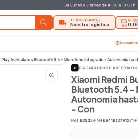
De Lunes a Viernes de 10:00 a 18:00 h.
MI C
0,0
new_releases
Novedade
 Play Auriculares Bluetooth 5.4 - Microfono Integrado - Autonomia hast
XIAOMI
|
AURICULARES XIAOM
X
Xiaomi Redmi Bu
Bluetooth 5.4 -
Autonomia hasta 
- Con
Ref.
68505
EAN
6941812791271
P