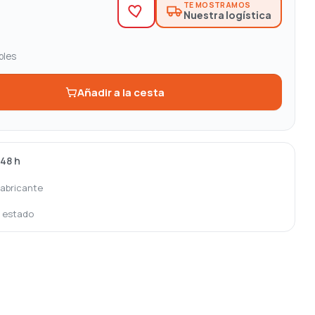
TE MOSTRAMOS
Nuestra logística
bles
Añadir a la cesta
-48 h
fabricante
o estado