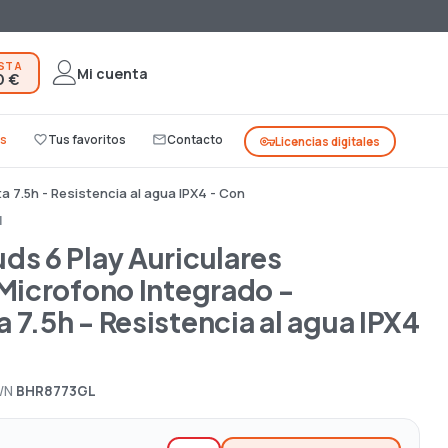
ESTA
Mi cuenta
0 €
s
favorite_border
Tus favoritos
mail_outline
Contacto
vpn_key
Licencias digitales
a 7.5h - Resistencia al agua IPX4 - Con
I
ds 6 Play Auriculares
 Microfono Integrado -
7.5h - Resistencia al agua IPX4
/N
BHR8773GL