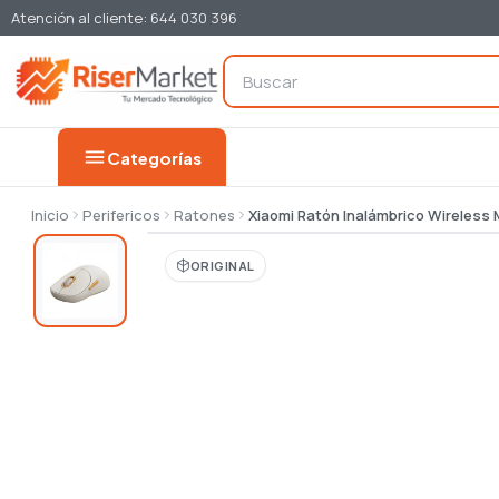
Atención al cliente: 644 030 396
menu
Categorías
Inicio
Perifericos
Ratones
Xiaomi Ratón Inalámbrico Wireless
ORIGINAL