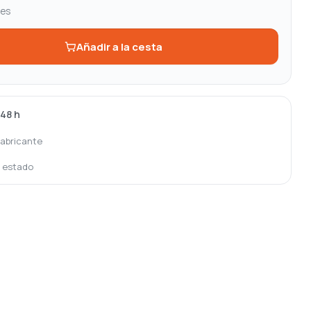
les
Añadir a la cesta
-48 h
fabricante
o estado