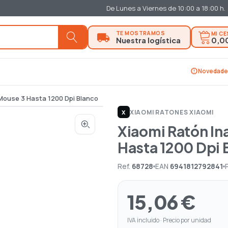
De Lunes a Viernes de 10:00 a 18:00 h.
MI C
0,0
new_releases
Novedade
 Mouse 3 Hasta 1200 Dpi Blanco
XIAOMI
|
RATONES XIAOMI
X
Xiaomi Ratón In
Hasta 1200 Dpi 
Ref.
68728
EAN
6941812792841
15,06 €
IVA incluido · Precio por unidad