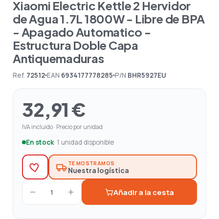
Xiaomi Electric Kettle 2 Hervidor
de Agua 1.7L 1800W - Libre de BPA
- Apagado Automatico -
Estructura Doble Capa
Antiquemaduras
Ref.
72512
EAN
6934177778285
P/N
BHR5927EU
32,91 €
IVA incluido · Precio por unidad
En stock
· 1 unidad disponible
TE MOSTRAMOS
Nuestra logística
Añadir a la cesta
1