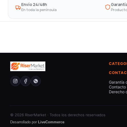
Envío 24/48h
Garantía
En toda la península
Producto
CATEGO
CONTAC
Garantía 
Contacto
Derecho d
© 2026 RiserMarket · Todos los derechos reservados
Desarrollado por
LiveCommerce