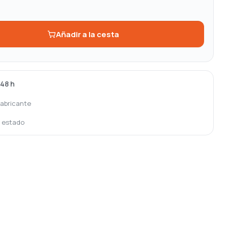
Añadir a la cesta
-48 h
fabricante
o estado