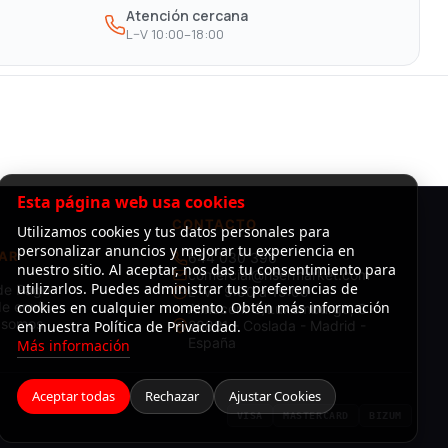
Atención cercana
L–V 10:00–18:00
Esta página web usa cookies
CONTACTO
Utilizamos cookies y tus datos personales para
personalizar anuncios y mejorar tu experiencia en
AR
644 030 396
nuestro sitio. Al aceptar, nos das tu consentimiento para
comercial@risermarket.com
utilizarlos. Puedes administrar tus preferencias de
de Pago
L–V · 9:00 a 19:00
e envío
cookies en cualquier momento. Obtén más información
Almacén: C/Luxemburgo, 3 -
 somos
en nuestra Política de Privacidad.
28821 - Coslada - Madrid -
España
Más información
Aceptar todas
Rechazar
Ajustar Cookies
VISA
MASTERCARD
BIZUM