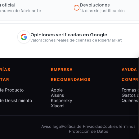
 oficial
Devoluciones
 nuevo de fabricante
14 días sin justificación
Opiniones verificadas en Google
Valoraciones reales de clientes de RiserMarket
RÍAS
EMPRESA
AYUDA
TAR
RECOMENDAMOS
COMPR
de Producto
Apple
Formas 
Aisens
Gastos d
e Desistimiento
Kaspersky
Quiénes
Xiaomi
Aviso legal
Política de Privacidad
Cookies
Términos
Protección de Datos