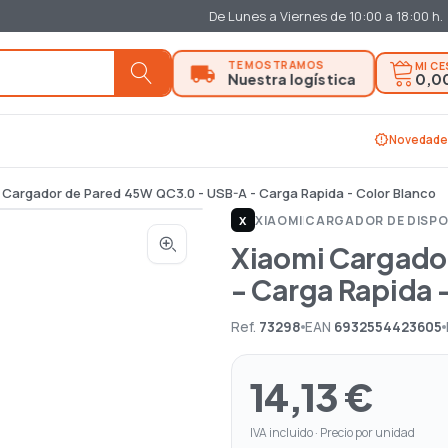
De Lunes a Viernes de 10:00 a 18:00 h.
MI C
0,0
new_releases
Novedade
 Cargador de Pared 45W QC3.0 - USB-A - Carga Rapida - Color Blanco
XIAOMI
|
CARGADOR DE DISPOS
X
Xiaomi Cargado
- Carga Rapida 
Ref.
73298
EAN
6932554423605
14,13 €
IVA incluido · Precio por unidad