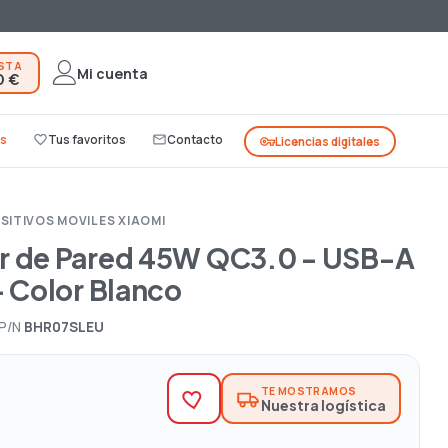
ESTA
Mi cuenta
0 €
s
favorite_border
Tus favoritos
mail_outline
Contacto
vpn_key
Licencias digitales
ITIVOS MOVILES XIAOMI
r de Pared 45W QC3.0 - USB-A
- Color Blanco
P/N
BHR07SLEU
TE MOSTRAMOS
Nuestra logística