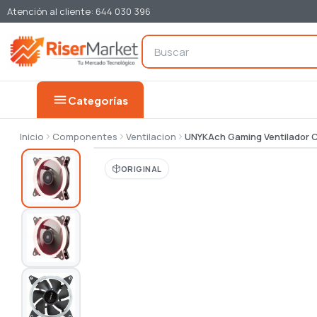
Atención al cliente: 644 030 396
menu
Categorías
Inicio
Componentes
Ventilacion
UNYKAch Gaming Ventilador 
ORIGINAL