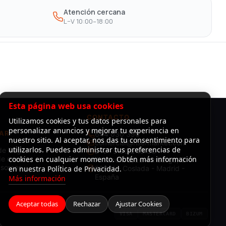
Atención cercana
L–V 10:00–18:00
Esta página web usa cookies
CONTACTO
Utilizamos cookies y tus datos personales para
personalizar anuncios y mejorar tu experiencia en
AR
644 030 396
nuestro sitio. Al aceptar, nos das tu consentimiento para
comercial@risermarket.com
utilizarlos. Puedes administrar tus preferencias de
de Pago
L–V · 9:00 a 19:00
e envío
cookies en cualquier momento. Obtén más información
Almacén: C/Luxemburgo, 3 -
 somos
en nuestra Política de Privacidad.
28821 - Coslada - Madrid -
España
Más información
Aceptar todas
Rechazar
Ajustar Cookies
VISA
MASTERCARD
BIZUM