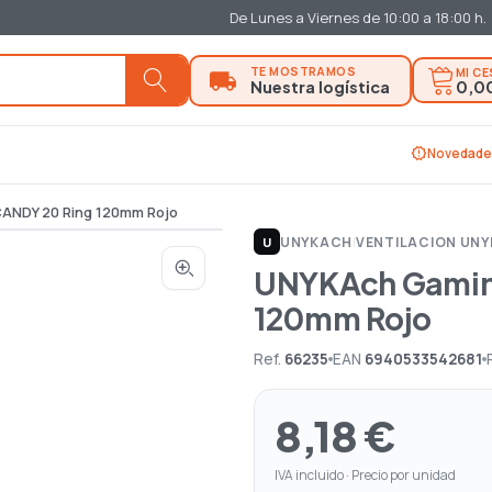
De Lunes a Viernes de 10:00 a 18:00 h.
MI C
0,0
new_releases
Novedade
CANDY 20 Ring 120mm Rojo
UNYKACH
|
VENTILACION UN
U
UNYKAch Gaming
120mm Rojo
Ref.
66235
EAN
6940533542681
8,18 €
IVA incluido · Precio por unidad