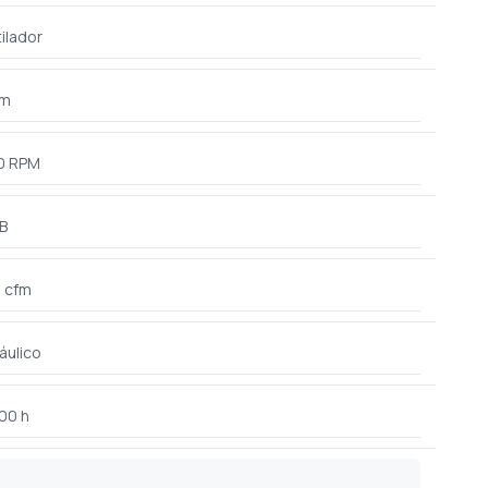
ilador
cm
0 RPM
B
2 cfm
áulico
00 h