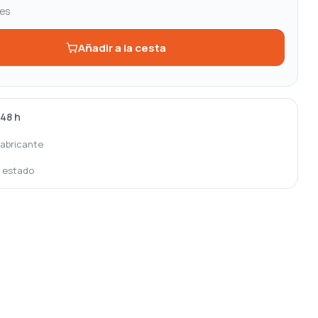
les
Añadir a la cesta
-48 h
fabricante
o estado