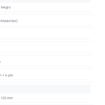
Negro
ntilador(es)
o
n + 4-pin
120 mm