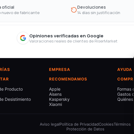
 oficial
Devoluciones
 nuevo de fabricante
14 días sin justificación
Opiniones verificadas en Google
Valoraciones reales de clientes de RiserMarket
RÍAS
EMPRESA
AYUDA
TAR
RECOMENDAMOS
COMPR
de Producto
Apple
Formas 
Aisens
Gastos d
e Desistimiento
Kaspersky
Quiénes
Xiaomi
Aviso legal
Política de Privacidad
Cookies
Términos
Protección de Datos