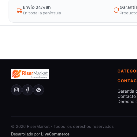
Envío 24/48h
Garantía
En toda la península
Producto
CATEGO
CONTAC
Garantía 
Contacto
Derecho d
© 2026 RiserMarket · Todos los derechos reservados
Desarrollado por
LiveCommerce