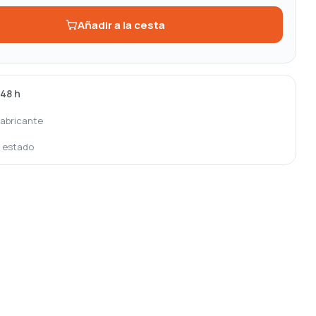
Añadir a la cesta
-48 h
fabricante
o estado