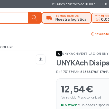
De Lunes a Viernes de 10:00 a 18:00 h.
MI C
0,0
new_releases
Novedade
COOL H20
UNYKACH
|
VENTILACION UN
U
UNYKAch Disip
Ref.
73177
EAN
8436617921179
P
12,54 €
IVA incluido · Precio por unidad
En stock
· 2 unidades disponib