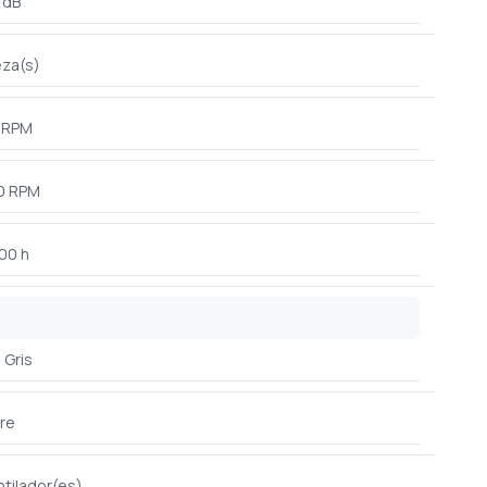
 dB
eza(s)
 RPM
0 RPM
00 h
Gris
re
ntilador(es)