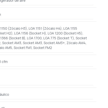
igerador de aire
m
1150 (Zócalo H3), LGA 1151 (Zócalo H4), LGA 1155
ket H2), LGA 1156 (Socket H), LGA 1200 (Socket H5),
1366 (Socket B), LGA 1700, LGA 775 (Socket T), Socket
, Socket AM3, Socket AM3, Socket AM3+, Zócalo AM4,
alo AM5, Socket FM1, Socket FM2
1 cfm
áulico