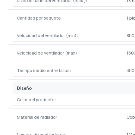
Nivel de ruido del ventilador (máx.):
18,6
Cantidad por paquete:
1 pi
Velocidad del ventilador (min):
800
Velocidad de ventilador (max):
160
Tiempo medio entre fallos:
300
Diseño
Color del producto:
Material de radiador:
Cob
Número de ventiladores:
1 Ve