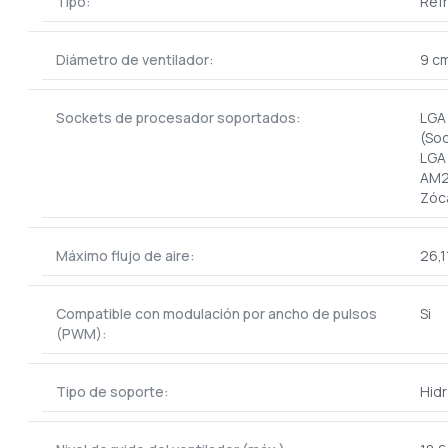
Tipo:
Refr
Diámetro de ventilador:
9 c
Sockets de procesador soportados:
LGA 
(Soc
LGA 
AM2
Zóc
Máximo flujo de aire:
26,1
Compatible con modulación por ancho de pulsos
Si
(PWM):
Tipo de soporte:
Hidr