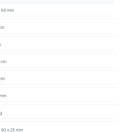
65 mm
 cm
m
3 cm
mm
 mm
g
x 90 x 25 mm