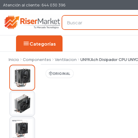
Atención al cliente: 644 030 396
menu
Categorías
Inicio
Componentes
Ventilacion
UNYKAch Disipador CPU UNY
ORIGINAL