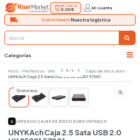
MI CESTA
Mi cuenta
0,00 €
1
/ 4
Inicio
Perifericos
Almacenamiento
Cajas de disco duro
UNYKAch Caja 2.5 Sata USB 2.0 UK 25201 57001
ORIGINAL
UNYKACH
|
CAJAS DE DISCO DURO UNYKACH
U
UNYKAch Caja 2.5 Sata USB 2.0