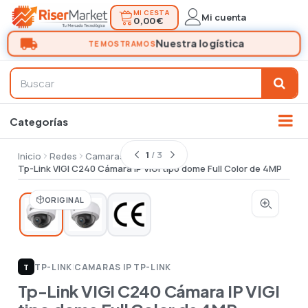
MI CESTA
Mi cuenta
0,00 €
1
/ 3
Inicio
Redes
Camaras ip
Tp-Link VIGI C240 Cámara IP VIGI tipo dome Full Color de 4MP
ORIGINAL
TP-LINK
|
CAMARAS IP TP-LINK
T
Tp-Link VIGI C240 Cámara IP VIGI