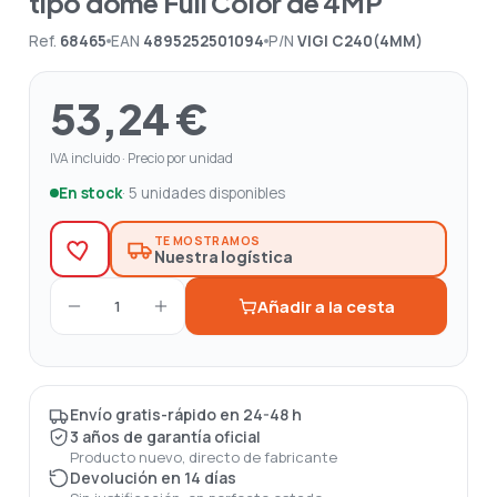
tipo dome Full Color de 4MP
Ref.
68465
EAN
4895252501094
P/N
VIGI C240(4MM)
53,24 €
IVA incluido · Precio por unidad
En stock
· 5 unidades disponibles
TE MOSTRAMOS
Nuestra logística
Añadir a la cesta
1
Envío gratis-rápido en 24-48 h
3 años de garantía oficial
Producto nuevo, directo de fabricante
Devolución en 14 días