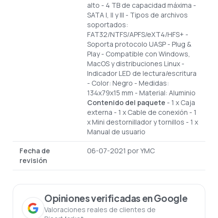
alto
- 4 TB de capacidad máxima
-
SATA I, II y III
- Tipos de archivos
soportados:
FAT32/NTFS/APFS/eXT4/HFS+
-
Soporta protocolo UASP
- Plug &
Play
- Compatible con Windows,
MacOS y distribuciones Linux
-
Indicador LED de lectura/escritura
- Color: Negro
- Medidas:
134x79x15 mm
- Material: Aluminio
Contenido del paquete
- 1 x Caja
externa
- 1 x Cable de conexión
- 1
x Mini destornillador y tornillos
- 1 x
Manual de usuario
Fecha de
06-07-2021 por YMC
revisión
Opiniones verificadas en Google
Valoraciones reales de clientes de