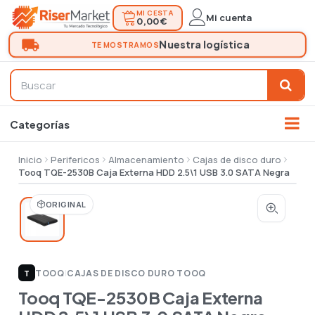
MI CESTA
Mi cuenta
0,00 €
Inicio
Perifericos
Almacenamiento
Cajas de disco duro
Tooq TQE-2530B Caja Externa HDD 2.5\1 USB 3.0 SATA Negra
ORIGINAL
TOOQ
|
CAJAS DE DISCO DURO TOOQ
T
Tooq TQE-2530B Caja Externa