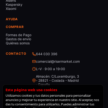
Aisens
Kaspersky
Xiaomi
AYUDA
COMPRAR
Formas de Pago
Gastos de envío
Quiénes somos
CONTACTO
644 030 396
comercial@risermarket.com
L–V · 9:00 a 19:00
Almacén: C/Luxemburgo, 3
- 28821 - Coslada - Madrid
- España
Esta página web usa cookies
Utilizamos cookies y tus datos personales para personalizar
anuncios y mejorar tu experiencia en nuestro sitio. Al aceptar, nos
© 2026 RiserMarket · Todos los derechos reservados
das tu consentimiento para utilizarlos. Puedes administrar tus
Desarrollado por
LiveCommerce