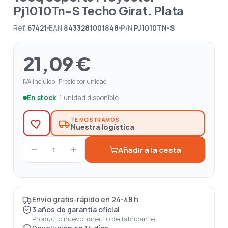
Pj1010Tn-S Techo Girat. Plata
Ref.
67421
EAN
8433281001848
P/N
PJ1010TN-S
21,09 €
IVA incluido · Precio por unidad
En stock
· 1 unidad disponible
TE MOSTRAMOS
Nuestra logística
Añadir a la cesta
1
Envío gratis-rápido en 24-48 h
3 años de garantía oficial
Producto nuevo, directo de fabricante