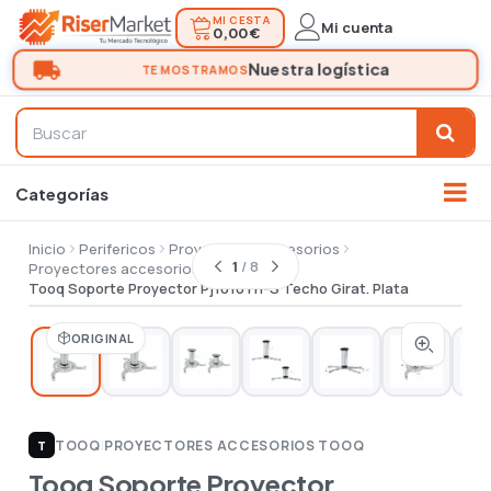
MI CESTA
Mi cuenta
0,00 €
Inicio
Perifericos
Proyectores accesorios
1
/ 8
Proyectores accesorios
Tooq Soporte Proyector Pj1010Tn-S Techo Girat. Plata
ORIGINAL
TOOQ
|
PROYECTORES ACCESORIOS TOOQ
T
Tooq Soporte Proyector