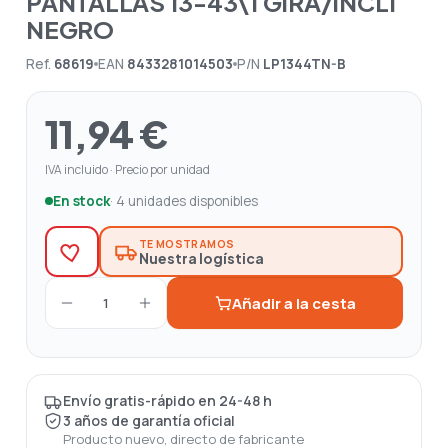
PANTALLAS 13-43\1 GIRA/INCLI
NEGRO
Ref.
68619
EAN
8433281014503
P/N
LP1344TN-B
11,94 €
IVA incluido · Precio por unidad
En stock
· 4 unidades disponibles
TE MOSTRAMOS
Nuestra logística
Añadir a la cesta
1
Envío gratis-rápido en 24-48 h
3 años de garantía oficial
Producto nuevo, directo de fabricante