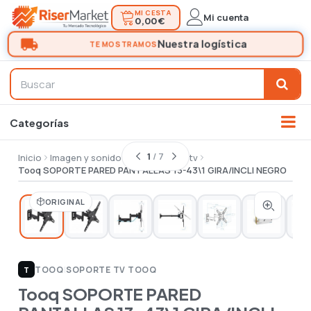
MI CESTA
Mi cuenta
0,00 €
1
/ 7
Inicio
Imagen y sonido
Tv
Soporte tv
Tooq SOPORTE PARED PANTALLAS 13-43\1 GIRA/INCLI NEGRO
ORIGINAL
TOOQ
|
SOPORTE TV TOOQ
T
Tooq SOPORTE PARED