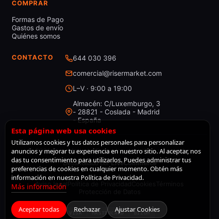
COMPRAR
Formas de Pago
Gastos de envío
Quiénes somos
CONTACTO
644 030 396
comercial@risermarket.com
L–V · 9:00 a 19:00
Almacén: C/Luxemburgo, 3
- 28821 - Coslada - Madrid
- España
Esta página web usa cookies
Utilizamos cookies y tus datos personales para personalizar
anuncios y mejorar tu experiencia en nuestro sitio. Al aceptar, nos
© 2026 RiserMarket · Todos los derechos reservados
das tu consentimiento para utilizarlos. Puedes administrar tus
Desarrollado por
LiveCommerce
preferencias de cookies en cualquier momento. Obtén más
información en nuestra Política de Privacidad.
Aviso legal
Política de Privacidad
Cookies
Términos
Más información
Protección de Datos
Aceptar todas
Rechazar
Ajustar Cookies
VISA
MASTERCARD
BIZUM