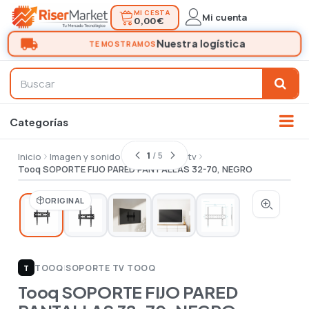
MI CESTA
Mi cuenta
0,00 €
1
/ 5
Inicio
Imagen y sonido
Tv
Soporte tv
Tooq SOPORTE FIJO PARED PANTALLAS 32-70, NEGRO
ORIGINAL
TOOQ
|
SOPORTE TV TOOQ
T
Tooq SOPORTE FIJO PARED