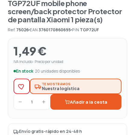
TGP72UF mobile phone
screen/back protector Protector
de pantalla Xiaomi 1 pieza(s)
Ref.
75026
EAN
3760170860695
P/N
TGP72UF
1,49 €
IVA incluido · Precio por unidad
En stock
· 20 unidades disponibles
TE MOSTRAMOS
Nuestra logística
Añadir a la cesta
1
Envío gratis-rápido en 24-48 h