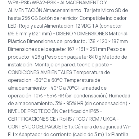
WPA-PSK/WPA2-PSK
- ALMACENAMIENTO Y
ALIMENTACIÓN
Almacenamiento: Tarjeta Micro SD de
hasta 256 GB
Botón de reinicio: Compatible
Indicador
LED: Rojo y azul
Alimentación: 12 VDC, 1 A (conector
Ø5,5 mm y Ø2,1 mm)
- DISEÑO Y DIMENSIONES
Material:
Plástico
Dimensiones del producto: 138 × 120 × 187 mm
Dimensiones del paquete: 167 × 131 × 251 mm
Peso del
producto: 426 g
Peso con paquete: 840 g
Método de
instalación: Montaje en pared, techo o poste
-
CONDICIONES AMBIENTALES
Temperatura de
operación: -30°C a 60°C
Temperatura de
almacenamiento: -40°C a 70°C
Humedad de
operación: 10% - 95% HR (sin condensación)
Humedad
de almacenamiento: 3% - 95% HR (sin condensación)
-
NIVEL DE PROTECCIÓN
Certificación IP65
-
CERTIFICACIONES
CE / RoHS / FCC / RCM / UKCA
-
CONTENIDO DEL PAQUETE
1 x Cámara de seguridad Wi-
Fi
1 x Adaptador de corriente (cable de 3 m)
1 x Plantilla