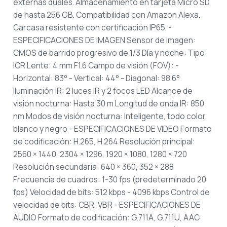
externas duales.
Almacenamiento en tarjeta Micro SD
de hasta 256 GB.
Compatibilidad con Amazon Alexa.
Carcasa resistente con certificación IP65.
-
ESPECIFICACIONES DE IMAGEN
Sensor de imagen:
CMOS de barrido progresivo de 1/3
Día y noche: Tipo
ICR
Lente: 4 mm F1.6
Campo de visión (FOV):
-
Horizontal: 83°
- Vertical: 44°
- Diagonal: 98.6°
Iluminación IR: 2 luces IR y 2 focos LED
Alcance de
visión nocturna: Hasta 30 m
Longitud de onda IR: 850
nm
Modos de visión nocturna: Inteligente, todo color,
blanco y negro
- ESPECIFICACIONES DE VIDEO
Formato
de codificación: H.265, H.264
Resolución principal:
2560 × 1440, 2304 × 1296, 1920 × 1080, 1280 × 720
Resolución secundaria: 640 × 360, 352 × 288
Frecuencia de cuadros: 1-30 fps (predeterminado 20
fps)
Velocidad de bits: 512 kbps - 4096 kbps
Control de
velocidad de bits: CBR, VBR
- ESPECIFICACIONES DE
AUDIO
Formato de codificación: G.711A, G.711U, AAC