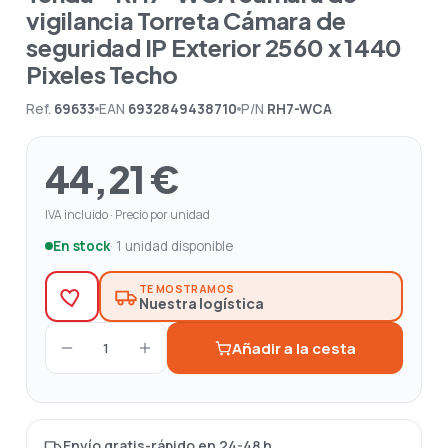
vigilancia Torreta Cámara de
seguridad IP Exterior 2560 x 1440
Pixeles Techo
Ref.
69633
EAN
6932849438710
P/N
RH7-WCA
44,21 €
IVA incluido · Precio por unidad
En stock
· 1 unidad disponible
TE MOSTRAMOS
Nuestra logística
Añadir a la cesta
1
Envío gratis-rápido en 24-48 h