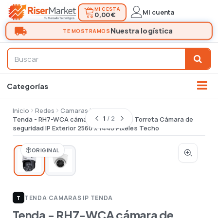
MI CESTA
Mi cuenta
0,00 €
Inicio
Redes
Camaras ip
1
/ 2
Tenda - RH7-WCA cámara de vigilancia Torreta Cámara de
seguridad IP Exterior 2560 x 1440 Pixeles Techo
ORIGINAL
TENDA
|
CAMARAS IP TENDA
T
Tenda - RH7-WCA cámara de