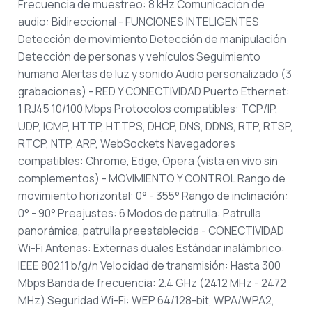
Frecuencia de muestreo: 8 kHz
Comunicación de
audio: Bidireccional
- FUNCIONES INTELIGENTES
Detección de movimiento
Detección de manipulación
Detección de personas y vehículos
Seguimiento
humano
Alertas de luz y sonido
Audio personalizado (3
grabaciones)
- RED Y CONECTIVIDAD
Puerto Ethernet:
1 RJ45 10/100 Mbps
Protocolos compatibles: TCP/IP,
UDP, ICMP, HTTP, HTTPS, DHCP, DNS, DDNS, RTP, RTSP,
RTCP, NTP, ARP, WebSockets
Navegadores
compatibles: Chrome, Edge, Opera (vista en vivo sin
complementos)
- MOVIMIENTO Y CONTROL
Rango de
movimiento horizontal: 0° - 355°
Rango de inclinación:
0° - 90°
Preajustes: 6
Modos de patrulla: Patrulla
panorámica, patrulla preestablecida
- CONECTIVIDAD
Wi-Fi
Antenas: Externas duales
Estándar inalámbrico:
IEEE 802.11 b/g/n
Velocidad de transmisión: Hasta 300
Mbps
Banda de frecuencia: 2.4 GHz (2412 MHz - 2472
MHz)
Seguridad Wi-Fi: WEP 64/128-bit, WPA/WPA2,