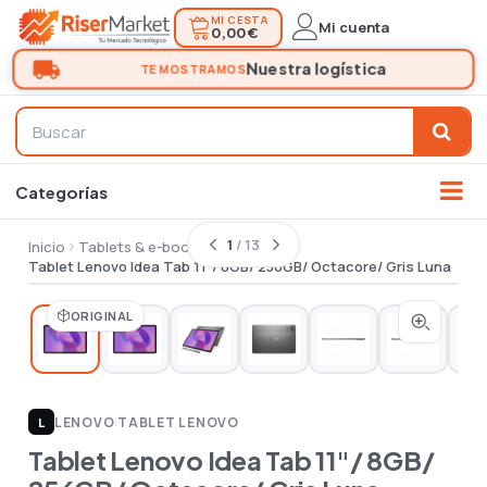
MI CESTA
Mi cuenta
0,00 €
1
/ 13
Inicio
Tablets & e-book
Tablet
Tablet Lenovo Idea Tab 11"/ 8GB/ 256GB/ Octacore/ Gris Luna
ORIGINAL
LENOVO
|
TABLET LENOVO
L
Tablet Lenovo Idea Tab 11"/ 8GB/