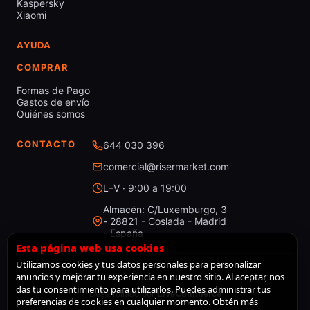
Kaspersky
Xiaomi
AYUDA
COMPRAR
Formas de Pago
Gastos de envío
Quiénes somos
CONTACTO
644 030 396
comercial@risermarket.com
L–V · 9:00 a 19:00
Almacén: C/Luxemburgo, 3
- 28821 - Coslada - Madrid
- España
Esta página web usa cookies
Utilizamos cookies y tus datos personales para personalizar
anuncios y mejorar tu experiencia en nuestro sitio. Al aceptar, nos
© 2026 RiserMarket · Todos los derechos reservados
das tu consentimiento para utilizarlos. Puedes administrar tus
Desarrollado por
LiveCommerce
preferencias de cookies en cualquier momento. Obtén más