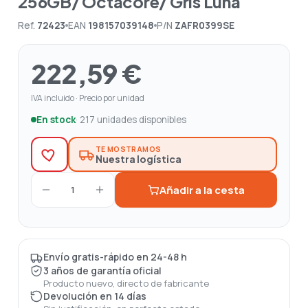
256GB/ Octacore/ Gris Luna
Ref.
72423
EAN
198157039148
P/N
ZAFR0399SE
222,59 €
IVA incluido · Precio por unidad
En stock
· 217 unidades disponibles
TE MOSTRAMOS
Nuestra logística
Añadir a la cesta
1
Envío gratis-rápido en 24-48 h
3 años de garantía oficial
Producto nuevo, directo de fabricante
Devolución en 14 días